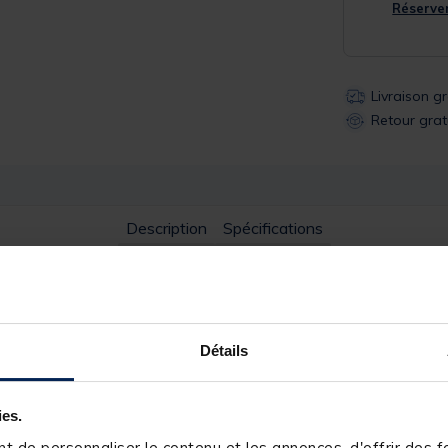
Réserver
Livraison g
Retour grat
Description
Spécifications
Détails
 mm
ies.
 de personnaliser le contenu et les annonces, d'offrir des fo