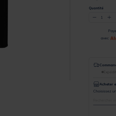
Quantité
−
+
1
Pay
avec
Commande
Expédit
Acheter 
Choisissez un
Rechercher v