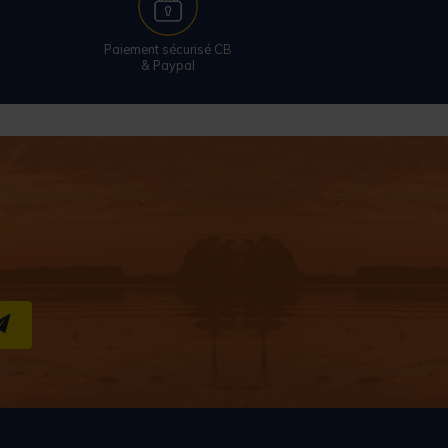
Paiement sécurisé CB
& Paypal
S''INSCRIRE