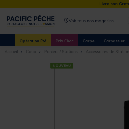
Livraison Gratu
Voir tous nos magasins
Opération Été
Prix Choc
Carpe
Carnassier
Accueil
Coup
Paniers / Stations
Accessoires de Statio
NOUVEAU