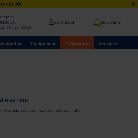
×
rte dès 90€
e client
Connexion
Mon panier
64 20 10
0
/12h30 - 13h30/17h)
Navigation
Equipement
Destockage
Marques
ed Rive D36
t : Extension du pied fixe avec embout fileté