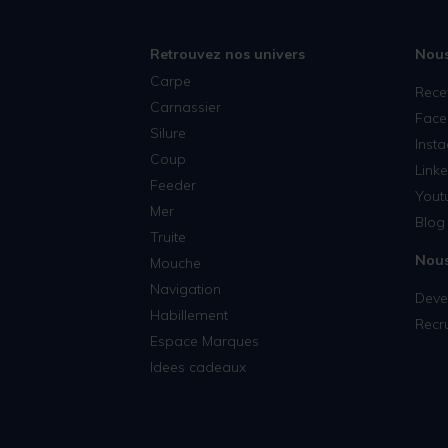
Retrouvez nos univers
Nous
Carpe
Rece
Carnassier
Face
Silure
Inst
Coup
Linke
Feeder
Yout
Mer
Blog 
Truite
Nous
Mouche
Navigation
Deven
Habillement
Recr
Espace Marques
Idees cadeaux