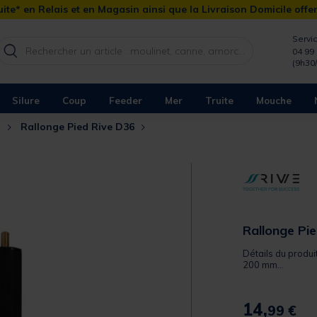
ite* en Relais et en Magasin ainsi que la Livraison Domicile offe
Servic
04 99 
(9h30
Silure
Coup
Feeder
Mer
Truite
Mouche
n
Rallonge Pied Rive D36
Rallonge Pi
Détails du produi
200 mm...
14,
99 €