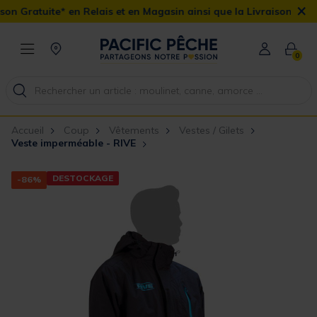
×
 Gratuite* en Relais et en Magasin ainsi que la Livraison Domicil
0
Accueil
Coup
Vêtements
Vestes / Gilets
Veste imperméable - RIVE
DESTOCKAGE
-86%