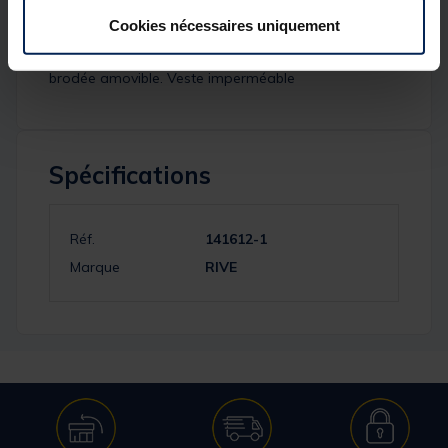
Complément idéal de la salopette waterproof, ce
Cookies nécessaires uniquement
blouson issu de la même membrane sera vous isoler
de la pluie et du froid grâce à sa doublure polaire
brodée amovible. Veste imperméable
Spécifications
Réf.
141612-1
Marque
RIVE