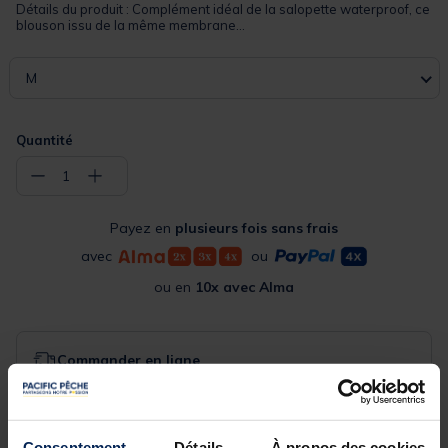
Détails du produit : Complément idéal de la salopette waterproof, ce
blouson issu de la même membrane...
M
Quantité
−
+
1
Payez en
plusieurs fois sans frais
avec
ou
ou en
10x avec Alma
Commander en ligne
Expédition sous 24 h
Acheter en magasin
Consentement
Détails
À propos des cookies