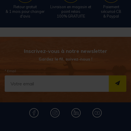
Retour gratuit
Livraison en magasin et
Paiement
& 1 mois pour changer
point relais
sécurisé CB
d'avis
100% GRATUITE
& Paypal
Inscrivez-vous à notre newsletter
Gardez le fil, suivez-nous !
* Email
S''I