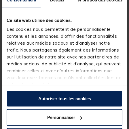
Choisissez un magasin pour voir la disponibilité
Rechercher votre magasin
Ce site web utilise des cookies.
Les cookies nous permettent de personnaliser le
Réserver en ligne et payer en magasin
contenu et les annonces, d'offrir des fonctionnalités
relatives aux médias sociaux et d'analyser notre
trafic. Nous partageons également des informations
sur l'utilisation de notre site avec nos partenaires de
Livraison gratuite en point relais et magasin
médias sociaux, de publicité et d'analyse, qui peuvent
Retour gratuit, 1 mois pour changer d’avis
combiner celles-ci avec d'autres informations que
vous leur avez fournies ou qu'ils ont collectées lors de
votre utilisation de leurs services.
Description
Spécifications
Autoriser tous les cookies
Description & détails
Personnaliser
Description