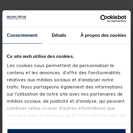
Description
Spécifications
Consentement
Détails
À propos des cookies
Description & détails
Description
Ce site web utilise des cookies.
Les cookies nous permettent de personnaliser le
Un gilet respirant et déperlant destiné à la pêche en
wading. Cette version est faite pour les enfants.
contenu et les annonces, d'offrir des fonctionnalités
relatives aux médias sociaux et d'analyser notre
Il dispose d'accessoires techniques habituellement
trafic. Nous partageons également des informations
réservés à des produits haut de gamme.
sur l'utilisation de notre site avec nos partenaires de
Il est confortable et fonctionnel.
médias sociaux, de publicité et d'analyse, qui peuvent
Il est équipé de :
combiner celles-ci avec d'autres informations que
vous leur avez fournies ou qu'ils ont collectées lors de
2 accroche-accessoires,
votre utilisation de leurs services.
12 poches dont 6 poches zippées,
2 grandes poches dorsales,