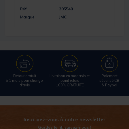
Réf.
205540
Marque
JMC
Retour gratuit
Livraison en magasin et
Paiement
& 1 mois pour changer
point relais
sécurisé CB
d'avis
100% GRATUITE
& Paypal
Inscrivez-vous à notre newsletter
Gardez le fil, suivez-nous !