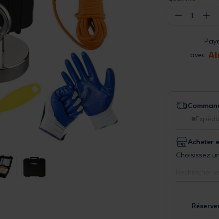
−
+
1
Pay
avec
Commande
Expédit
Acheter 
Choisissez un
Rechercher v
Réserver