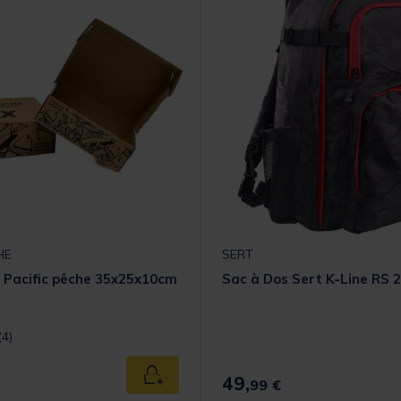
HE
SERT
 Pacific pêche 35x25x10cm
Sac à Dos Sert K-Line RS 
t] out of 5 Customer Rating
(4)
49,
Ajouter au panier
99 €