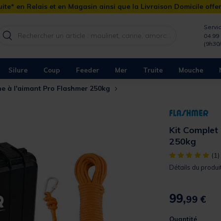
ite* en Relais et en Magasin ainsi que la Livraison Domicile offe
Servic
04 99 
(9h30
Silure
Coup
Feeder
Mer
Truite
Mouche
he à l'aimant Pro Flashmer 250kg
Kit Complet
250kg
[object Object]
(1)
Détails du produit
99,
99 €
Quantité