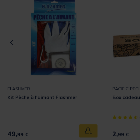
FLASHMER
PACIFIC PEC
Kit Pêche à l'aimant Flashmer
Box cadeau
[object Objec
49,
2,
 au panier
Ajouter au panier
99 €
99 €