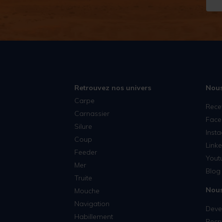
Retrouvez nos univers
Nous
Carpe
Rece
Carnassier
Face
Silure
Inst
Coup
Linke
Feeder
Yout
Mer
Blog 
Truite
Nous
Mouche
Navigation
Deven
Habillement
Recr