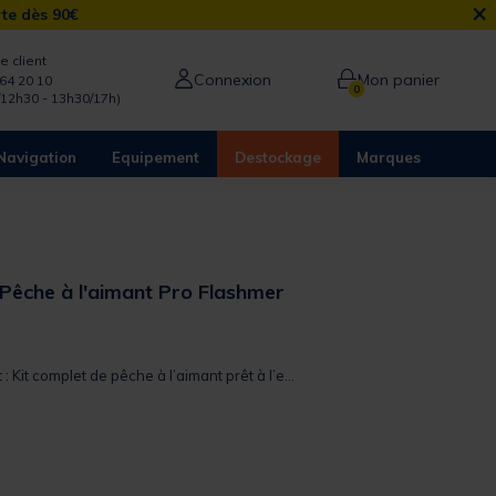
×
rte dès 90€
e client
Connexion
Mon panier
64 20 10
0
/12h30 - 13h30/17h)
Navigation
Equipement
Destockage
Marques
 Pêche à l'aimant Pro Flashmer
 out of 5 Customer Rating
 : Kit complet de pêche à l’aimant prêt à l’e...