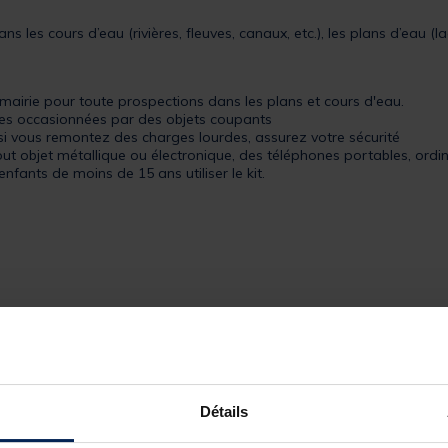
 les cours d’eau (rivières, fleuves, canaux, etc.), les plans d’eau (lac
airie pour toute prospections dans les plans et cours d'eau.
res occasionnées par des objets coupants
i vous remontez des charges lourdes, assurez votre sécurité
ut objet métallique ou électronique, des téléphones portables, ordi
nfants de moins de 15 ans utiliser le kit.
 INOX
Détails