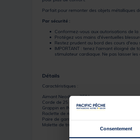
Parfait pour remonter des objets métalliques dans
Par sécurité :
Conformez-vous aux autorisations de la m
Protégez vos mains d'éventuelles blessu
Restez prudent au bord des cours d'eau s
IMPORTANT : tenez l'aimant éloigné de to
stimulateur cardiaque. Ne pas laisser les e
Détails
Caractéristiques :
Aimant Neodyme 250 kg
Corde de 25 m (Ø 8 mm) avec mousqueton en
Grappin en INOX
Raclette de nettoyage
Paire de gants confort épais taille L
Malette de transport rigide
Consentement