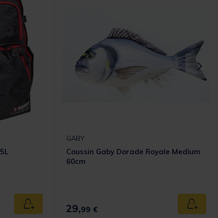
GABY
25L
Coussin Gaby Dorade Royale Medium
60cm
29,
Ajouter au panier
Ajouter
99 €