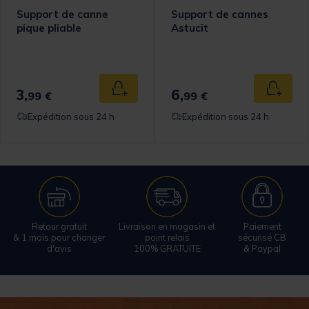
Support de canne
Support de cannes
pique pliable
Astucit
omer Rating
3,
6,
 au panier
Ajouter au panier
Ajouter
99 €
99 €
Expédition sous 24 h
Expédition sous 24 h
Retour gratuit
Livraison en magasin et
Paiement
& 1 mois pour changer
point relais
sécurisé CB
d'avis
100% GRATUITE
& Paypal