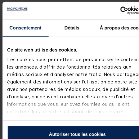
Consentement
Détails
À propos des coo
Avis des pêcheurs
5
/
5
Ce site web utilise des cookies.
Avis vérifié
Les cookies nous permettent de personnaliser le contenu
RAS
les annonces, d'offrir des fonctionnalités relatives aux
Avis du
02/06/2026
, suite
médias sociaux et d'analyser notre trafic. Nous partageo
expérience du
04/05/2026
Basé sur
3
avis soumis à un
Stéphane D.
également des informations sur l'utilisation de notre site
contrôle
avec nos partenaires de médias sociaux, de publicité et
Voir tous les avis sur ce site
Utile
(0)
Signaler
d'analyse, qui peuvent combiner celles-ci avec d'autres
5
étoiles
3
informations que vous leur avez fournies ou qu'ils ont
4
étoiles
0
collectées lors de votre utilisation de leurs services.
Réponse de
pacificpeche.com
3
étoiles
0
Bonjour,

2
étoiles
0
 Nous vous 
Autoriser tous les cookies
1
étoile
0
remercions pour 