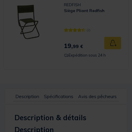
REDFISH
Siège Pliant Redfish
(2)
[object Object] out of 5 Customer 
19,
Ajouter a
99 €
Expédition sous 24 h
Description
Spécifications
Avis des pêcheurs
Description & détails
Description