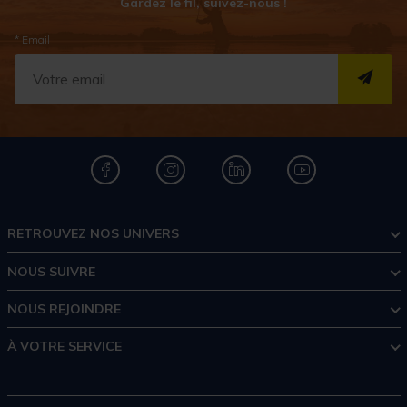
Gardez le fil, suivez-nous !
* Email
S''I
RETROUVEZ NOS UNIVERS
NOUS SUIVRE
NOUS REJOINDRE
À VOTRE SERVICE