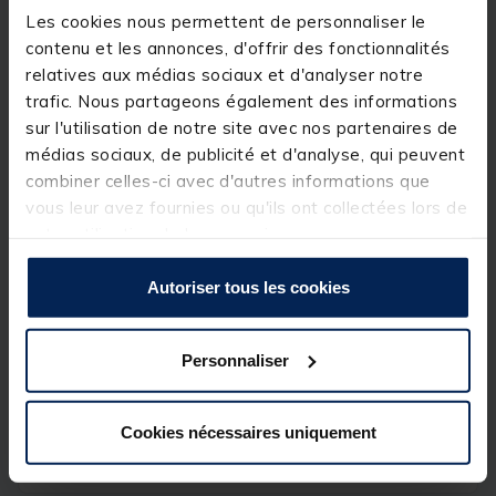
d'eau comme en milieu naturel. La version Sweet
Les cookies nous permettent de personnaliser le
Corn, nouveauté 2025, se distingue par sa richesse
contenu et les annonces, d'offrir des fonctionnalités
en maïs, qui lui confère une granulométrie
importante et un arôme puissant de maïs sucré. À la
relatives aux médias sociaux et d'analyser notre
fois nourrissante et attractive, elle est idéale pour
trafic. Nous partageons également des informations
cibler les gros poissons.
sur l'utilisation de notre site avec nos partenaires de
médias sociaux, de publicité et d'analyse, qui peuvent
Détails
combiner celles-ci avec d'autres informations que
Conditionnement : 2kg
vous leur avez fournies ou qu'ils ont collectées lors de
votre utilisation de leurs services.
Autoriser tous les cookies
Spécifications
Personnaliser
Réf.
241904-1
Marque
CHAMPION FEED
Cookies nécessaires uniquement