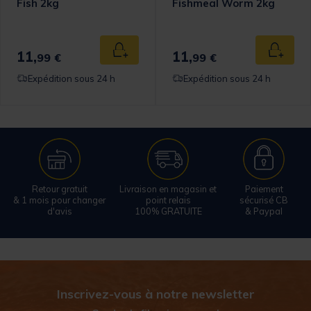
Fish 2kg
Fishmeal Worm 2kg
omer Rating
11,
11,
 au panier
Ajouter au panier
Ajouter
99 €
99 €
Expédition sous 24 h
Expédition sous 24 h
Retour gratuit
Livraison en magasin et
Paiement
& 1 mois pour changer
point relais
sécurisé CB
d'avis
100% GRATUITE
& Paypal
Inscrivez-vous à notre newsletter