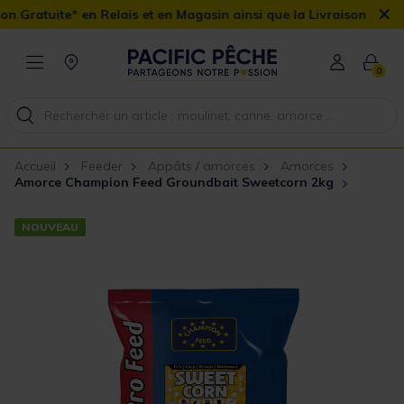
×
ais et en Magasin ainsi que la Livraison Domicile offerte dès 90€
0
Accueil
Feeder
Appâts / amorces
Amorces
Amorce Champion Feed Groundbait Sweetcorn 2kg
NOUVEAU