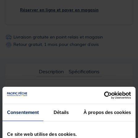
Réserver en ligne et payer en magasin
Livraison gratuite en point relais et magasin
Retour gratuit, 1 mois pour changer d’avis
Description
Spécifications
Description & détails
Description
Consentement
Détails
À propos des cookies
Développée pour la pêche de la carpe à la canne
comme au method feeder, la gamme Pro Feed de
Champion Feed
s'appuie sur l'utilisation de fishmeal
Ce site web utilise des cookies.
de qualité pour offrir une amorce efficace en plan