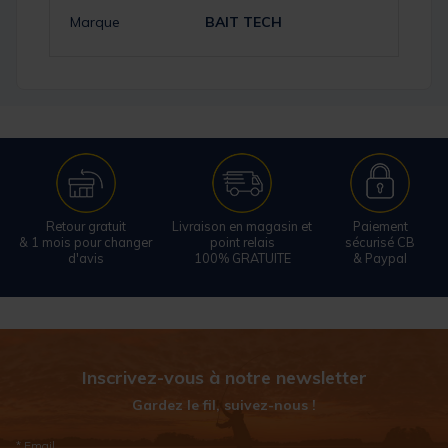
Marque
BAIT TECH
Retour gratuit
Livraison en magasin et
Paiement
& 1 mois pour changer
point relais
sécurisé CB
d'avis
100% GRATUITE
& Paypal
Inscrivez-vous à notre newsletter
Gardez le fil, suivez-nous !
* Email