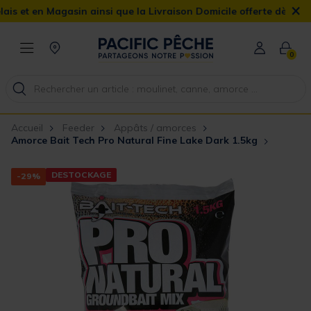
×
t en Magasin ainsi que la Livraison Domicile offerte dès 90€
0
Accueil
Feeder
Appâts / amorces
Amorce Bait Tech Pro Natural Fine Lake Dark 1.5kg
DESTOCKAGE
-29%