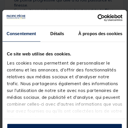
de pointe progressive qui allie à la fois puissance et
finesse.
Construite en carbone japonais haut module, la
Rive
R-Skimmer
est équipée d’une rampe d’anneaux de
qualité et d’un porte-moulinet à vis. Une canne en 2
brins avec black fin et puissant doté d’une poignée
en liège pour une prise en main solide et
Consentement
Détails
À propos des cookies
confortable.
La
R-Skimmer
super soft est livrée 3 scions en
carbone de 1.00, 1.50 et 2.00 oz.
Puissance de lancer : 20/50g
Ce site web utilise des cookies.
Les cookies nous permettent de personnaliser le
Détails
contenu et les annonces, d'offrir des fonctionnalités
Caractéristiques de la canne Rive R-
relatives aux médias sociaux et d'analyser notre
Skimmer
trafic. Nous partageons également des informations
sur l'utilisation de notre site avec nos partenaires de
médias sociaux, de publicité et d'analyse, qui peuvent
Longueur 3.30m
combiner celles-ci avec d'autres informations que vous
Puissance 20/50g
leur avez fournies ou qu'ils ont collectées lors de votre
utilisation de leurs services.
Encombrement 1.73m