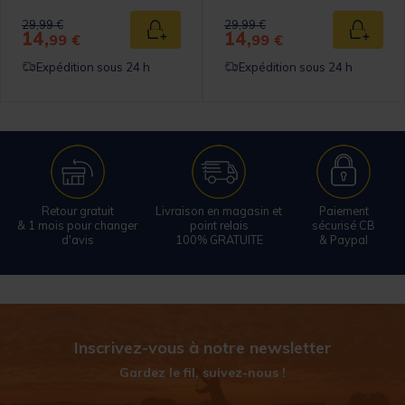
Price reduced from
to
Price reduced from
to
29,99 €
29,99 €
14,
14,
 au panier
Ajouter au panier
Ajouter
99 €
99 €
Expédition sous 24 h
Expédition sous 24 h
Retour gratuit
Livraison en magasin et
Paiement
& 1 mois pour changer
point relais
sécurisé CB
d'avis
100% GRATUITE
& Paypal
Inscrivez-vous à notre newsletter
Gardez le fil, suivez-nous !