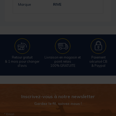
Marque
RIVE
Retour gratuit
Livraison en magasin et
Paiement
& 1 mois pour changer
point relais
sécurisé CB
d'avis
100% GRATUITE
& Paypal
Inscrivez-vous à notre newsletter
Gardez le fil, suivez-nous !
* Email