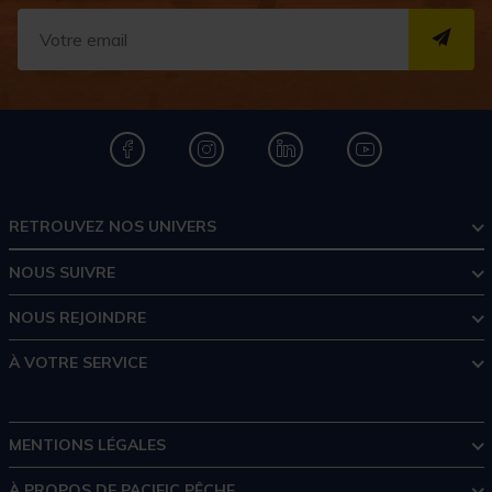
S''I
RETROUVEZ NOS UNIVERS
NOUS SUIVRE
NOUS REJOINDRE
À VOTRE SERVICE
MENTIONS LÉGALES
À PROPOS DE PACIFIC PÊCHE