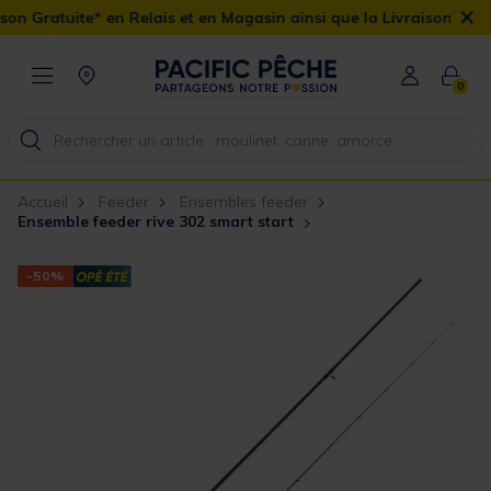
×
n Relais et en Magasin ainsi que la Livraison Domicile offerte dès
0
Accueil
Feeder
Ensembles feeder
Ensemble feeder rive 302 smart start
-50%