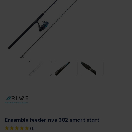
Ensemble feeder rive 302 smart start
[object Object] out of 5 Customer Rating
(1)