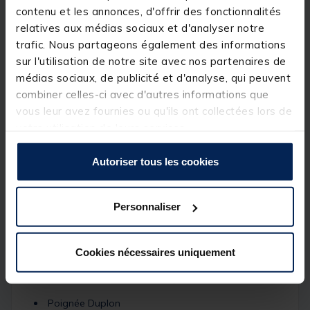
quelque soit les conditions de pêche. Un très bel
contenu et les annonces, d'offrir des fonctionnalités
ensemble destiné aux pêcheurs souhaitant pratiquer
la pêche au feeder.
relatives aux médias sociaux et d'analyser notre
Dotée d’une action semi-parabolique, la canne
trafic. Nous partageons également des informations
smart start est adaptée pour la pêche en étangs,
sur l'utilisation de notre site avec nos partenaires de
lacs, rivières et canaux. Parfaite pour traquer les
poissons blancs et les carpes de taille moyenne, la
médias sociaux, de publicité et d'analyse, qui peuvent
canne est livrée avec 1 scion en fibre de verre en
combiner celles-ci avec d'autres informations que
1.50oz et 1 scion en carbone en 2.00 Oz.
vous leur avez fournies ou qu'ils ont collectées lors de
Le moulinet en taille 4000 possède 5+1 roulements à
billes.
votre utilisation de leurs services.
Détails
Autoriser tous les cookies
Caractéristiques :
Longueur canne : 3.00m
12 anneaux
Personnaliser
Carbone haute qualité
Cookies nécessaires uniquement
Anneaux tri-pattes
Convient à la tresse et au nylon
Poignée Duplon