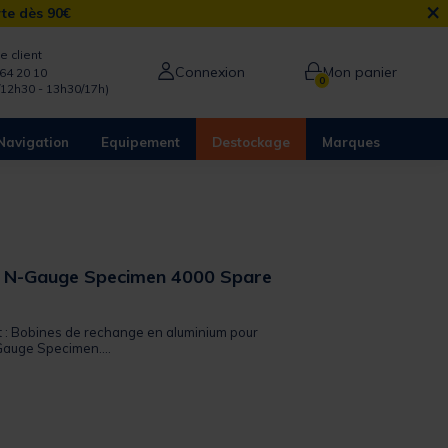
×
rte dès 90€
e client
Connexion
Mon panier
64 20 10
0
/12h30 - 13h30/17h)
Navigation
Equipement
Destockage
Marques
u N-Gauge Specimen 4000 Spare
it : Bobines de rechange en aluminium pour
Gauge Specimen....