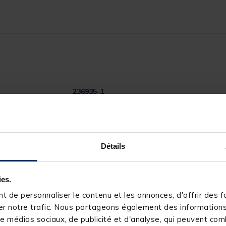
236935-1
GURU
n/a
n/a
Détails
n/a
n/a
n/a
ies.
n/a
 de personnaliser le contenu et les annonces, d'offrir des fo
r notre trafic. Nous partageons également des informations s
e médias sociaux, de publicité et d'analyse, qui peuvent comb