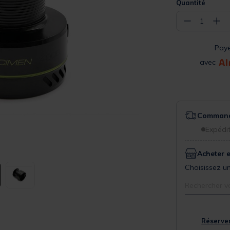
Quantité
−
+
1
Pay
avec
Commande
Expédit
Acheter 
Choisissez un
Rechercher v
Réserver