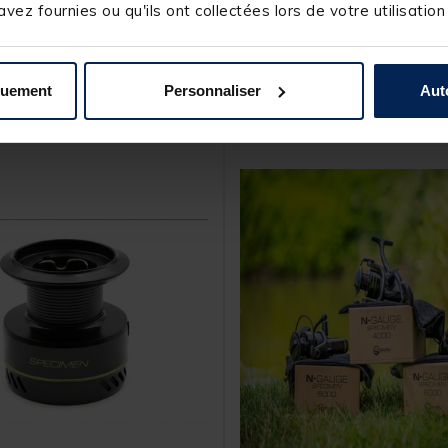
vez fournies ou qu'ils ont collectées lors de votre utilisation
quement
Personnaliser
Aut
s produits pourraient vous intéresse