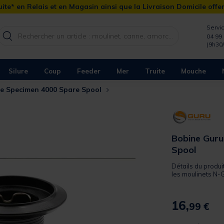
ite* en Relais et en Magasin ainsi que la Livraison Domicile offe
Servic
04 99 
(9h30
Silure
Coup
Feeder
Mer
Truite
Mouche
e Specimen 4000 Spare Spool
Bobine Gur
Spool
Détails du produ
les moulinets N-
16,
99 €