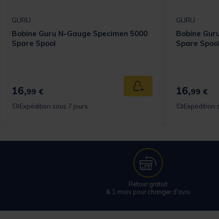
GURU
GURU
Bobine Guru N-Gauge Specimen 5000
Bobine Gur
Spare Spool
Spare Spoo
16,
16,
 au panier
Ajouter au panier
99 €
99 €
Expédition sous 7 jours
Expédition 
Retour gratuit
& 1 mois pour changer d'avis