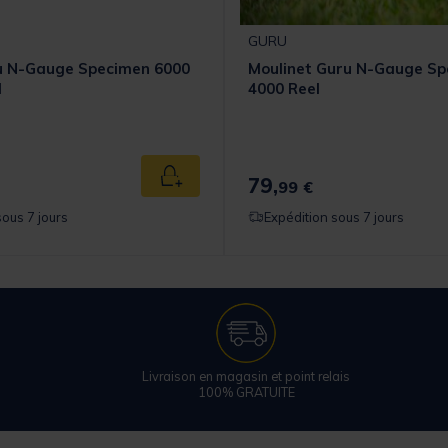
GURU
u N-Gauge Specimen 6000
Moulinet Guru N-Gauge S
l
4000 Reel
79,
Ajouter au panier
99 €
sous 7 jours
Expédition sous 7 jours
Livraison en magasin et point relais
100% GRATUITE