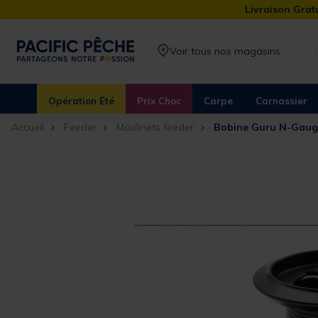
Livraison Gratu
Voir tous nos magasins
Opération Été
Prix Choc
Carpe
Carnassier
Accueil
Feeder
Moulinets feeder
Bobine Guru N-Gaug