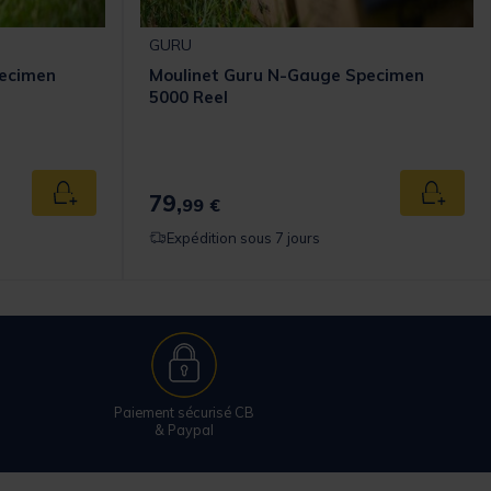
GURU
pecimen
Moulinet Guru N-Gauge Specimen
5000 Reel
79,
Ajouter au panier
Ajouter
99 €
Expédition sous 7 jours
Paiement sécurisé CB
& Paypal