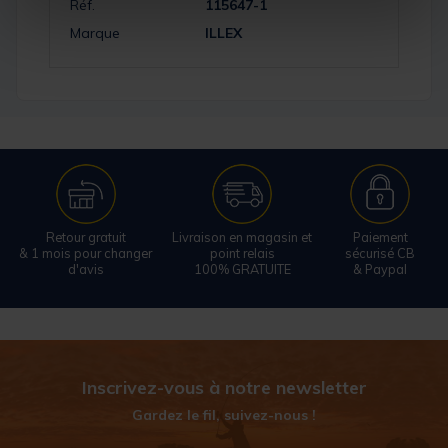
Réf.
115647-1
Marque
ILLEX
Retour gratuit
Livraison en magasin et
Paiement
& 1 mois pour changer
point relais
sécurisé CB
d'avis
100% GRATUITE
& Paypal
Inscrivez-vous à notre newsletter
Gardez le fil, suivez-nous !