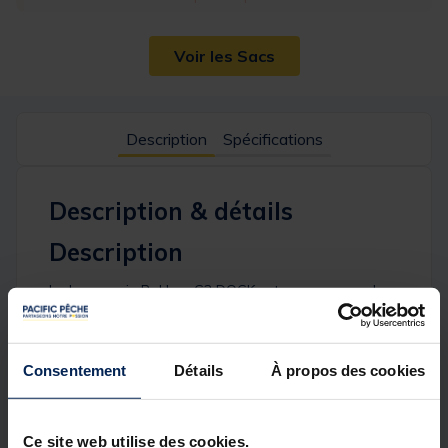
Voir les Sacs
Description
Spécifications
Description & détails
Description
La bagagerie Bakkan G2 DOCK est une gamme de
sacs rigides confectionnés en polyester souple et
imputrescible.
Etanches aux projections répétées d'eau et
facilement lessivables, ils sont incontournables et
Consentement
Détails
À propos des cookies
idéaux pour transporter et organiser vos boites à
leurres, Safe Bag ILLEX ou tout autre matériel de
pêche sur les bateaux, en kayak,sur les quais ou la
plage...
Ce site web utilise des cookies.