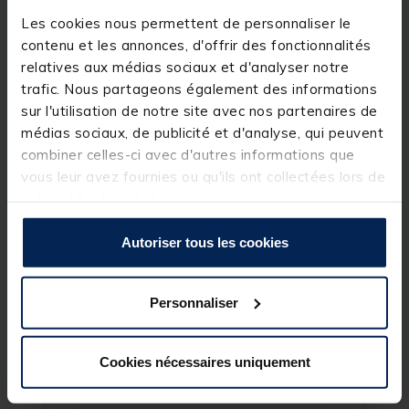
Pratiques, ils vous permettront aussi de protéger
votre équipement photos des embruns.
Les cookies nous permettent de personnaliser le
contenu et les annonces, d'offrir des fonctionnalités
Détails
relatives aux médias sociaux et d'analyser notre
trafic. Nous partageons également des informations
Caractéristiques du
Bakkan G2 Dock 40
:
sur l'utilisation de notre site avec nos partenaires de
Coloris : Jaune
médias sociaux, de publicité et d'analyse, qui peuvent
Dimensions : 40x26x26cm
Sac étanche, rigide, 100% imputrescible
combiner celles-ci avec d'autres informations que
Couvercle gradué jusqu'à 35 cm
vous leur avez fournies ou qu'ils ont collectées lors de
Doté d’une petite pochette externe, d’un holster
votre utilisation de leurs services.
destiné à accueillir une pince et d’un porte canne
Sangle d’épaule ajustable
Poignées de transport renforcées
Autoriser tous les cookies
Tampons antidérapants sur le fond
Personnaliser
Spécifications
Cookies nécessaires uniquement