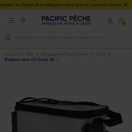
×
is et en Magasin ainsi que la Livraison Domicile offerte dès 90€
0
Accueil
Mer
Bagagerie / Rangement
Sacs
Bakkan Illex G2 Dock 40