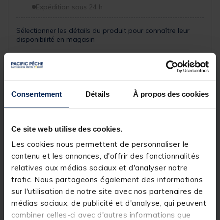
Expédition sous 24 h
Sélectionner les détails du produit pour connaître leur
disponibilité en magasin
Description
Spécifications
Consentement
Détails
À propos des cookies
Description & détails
Ce site web utilise des cookies.
Description
Les cookies nous permettent de personnaliser le
contenu et les annonces, d'offrir des fonctionnalités
Casting jig
très attractif, le
Meiji de chez Explorer
relatives aux médias sociaux et d'analyser notre
Tackle
à été conçu pour être balancer dans les
trafic. Nous partageons également des informations
chasser pour traquer les loups/bars, les bonites, les
sur l'utilisation de notre site avec nos partenaires de
pélamides, les sérioles ou encore les wahoos (thons
banane en pêche exo). Le
Casting jig Meiji
, muni de
médias sociaux, de publicité et d'analyse, qui peuvent
deux hameçons assist hook en tête et d’un hameçon
combiner celles-ci avec d'autres informations que
single en queue, est un leurre qui s’anime avec des