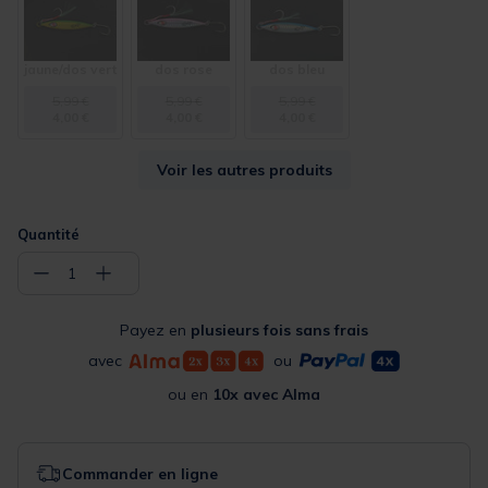
jaune/dos vert
dos rose
dos bleu
5,99 €
5,99 €
5,99 €
4,00 €
4,00 €
4,00 €
Voir les autres produits
Quantité
−
+
1
Payez en
plusieurs fois sans frais
avec
ou
ou en
10x avec Alma
Commander en ligne