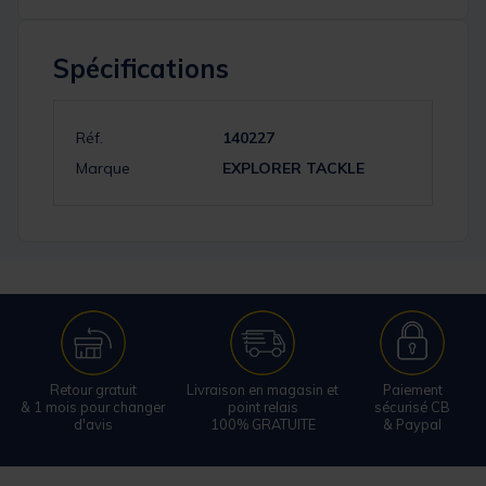
Spécifications
Réf.
140227
Marque
EXPLORER TACKLE
Retour gratuit
Livraison en magasin et
Paiement
& 1 mois pour changer
point relais
sécurisé CB
d'avis
100% GRATUITE
& Paypal