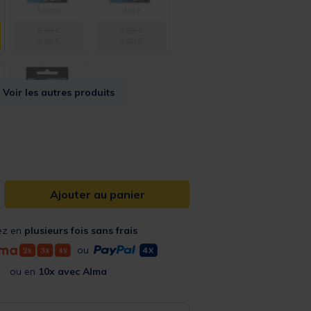
blanc
dore
2,99 €
2,99 €
2,00 €
2,00 €
Voir les autres produits
from
rouge
2,99 €
2,00 €
Ajouter au panier
ez en
plusieurs fois sans frais
ou
ou en
10x avec Alma