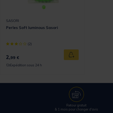
SASORI
Perles Soft luminous Sasori
[object Object] out of 5 Customer Rating
(2)
2,
Ajouter au panier
99 €
Expédition sous 24 h
Retour gratuit
& 1 mois pour changer d'avis