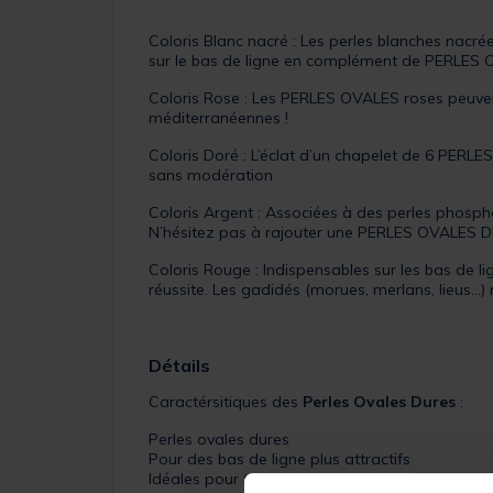
Coloris Blanc nacré : Les perles blanches nacr
sur le bas de ligne en complément de PERL
Coloris Rose : Les PERLES OVALES roses peuvent 
méditerranéennes !
Coloris Doré : L’éclat d’un chapelet de 6 PERL
sans modération
Coloris Argent : Associées à des perles phosph
N’hésitez pas à rajouter une PERLES OVALES DU
Coloris Rouge : Indispensables sur les bas de
réussite. Les gadidés (morues, merlans, lieus…)
Détails
Caractérsitiques des
Perles Ovales Dures
:
Perles ovales dures
Pour des bas de ligne plus attractifs
Idéales pour tous les poissons