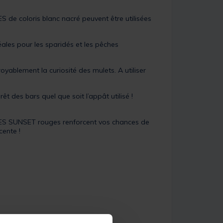
 de coloris blanc nacré peuvent être utilisées
éales pour les sparidés et les pêches
ablement la curiosité des mulets. A utiliser
des bars quel que soit l’appât utilisé !
URES SUNSET rouges renforcent vos chances de
cente !