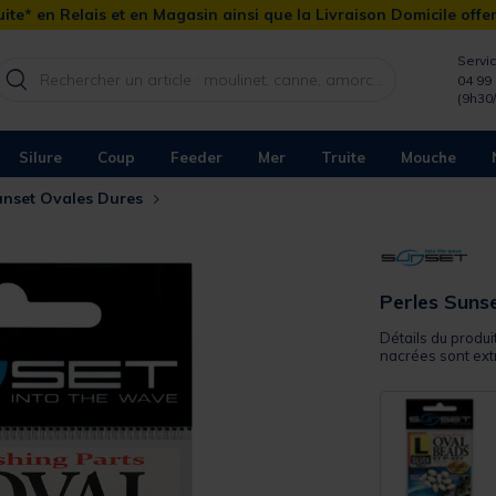
ite* en Relais et en Magasin ainsi que la Livraison Domicile offe
Servic
04 99 
(9h30
Silure
Coup
Feeder
Mer
Truite
Mouche
unset Ovales Dures
Perles Suns
Détails du produi
nacrées sont extr