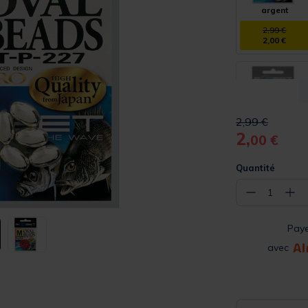
argent
2,99 €
2,00 €
Price reduced 
to
2,99 €
2,
rose
00 €
2,99 €
Quantité
−
+
1
Pay
avec