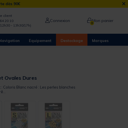
×
rte dès 90€
e client
Connexion
Mon panier
64 20 10
0
/12h30 - 13h30/17h)
Navigation
Equipement
Destockage
Marques
et Ovales Dures
t : Coloris Blanc nacré : Les perles blanches
ê...