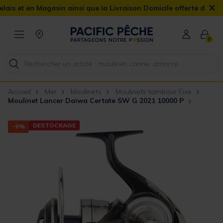
×
t en Magasin ainsi que la Livraison Domicile offerte dès 90€
0
Accueil
Mer
Moulinets
Moulinets tambour Fixe
Moulinet Lancer Daiwa Certate SW G 2021 10000 P
DESTOCKAGE
-9%