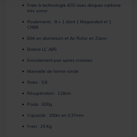
Frein à technologie ATD avec disques carbone
très sonor
Roulements : 8 + 1 dont 1 Magsealed et 1
CRBB
Bâti en aluminium et Air Rotor en Zaion
Bobine LC ABS
Enroulement pas spires croisées
Manivelle de forme ronde
Ratio : 5.8
Récupération : 118cm
Poids : 630g
Capacité : 300m en 0.37mm
Frein : 25 Kg