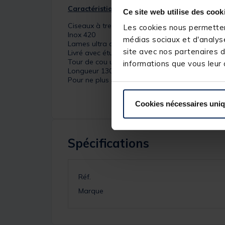
Caractéristiques :
Ce site web utilise des cook
Ciseaux à tresse
Les cookies nous permettent
Inox 420
médias sociaux et d'analyse
Lames ultra affutées
site avec nos partenaires d
Livré avec étui clipsable
Tour de cou ultra pratique
informations que vous leur a
Longueur 130mm
Pour ne plus perdre vos ciseaux !
Cookies nécessaires uni
Spécifications
Réf.
Marque