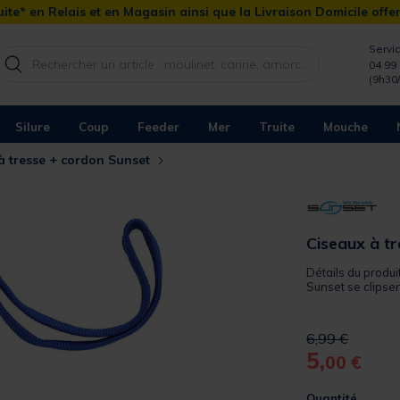
ite* en Relais et en Magasin ainsi que la Livraison Domicile offe
Servic
04 99 
(9h30
Silure
Coup
Feeder
Mer
Truite
Mouche
à tresse + cordon Sunset
Ciseaux à t
Détails du produ
Sunset se clipsen
Price reduced 
to
6,99 €
5,
00 €
Quantité