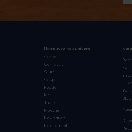
Retrouvez nos univers
Nous
Carpe
Rece
Carnassier
Face
Silure
Inst
Coup
Linke
Feeder
Yout
Mer
Blog 
Truite
Nous
Mouche
Navigation
Deven
Habillement
Recr