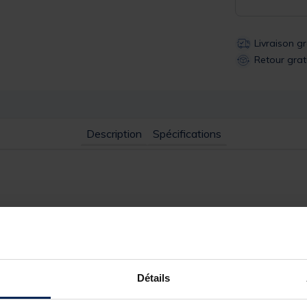
Livraison g
Retour grat
Description
Spécifications
ipsent dans un étui rigide et sont livrés avec un tour de cou ultra
toujours à proximité et qui offrent la possibilité de peaufiner les m
 lames ultra affutées.
Détails