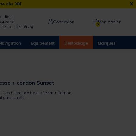
×
rte dès 90€
e client
Connexion
Mon panier
64 20 10
0
/12h30 - 13h30/17h)
Navigation
Equipement
Destockage
Marques
resse + cordon Sunset
it : Les Ciseaux à tresse 13cm + Cordon
t dans un étui...
from