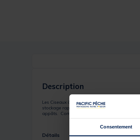
Description
Les Ciseaux à tresse 13cm + Cordon Sunset se cl
stockage rapide et efficace ! Enfin des ciseaux 
appâts. Composé d'inox 420, ils possèdent des
Consentement
Détails