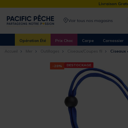
Livraison Gratu
Voir tous nos magasins
Opération Été
Prix Choc
Carpe
Carnassier
Accueil
Mer
Outillages
Ciseaux/Coupes fil
Ciseaux 
DESTOCKAGE
-28%