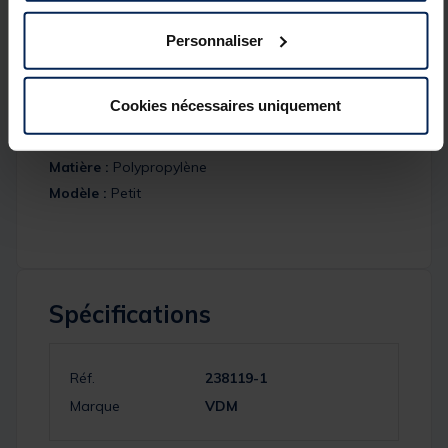
sangle de fixation. Bac renforcé haute résistance.
Personnaliser
Détails
Caractéristiques :
Cookies nécessaires uniquement
Dimensions :
266 x 183 x 244 mm
Dimensions L x l x H :
266 x 183 x 244 mm
Matière :
Polypropylène
Modèle :
Petit
Spécifications
Réf.
238119-1
Marque
VDM