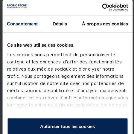
Rechercher votre magasin
Consentement
Détails
À propos des cookies
Réserver en ligne et payer en magasin
Ce site web utilise des cookies.
Livraison gratuite en point relais et magasin
Les cookies nous permettent de personnaliser le
Retour gratuit, 1 mois pour changer d’avis
contenu et les annonces, d'offrir des fonctionnalités
relatives aux médias sociaux et d'analyser notre
trafic. Nous partageons également des informations
sur l'utilisation de notre site avec nos partenaires de
Description
Spécifications
médias sociaux, de publicité et d'analyse, qui peuvent
combiner celles-ci avec d'autres informations que vous
leur avez fournies ou qu'ils ont collectées lors de votre
Description & détails
utilisation de leurs services.
Description
Autoriser tous les cookies
Bac en polypropylène ventilé avec couvercle clipsé et