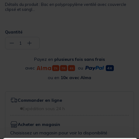
Détails du produit : Bac en polypropylène ventilé avec couvercle
clipsé et sangl...
Quantité
−
+
1
Payez en
plusieurs fois sans frais
avec
ou
ou en
10x avec Alma
Commander en ligne
Expédition sous 24 h
Acheter en magasin
Choisissez un magasin pour voir la disponibilité