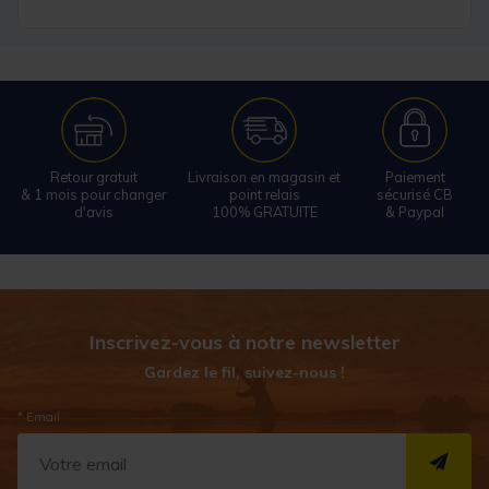
Retour gratuit
Livraison en magasin et
Paiement
& 1 mois pour changer
point relais
sécurisé CB
d'avis
100% GRATUITE
& Paypal
Inscrivez-vous à notre newsletter
Gardez le fil, suivez-nous !
* Email
S''I