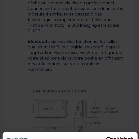
pêche puissant et de niveau professionnel.
Connectez facilement plusieurs sondeurs et/ou
moteurs électriques et passez à des
technologies complémentaires telles que l' i-
Pilot de Minn Kota, le 360 Imaging et le radar
CHIRP.
Bluetooth:
activez des fonctionnalités telles
que les mises à jour logicielles sans fil depuis
l'application Humminbird FishSmart et gardez
votre téléphone dans votre poche en affichant
des notifications sur votre combiné
Humminbird.