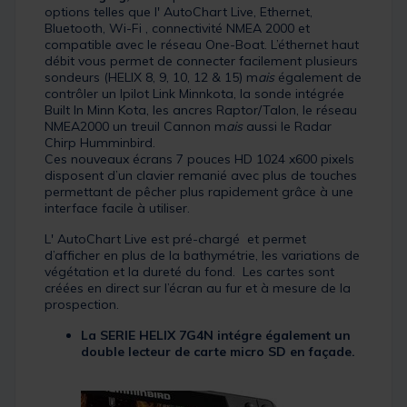
options telles que l' AutoChart Live, Ethernet,
Bluetooth, Wi-Fi , connectivité NMEA 2000 et
compatible avec le réseau One-Boat. L’éthernet haut
débit vous permet de connecter facilement plusieurs
sondeurs (HELIX 8, 9, 10, 12 & 15) m
ais
également de
contrôler un Ipilot Link Minnkota, la sonde intégrée
Built In Minn Kota, les ancres Raptor/Talon, le réseau
NMEA2000 un treuil Cannon m
ais
aussi le Radar
Chirp Humminbird.
Ces nouveaux écrans 7 pouces HD 1024 x600 pixels
disposent d’un clavier remanié avec plus de touches
permettant de pêcher plus rapidement grâce à une
interface facile à utiliser.
L' AutoChart Live est pré-chargé et permet
d’afficher en plus de la bathymétrie, les variations de
végétation et la dureté du fond. Les cartes sont
créées en direct sur l’écran au fur et à mesure de la
prospection.
La SERIE HELIX 7G4N intégre également un
double lecteur de carte micro SD en façade.