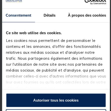
Caractéristiques:
Écran LCD 7" Panoramique
TFT
256
couleur Plein Soleil.
Consentement
Détails
À propos des cookies
Écran très haute définition 1024x600
pixels.
Combiné Multifonction carto
GPS
/
sondeur DS.
Ce site web utilise des cookies.
Sonde Dual Spectrum, f
ais
ceau étroit
Les cookies nous permettent de personnaliser le
180-240 kHz & f
ais
ceau large 140-200
kHz complétée des technologies Mega
contenu et les annonces, d'offrir des fonctionnalités
Down Imaging® & Mega Side Imaging®.
relatives aux médias sociaux et d'analyser notre
Technologie Dual Spectrum / CHIRP.
trafic. Nous partageons également des informations
Technologie MEGA Down Imaging.
Technologie MEGA Side Imaging.
sur l'utilisation de notre site avec nos partenaires de
Puissance crête 4000 watts (500 W
médias sociaux, de publicité et d'analyse, qui peuvent
RMS).
combiner celles-ci avec d'autres informations que vous
Étanchéité
IPx7
.
Antenne
GPS
interne
WAAS
.
leur avez fournies ou qu'ils ont collectées lors de votre
Double lecteur de carte micro SD.
utilisation de leurs services.
Compatible cartes Humminbird
CoastMaster/LakeMaster, Navionics + et
Autochart Live.
Autoriser tous les cookies
Possibilité d'effectuer des captures
d'écran.