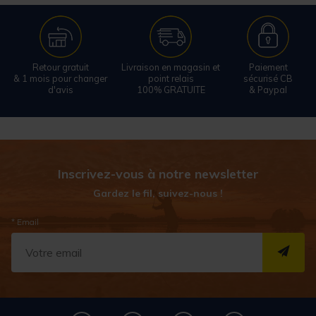
Retour gratuit
Livraison en magasin et
Paiement
& 1 mois pour changer
point relais
sécurisé CB
d'avis
100% GRATUITE
& Paypal
Inscrivez-vous à notre newsletter
Gardez le fil, suivez-nous !
* Email
S''I