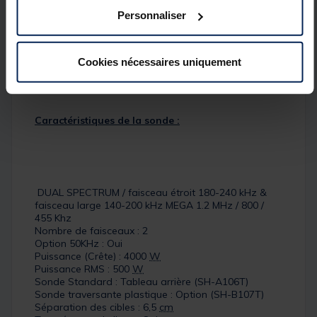
Bluetooth.
Personnaliser
Compatible réseaux éthernet.
Compatible NMEA0183/2000.
Compatible 360 Imaging.
Cookies nécessaires uniquement
Détails
Caractéristiques de la sonde :
DUAL SPECTRUM / faisceau étroit 180-240 kHz &
faisceau large 140-200 kHz MEGA 1.2 MHz / 800 /
455 Khz
Nombre de faisceaux : 2
Option 50KHz : Oui
Puissance (Crête) : 4000
W
Puissance RMS : 500
W
Sonde Standard : Tableau arrière (SH-A106T)
Sonde traversante plastique : Option (SH-B107T)
Séparation des cibles : 6,5
cm