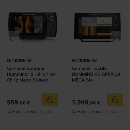
HUMMINBIRD
HUMMINBIRD
Combiné Sondeur
Combiné Tactile
Humminbird Hélix 7 G4
HUMMINBIRD APEX 19
Chirp Mega SI avec
MEGA SI+
Sonde TA et T°
959,
5.999,
 au panier
Ajouter au panier
Ajouter
00 €
00 €
Expédition sous 7 jours
Expédition sous 7 jours