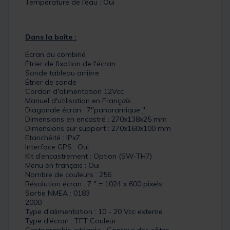
Température de l’eau : Oui
Dans la boîte :
Écran du combiné
Étrier de fixation de l'écran
Sonde tableau arrière
Étrier de sonde
Cordon d'alimentation 12Vcc
Manuel d'utilisation en Franç
ais
Diagonale écran : 7"panoramique
"
Dimensions en encastré : 270x138x25 mm
Dimensions sur support : 270x160x100 mm
Etanchéité : IPx7
Interface GPS : Oui
Kit d’encastrement : Option (SW-TH7)
Menu en français : Oui
Nombre de couleurs : 256
Résolution écran : 7 " = 1024 x 600 pixels
Sortie NMEA : 0183
2000
Type d'alimentation : 10 - 20 Vcc externe
Type d'écran : TFT Couleur