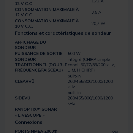
1,72 A
12 V C.C
CONSOMMATION MAXIMALE À
3,5 A
12 V C.C.
CONSOMMATION MAXIMALE À
20,7 W
10 V C.C.
Fonctions et caractéristiques de sondeur
AFFICHAGE DU
SONDEUR
PUISSANCE DE SORTIE
500 W
SONDEUR
Intégré (CHIRP simple
TRADITIONNEL (DOUBLE
canal, 50/77/83/200 kHz,
FRÉQUENCE/FAISCEAU)
L, M, H CHIRP)
built-in
CLEARVÜ
260/455/800/1000/1200
kHz
built-in
SIDEVÜ
260/455/800/1000/1200
kHz
PANOPTIX™ SONAR
« LIVESCOPE »
Connexions
PORTS NMEA 2000®
oui