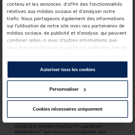
contenu et les annonces, d'offrir des fonctionnalités
relatives aux médias sociaux et d'analyser notre
trafic. Nous partageons également des informations
sur l'utilisation de notre site avec nos partenaires de
médias sociaux, de publicité et d'analyse, qui peuvent
combiner celles-ci avec d'autres informations que
vous leur avez fournies ou qu'ils ont collectées lors de
votre utilisation de leurs services.
Autoriser tous les cookies
Personnaliser
®
APPLICATION ACTIVECAPTAIN
Cookies nécessaires uniquement
®
Connectivité Wi-Fi
intégrée pour le couplage avec
l' application mobile gratuite et complète pour
l'accès à la fonction OneChart™, aux Smart
2
Notifications
, aux mises à jour logicielles, aux