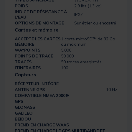
POIDS
2,9 lbs (1,3 kg)
INDICE DE RÉSISTANCE À
IPX7
L'EAU
OPTIONS DE MONTAGE
Sur étrier ou encastré
Cartes et mémoire
ACCEPTE LES CARTES
1 carte microSD™ de 32 Go
MÉMOIRE
au maximum
WAYPOINTS
5,000
POINTS DE TRACÉ
50,000
TRACÉS
50 tracés enregistrés
ITINÉRAIRES
100
Capteurs
RÉCEPTEUR INTÉGRÉ
ANTENNE GPS
10 Hz
COMPATIBLE NMEA 2000®
GPS
GLONASS
GALILEO
BEIDOU
PREND EN CHARGE WAAS
PREND EN CHARGE LE GPS MULTIBANDE ET