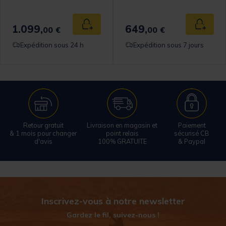
omer Rating
1.099,
649,
 au panier
Ajouter au panier
Ajouter
00 €
00 €
Expédition sous 24 h
Expédition sous 7 jours
Retour gratuit
Livraison en magasin et
Paiement
& 1 mois pour changer
point relais
sécurisé CB
d'avis
100% GRATUITE
& Paypal
Inscrivez-vous à notre newsletter
Gardez le fil, suivez-nous !