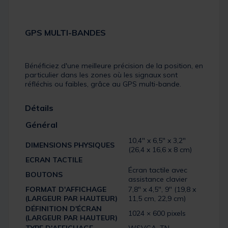
GPS MULTI-BANDES
Bénéficiez d'une meilleure précision de la position, en
particulier dans les zones où les signaux sont
réfléchis ou faibles, grâce au GPS multi-bande.
Détails
Général
10,4″ x 6,5″ x 3,2″
DIMENSIONS PHYSIQUES
(26,4 x 16,6 x 8 cm)
ECRAN TACTILE
Écran tactile avec
BOUTONS
assistance clavier
FORMAT D'AFFICHAGE
7,8″ x 4,5″, 9″ (19,8 x
(LARGEUR PAR HAUTEUR)
11,5 cm, 22,9 cm)
DÉFINITION D'ÉCRAN
1024 × 600 pixels
(LARGEUR PAR HAUTEUR)
TYPE D'AFFICHAGE
WSVGA, TN