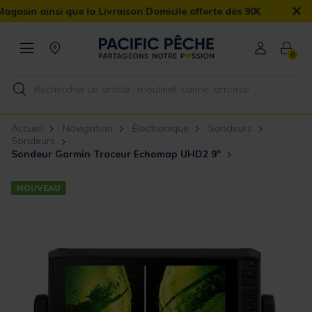
×
ue la Livraison Domicile offerte dès 90€
0
Accueil
Navigation
Électronique
Sondeurs
Sondeurs
Sondeur Garmin Traceur Echomap UHD2 9"
NOUVEAU