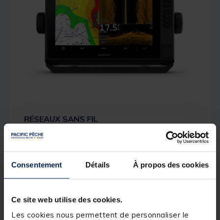
RÉSEAUX SANS FIL
Si vous disposez d'un autre traceur ECHOMAP UHD2
compatible sur votre bateau, vous pouvez partager
Consentement
Détails
À propos des cookies
avec lui des informations, telles que des images de
1
sondeur
, des waypoints et des itinéraires, via le
réseau sans fil.
Ce site web utilise des cookies.
Les cookies nous permettent de personnaliser le