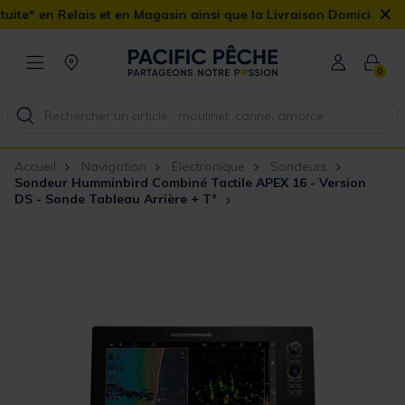
×
s et en Magasin ainsi que la Livraison Domicile offerte dès 90€
0
Accueil
Navigation
Électronique
Sondeurs
Sondeur Humminbird Combiné Tactile APEX 16 - Version
DS - Sonde Tableau Arrière + T°