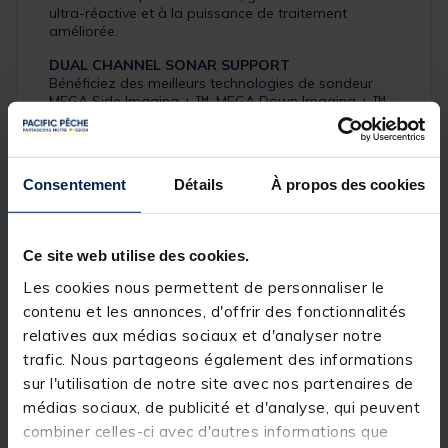
ultra-réactive et à la puissance de traitement
améliorée.
DUAL CHANNEL SONAR SUPPORT
Bénéficiez des meilleurs technologies de sondeur
MEGA Side Imaging + ™, MEGA Down Imaging + ™
et Dual Spectrum CHIRP, avec encore plus de
performances grâce aux sondes supplémentaires
AIRMAR® (jusqu’à 2 kW), ainsi qu’un identifiant “xid”
de sonde intégré pour une configuration rapide et
Consentement
Détails
À propos des cookies
facile.
FONCTIONNALITÉS RÉSEAU PREMIUM
• Deux ports Ethernet permettent de connecter
Ce site web utilise des cookies.
plusieurs écran multi fonction et ou accessoires
comme le Radar un Moteur, un treuil etc... limitant
Les cookies nous permettent de personnaliser le
ainsi le recours à un HUB Ethernet.
contenu et les annonces, d'offrir des fonctionnalités
• Réseau NMEA 2000® pour prendre en charge
pratiquement toutes les données et accessoires
relatives aux médias sociaux et d'analyser notre
NMEA 2000, comme les informations moteurs, celles
trafic. Nous partageons également des informations
de consommation, des données vitesse vent et
sur l'utilisation de notre site avec nos partenaires de
données atmosphériques.
• Communication Bluetooth® et Wi-Fi pour la prise
médias sociaux, de publicité et d'analyse, qui peuvent
en charge des accessoires Humminbird et Minn Kota,
combiner celles-ci avec d'autres informations que
ainsi que la fonctionnalité Navionics®.