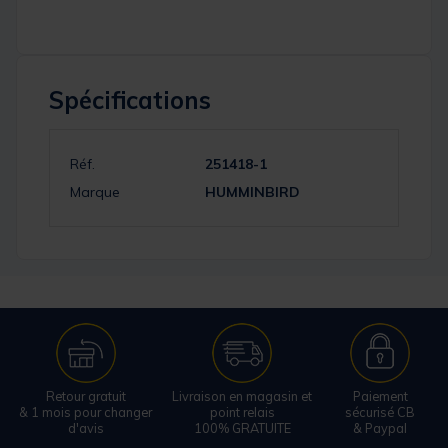
Spécifications
Réf.
251418-1
Marque
HUMMINBIRD
Retour gratuit
Livraison en magasin et
Paiement
& 1 mois pour changer
point relais
sécurisé CB
d'avis
100% GRATUITE
& Paypal