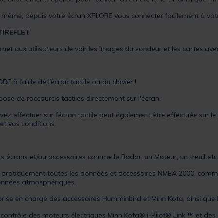
ême, depuis votre écran XPLORE vous connecter facilement à votre
TIREFLET
met aux utilisateurs de voir les images du sondeur et les cartes avec
E à l’aide de l’écran tactile ou du clavier !
spose de raccourcis tactiles directement sur l'écran.
effectuer sur l’écran tactile peut également être effectuée sur le cl
 et vos conditions.
s écrans et/ou accessoires comme le Radar, un Moteur, un treuil etc
ratiquement toutes les données et accessoires NMEA 2000, comme 
onnées atmosphériques.
ise en charge des accessoires Humminbird et Minn Kota, ainsi que l
rôle des moteurs électriques Minn Kota® i-Pilot® Link ™ et des a