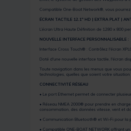
Compatible One-Boat Network®, vous pourrez m
ÉCRAN TACTILE 12.1" HD | EXTRA PLAT | AN
L’écran Ultra Haute Définition de 1280 x 800 per
NOUVELLE INTERFACE PERSONNALISABLE :
Interface Cross Touch® : Contrôlez l'écran XPLOR
Doté d'une nouvelle interface tactile, l'écran di
Toute navigation dans les menus que vous pouvez 
technologies, quelles que soient votre situation
CONNECTIVITÉ RÉSEAU
• Le port Ethernet permet de connecter plusieur
• Réseau NMEA 2000® pour prendre en charge p
consommation, des données vitesse, vent et d
• Communication Bluetooth® et Wi-Fi pour la pr
• Compatible ONE-BOAT NETWORK offrant un cont