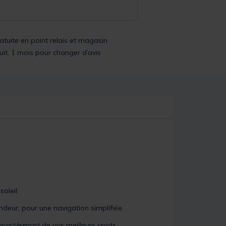
ratuite en point relais et magasin
uit, 1 mois pour changer d’avis
oleil.
ndeur, pour une navigation simplifiée.
import/export de vos meilleurs spots.