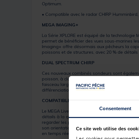
Optimum.
• Compatible avec le radar CHIRP Humminbird, 
MEGA IMAGING+
La Série XPLORE est équipé de la technologie ME
permet de bénéficier des vues sous-marines les p
Imaging+ offre désormais aux pêcheurs la capac
poissons et de structures, avec 20 % de détail
DUAL SPECTRUM CHIRP
Ces nouveaux combinés sondeurs sont égalemen
poisson, à clairement identifier les structures
faisceau large (Mode large et mode étroit), qui
différenciation des espèces.
COMPATIBLE MEGA LIVE IMAGING (1&2)
Consentement
Le MEGA Live Imaging fournit l’image Live la pl
détails à la qualité inégalée ! Cette technolog
regarder les poissons mordre votre leurre. Cet
son orientation trois vues Live différentes : M
Ce site web utilise des cook
en temps réel, sans aucun masquage dans la cou
Les cookies nous permettent