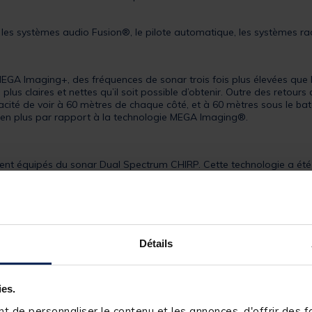
les systèmes audio Fusion®, le pilote automatique, les systèmes ra
GA Imaging+, des fréquences de sonar trois fois plus élevées que le
lus claires et nettes qu’il soit possible d’obtenir. Outre des retour
ité de voir à 60 mètres de chaque côté, et à 60 mètres sous le bate
s en plus par rapport à la technologie MEGA Imaging®.
t équipés du sonar Dual Spectrum CHIRP. Cette technologie a été 
, à atteindre de plus grandes profondeurs. La technologie CHIRP Dua
 affiche clairement les échos des poissons, ou le mode étroit (Narrow
Détails
us impressionnante du marché, vous permettant de visualiser les pois
ie offre des vues vers l’avant, vers le bas et autour de votre bateau
te sonde se monte sur l’arbre de votre moteur électrique Minn Kota o
ode bas, avant et autour de votre bateau avec le support de montage i
ies.
verture, grâce aux détails et à la clarté inégalés de la technolog
 de personnaliser le contenu et les annonces, d'offrir des fo