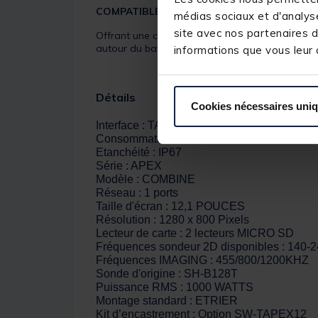
COMPATIBLE MEGA 360 IMAGING
médias sociaux et d'analyse
site avec nos partenaires d
Offrant une clarté trois fois supérieure aux so
autour du bateau. Le MEGA 360 permet d’avoir u
informations que vous leur a
Détails
Cookies nécessaires uni
Interface : TACTILE & CLAVIER
Consommation : 2,4 AMPS
Etanchéité : IP67
Série : APEX
Modèle : COMBINE
Réseau : 1 ports
Taille d'écran : 12,1 POUCES
Résolution : 1280 x 800 Pixels
Lecteur de carte : 2 lecteurs MICRO SD
Fréquences sondeur 2D disponibles : 140
Fréquences IMAGING : 455/800/1200KHZ
Sonde d'origine : SH-B128T
Puissance RMS : 1000 WATTS
Montage standard : ETRIER
Kit d’encastrement : Option SW-TAPEX12