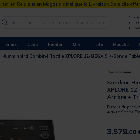
ite* en Relais et en Magasin ainsi que la Livraison Domicile offe
Servic
04 99 
(9h30
Silure
Coup
Feeder
Mer
Truite
Mouche
 Humminbird Combiné Tactile XPLORE 12-MEGA SI+-Sonde Table
Sondeur Hum
XPLORE 12-
Arrière + T°
Détails du prod
+ avec Sonde Tra
3.579,
00 