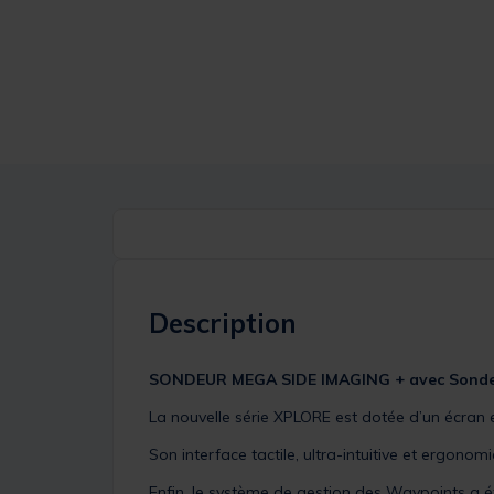
Description
SONDEUR MEGA SIDE IMAGING +
avec
Sond
La nouvelle série XPLORE est dotée d’un écran ext
Son interface tactile, ultra-intuitive et ergono
Enfin, le système de gestion des Waypoints a été