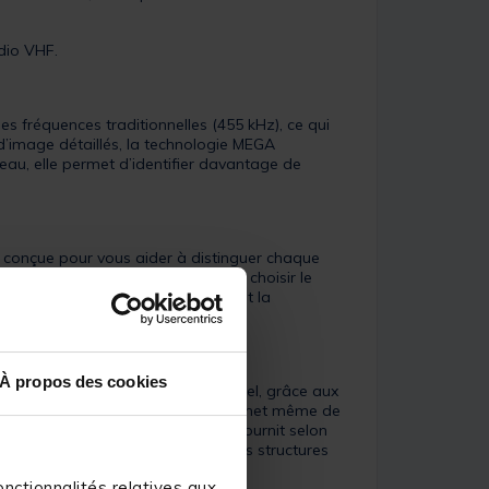
dio VHF.
s fréquences traditionnelles (455 kHz), ce qui
s d’image détaillés, la technologie MEGA
au, elle permet d’identifier davantage de
conçue pour vous aider à distinguer chaque
l Spectrum permet aux pêcheurs de choisir le
 Mode), qui maximise les détails et la
À propos des cookies
sons et les structures en temps réel, grâce aux
 avec une clarté absolue, et vous permet même de
u perche de montage réglable et fournit selon
nclus. Observez les poissons et les structures
ie MEGA Imaging.
nctionnalités relatives aux