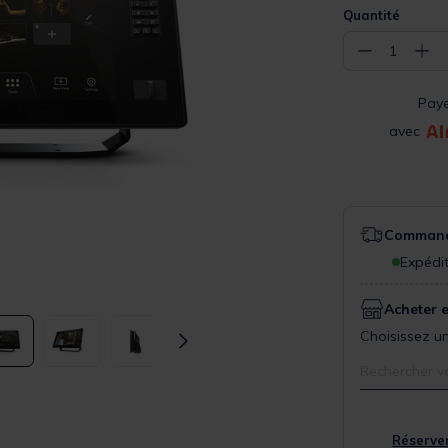
Quantité
−
+
1
Pay
avec
Commande
Expédit
Acheter 
Choisissez un
Rechercher v
Réserver