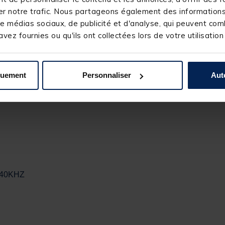
r notre trafic. Nous partageons également des informations s
e médias sociaux, de publicité et d'analyse, qui peuvent comb
ndeurs traditionnels, la sonde MEGA 360 Imaging est la seule à perme
ne image détaillée de tout ce qu’il se passe autour de votre batea
vez fournies ou qu'ils ont collectées lors de votre utilisation
quement
Personnaliser
Aut
-240KHZ