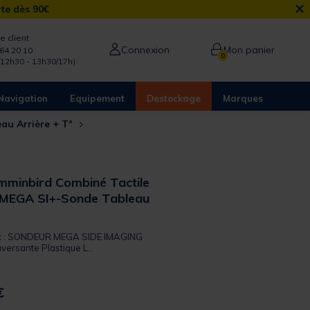
×
rte dès 90€
e client
Connexion
Mon panier
64 20 10
0
/12h30 - 13h30/17h)
Navigation
Equipement
Destockage
Marques
au Arrière + T°
minbird Combiné Tactile
MEGA SI+-Sonde Tableau
uit : SONDEUR MEGA SIDE IMAGING
versante Plastique L...
€