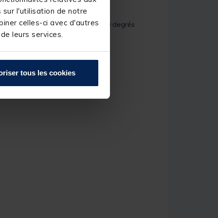
ur l'utilisation de notre
iner celles-ci avec d'autres
ttre une vue haute définition à 360 degrés
u sans bouger.
 de leurs services.
oriser tous les cookies