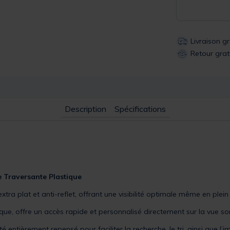
Livraison g
Retour grat
Description
Spécifications
e
Traversante Plastique
ra plat et anti-reflet, offrant une visibilité optimale même en plein s
mique, offre un accès rapide et personnalisé directement sur la vue so
 entièrement repensé pour faciliter la recherche, le tri, ainsi que l’