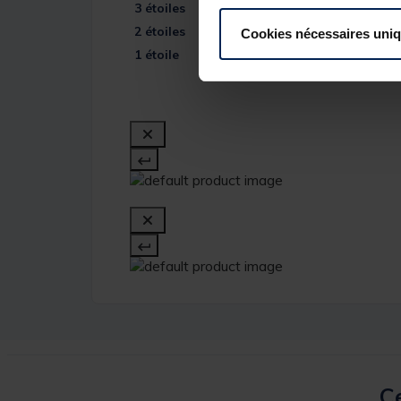
3
étoiles
2
étoiles
Cookies nécessaires uni
1
étoile
Ce