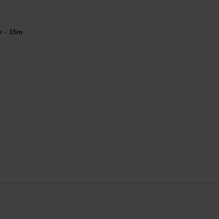
m - 15m
: