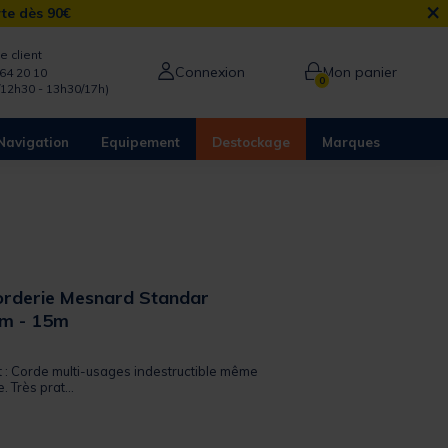
×
rte dès 90€
e client
Connexion
Mon panier
64 20 10
0
/12h30 - 13h30/17h)
Navigation
Equipement
Destockage
Marques
rderie Mesnard Standar
m - 15m
 out of 5 Customer Rating
t : Corde multi-usages indestructible même
 Très prat...
from