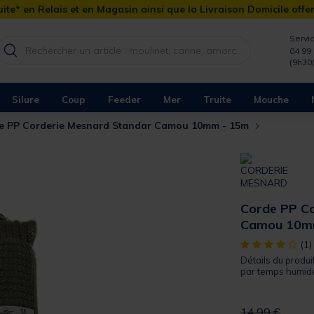
ite* en Relais et en Magasin ainsi que la Livraison Domicile offe
Servic
04 99 
(9h30
Silure
Coup
Feeder
Mer
Truite
Mouche
e PP Corderie Mesnard Standar Camou 10mm - 15m
Corde PP Co
Camou 10m
[object Object]
(1)
Détails du produi
par temps humide.
Price reduced 
to
14,99 €