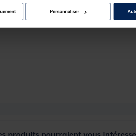
0
0
quement
Personnaliser
Aut
0
s produits pourraient vous intéresse