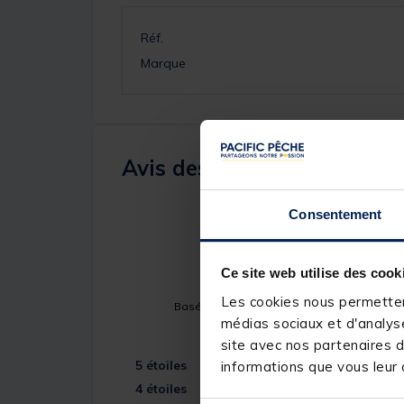
Réf.
Marque
Avis des pêcheurs
4
Consentement
/
5
Ce site web utilise des cook
Les cookies nous permettent
Basé sur
1
avis soumis à un contrôle
médias sociaux et d'analyse
Voir tous les avis sur ce site
site avec nos partenaires d
5
étoiles
informations que vous leur a
4
étoiles