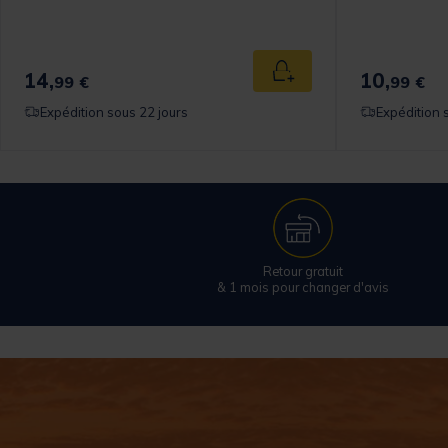
14,
10,
 au panier
Ajouter au panier
99 €
99 €
Expédition sous 22 jours
Expédition 
Retour gratuit
& 1 mois pour changer d'avis