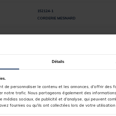
152124-1
CORDERIE MESNARD
4
Détails
/
5
Avis vérifié
Produit conforme à mes attentes
ies.
Avis du
03/05/2023
, suite à une expérience du
15/04/2023
par
A
 de personnaliser le contenu et les annonces, d'offrir des fo
Utile
(0)
Signaler
r notre trafic. Nous partageons également des informations s
e médias sociaux, de publicité et d'analyse, qui peuvent comb
0
vez fournies ou qu'ils ont collectées lors de votre utilisation
1
1