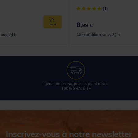
[object Object] out of 5 Cust
(1)
8,
Ajouter au panier
99 €
sous 24 h
Expédition sous 24 h
Livraison en magasin et point relais
100% GRATUITE
Inscrivez-vous à notre newsletter