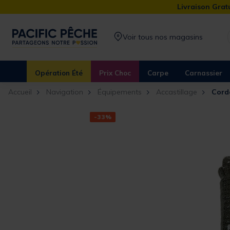
Livraison Gratu
Voir tous nos magasins
Opération Été
Prix Choc
Carpe
Carnassier
Accueil
Navigation
Équipements
Accastillage
Cord
-33%