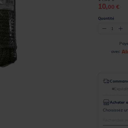
10,
00 €
Quantité
−
+
1
Pay
avec
Commande
Expédit
Acheter 
Choisissez un
Rechercher v