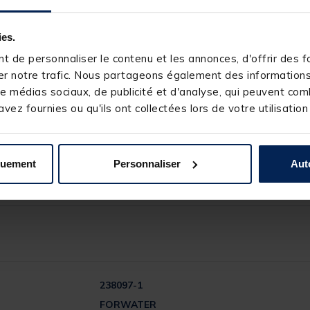
ies.
 de personnaliser le contenu et les annonces, d'offrir des fo
r notre trafic. Nous partageons également des informations s
e médias sociaux, de publicité et d'analyse, qui peuvent comb
vez fournies ou qu'ils ont collectées lors de votre utilisation
quement
Personnaliser
Aut
238097-1
FORWATER