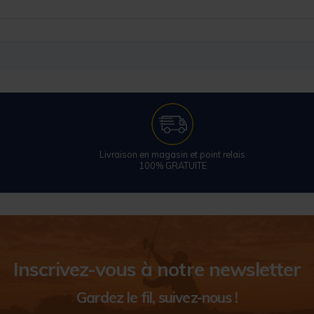
Livraison en magasin et point relais
100% GRATUITE
Inscrivez-vous à notre newsletter
Gardez le fil, suivez-nous !