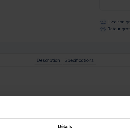
Livraison g
Retour grat
Description
Spécifications
ilité assurée par de la mousse polyéthylène. Housse en tissu lavabl
 les corpulences
Détails