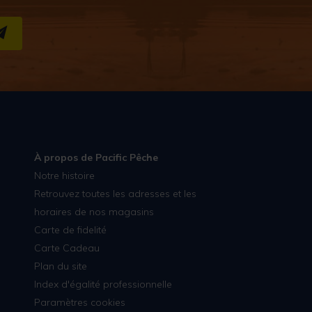
S''INSCRIRE
À propos de Pacific Pêche
Notre histoire
Retrouvez toutes les adresses et les
horaires de nos magasins
Carte de fidelité
Carte Cadeau
Plan du site
Index d'égalité professionnelle
Paramètres cookies