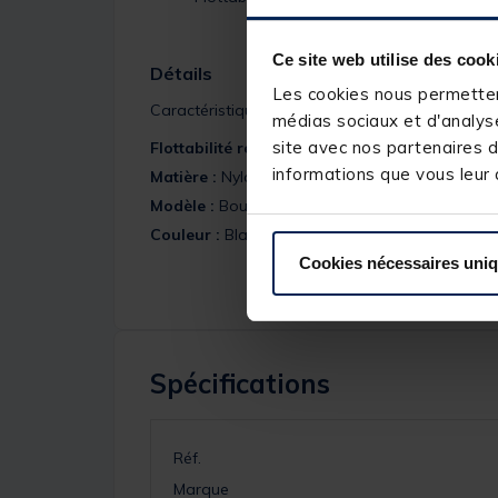
Ce site web utilise des cook
Détails
Les cookies nous permettent
Caractéristiques :
médias sociaux et d'analyse
site avec nos partenaires d
Flottabilité réelle :
145 N
informations que vous leur a
Matière :
Nylon
Modèle :
Bouée F.A.C
Couleur :
Blanc
Cookies nécessaires uni
Spécifications
Réf.
Marque