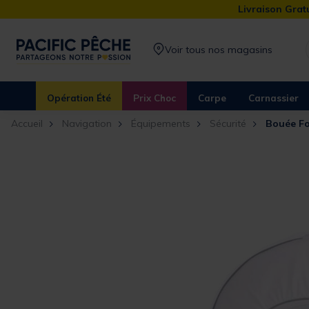
Livraison Gratu
Voir tous nos magasins
Opération Été
Prix Choc
Carpe
Carnassier
Accueil
Navigation
Équipements
Sécurité
Bouée Fo