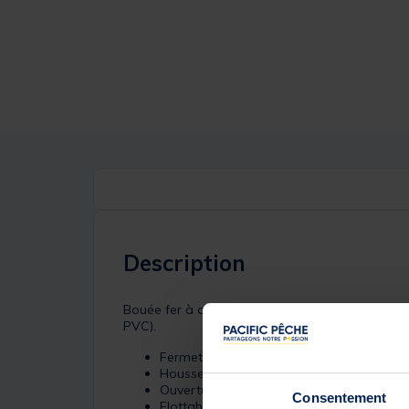
Description
Bouée fer à cheval blanche déhoussable, flottab
PVC).
Fermeture de la housse par zip
Housse amovible en nylon enduit
Ouverture adaptée à pratiquement toutes
Consentement
Flottabilité : 14,5kg