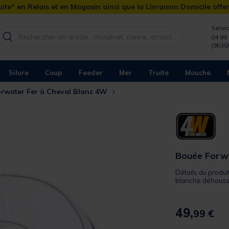
ite* en Relais et en Magasin ainsi que la Livraison Domicile offe
Servic
04 99 
(9h30
Silure
Coup
Feeder
Mer
Truite
Mouche
rwater Fer à Cheval Blanc 4W
Bouée Forwa
Détails du produi
blanche déhoussab
49,
99 €