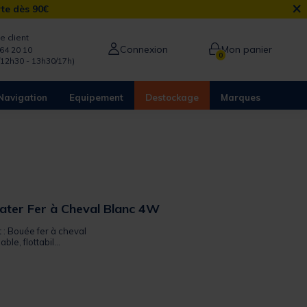
×
rte dès 90€
e client
Connexion
Mon panier
64 20 10
0
/12h30 - 13h30/17h)
Navigation
Equipement
Destockage
Marques
ter Fer à Cheval Blanc 4W
t : Bouée fer à cheval
le, flottabil...