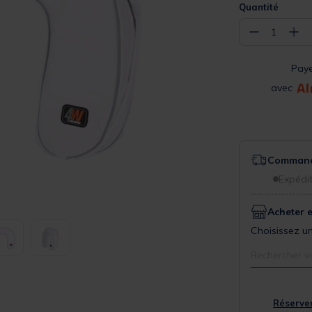
Quantité
−
+
1
Pay
avec
Commande
Expédit
Acheter 
Choisissez un
Rechercher v
Réserver