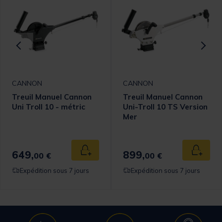
CANNON
CANNON
Treuil Manuel Cannon
Treuil Manuel Cannon
Uni Troll 10 - métric
Uni-Troll 10 TS Version
Mer
649,
899,
 au panier
Ajouter au panier
Ajouter
00 €
00 €
Expédition sous 7 jours
Expédition sous 7 jours