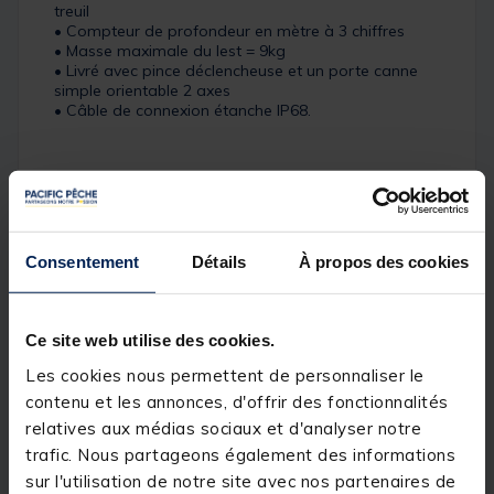
treuil
• Compteur de profondeur en mètre à 3 chiffres
• Masse maximale du lest = 9kg
• Livré avec pince déclencheuse et un porte canne
simple orientable 2 axes
• Câble de connexion étanche IP68.
Crée un champ d'énergie positive dans l'eau, pour
annuler celles créés par le système électrique du
bateau.
Consentement
Détails
À propos des cookies
Remontée rapide du câble de 75 m ou 250 pieds par
minute.
Ce site web utilise des cookies.
Les cookies nous permettent de personnaliser le
Basculez l'interrupteur vers le haut ou vers le bas et
contenu et les annonces, d'offrir des fonctionnalités
votre treuil Magnum remonte automatiquement
relatives aux médias sociaux et d'analyser notre
votre poids, s'arrêtant à la ligne de flottaison.
trafic. Nous partageons également des informations
sur l'utilisation de notre site avec nos partenaires de