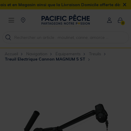
×
 en Magasin ainsi que la Livraison Domicile offerte dès 90€
0
Accueil
Navigation
Équipements
Treuils
Treuil Electrique Cannon MAGNUM 5 ST