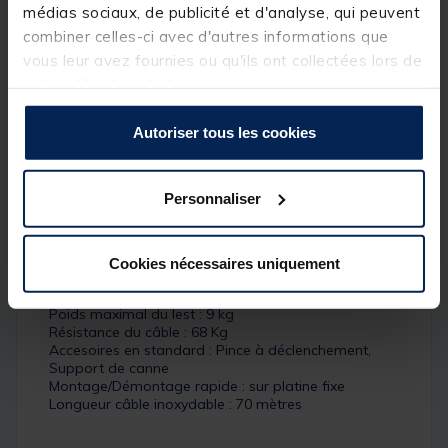
médias sociaux, de publicité et d'analyse, qui peuvent
Lors de la remontée du poids, le treuil va s'arrêter
automatiquement à la ligne de flottaisonpour
combiner celles-ci avec d'autres informations que
éviter le rebond du cable et empêcher le poids de
vous leur avez fournies ou qu'ils ont collectées lors de
toucher l'extrémité de la flèche,
votre utilisation de leurs services.
et également d' empêcher le poid de toucher la
coque du bateau.
Autoriser tous les cookies
Détails
Système PIC : Oui
Personnaliser
Longueur du bras : 61 cm acier Inoxydable
Support de canne : Simple en plastique
Coloris du treuil : Noir
Bras Télescopique : Non
Cookies nécessaires uniquement
Système Cannonlink : Non
Vitesse de remontée : 75 mètres/minute
Poids maximal du lest : 9 kg
Résistance du câble : 68 Kg
Accesoires en standard : Pince à déclenchement,
Support de canne
Montage/Démontage rapide : sur platine fixe
Longueur câble inoxydable : 70 mètres