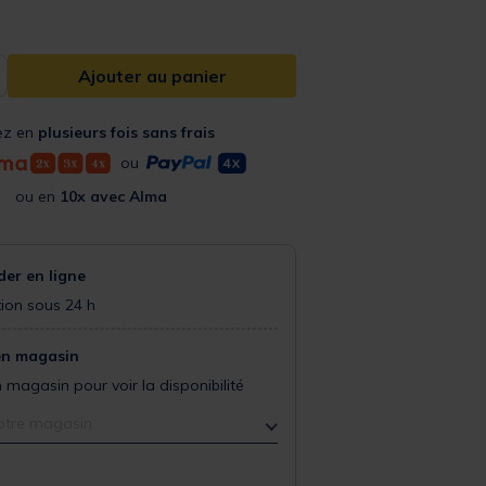
Ajouter au panier
ez en
plusieurs fois sans frais
ou
ou en
10x avec Alma
r en ligne
ion sous 24 h
en magasin
 magasin pour voir la disponibilité
otre magasin