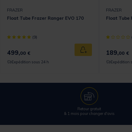
FRAZER
FRAZER
Float Tube Frazer Ranger EVO 170
Float Tube 
[object Object] out of 5 Customer Rating
[object Objec
(9)
499,
189,
 au panier
Ajouter au panier
00 €
00 €
Expédition sous 24 h
Expédition 
Retour gratuit
& 1 mois pour changer d'avis