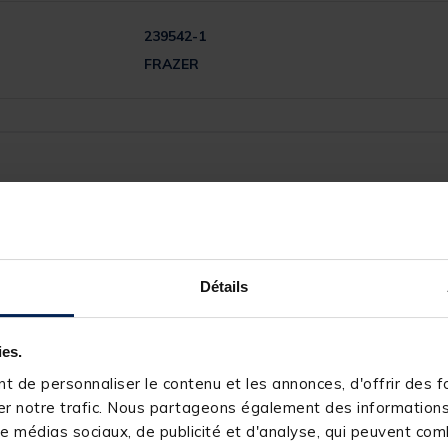
239542-1
FRAZER
3
/
5
Avis vérifié
Compliqué à coller et il y a du jeu mes c très léger
Détails
Avis du
22/11/2025
, suite à une expérience du
21/10/2025
par
N
Utile
(0)
Signaler
ies.
 de personnaliser le contenu et les annonces, d'offrir des fo
0
Réponse de
pacificpeche.com
r notre trafic. Nous partageons également des informations s
Bonjour,

0
e médias sociaux, de publicité et d'analyse, qui peuvent comb