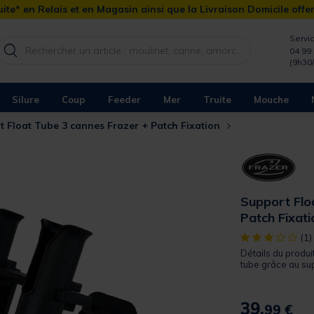
ite* en Relais et en Magasin ainsi que la Livraison Domicile offe
Servic
04 99 
(9h30
Silure
Coup
Feeder
Mer
Truite
Mouche
 Float Tube 3 cannes Frazer + Patch Fixation
Support Flo
Patch Fixati
[object Object]
(1)
Détails du produi
tube grâce au sup
39,
99 €