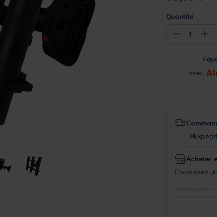
Quantité
−
+
1
Pay
avec
Commande
Expédit
Acheter 
Choisissez un
Rechercher v