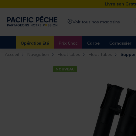
Livraison Gratu
Voir tous nos magasins
Opération Été
Prix Choc
Carpe
Carnassier
Accueil
Navigation
Float tubes
Float Tubes
Support
NOUVEAU