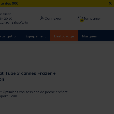
×
rte dès 90€
e client
Connexion
Mon panier
64 20 10
0
/12h30 - 13h30/17h)
Navigation
Equipement
Destockage
Marques
at Tube 3 cannes Frazer +
on
 out of 5 Customer Rating
t : Optimisez vos sessions de pêche en float
port 3 can...