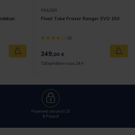
FRAZER
Bakkan
Float Tube Frazer Ranger EVO 150
omer Rating
[object Object] out of 5 Customer Rating
(5)
349,
Ajouter au panier
Ajouter
00 €
Expédition sous 24 h
Paiement sécurisé CB
& Paypal