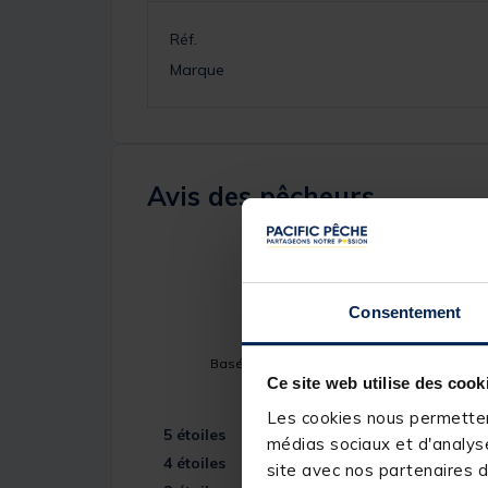
Réf.
Marque
Avis des pêcheurs
3
/
5
Consentement
Basé sur
1
avis soumis à un contrôle
Ce site web utilise des cook
Voir tous les avis sur ce site
Les cookies nous permettent
5
étoiles
médias sociaux et d'analyse
4
étoiles
site avec nos partenaires d