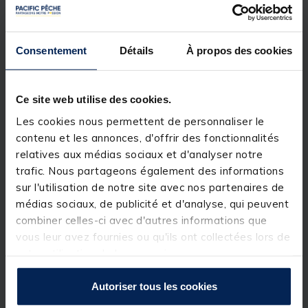
Moteur Electrique Frazer 40 LBS
Consentement
Détails
À propos des cookies
[object Object] out of 5 Customer Rating
(11)
Réference produit : 129581-1
Ce site web utilise des cookies.
Quantité: 1
Les cookies nous permettent de personnaliser le
contenu et les annonces, d'offrir des fonctionnalités
relatives aux médias sociaux et d'analyser notre
Description
trafic. Nous partageons également des informations
sur l'utilisation de notre site avec nos partenaires de
Performance et confort d’utilisation sont les
médias sociaux, de publicité et d'analyse, qui peuvent
principaux atouts de ce
moteur électrique
FRAZER
qui répondra aux besoins des
combiner celles-ci avec d'autres informations que
pêcheurs les plus exigeants. Les moteurs
vous leur avez fournies ou qu'ils ont collectées lors de
électriques Frazer sont construits à partir de
votre utilisation de leurs services.
matériaux composites robustes pour une
excellente longévité. Les dernières innovations
techniques qu’ils intègrent assurent une
Autoriser tous les cookies
puissance sans faille et une très grande facilité
d’usage. Cette nouvelle gamme de moteurs