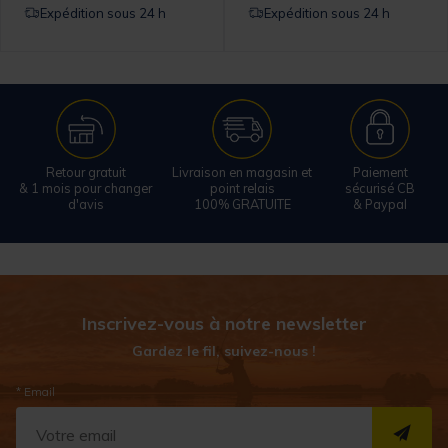
Expédition sous 24 h
Expédition sous 24 h
Retour gratuit
Livraison en magasin et
Paiement
& 1 mois pour changer
point relais
sécurisé CB
d'avis
100% GRATUITE
& Paypal
Inscrivez-vous à notre newsletter
Gardez le fil, suivez-nous !
* Email