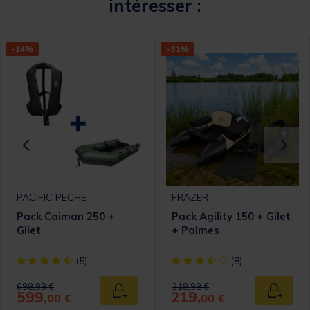
intéresser :
-14%
-31%
PACIFIC PECHE
FRAZER
Pack Caiman 250 +
Pack Agility 150 + Gilet
Gilet
+ Palmes
omer Rating
[object Object] out of 5 Customer Rating
[object Object] out of 5 Cust
(5)
(8)
Price reduced from
to
Price reduced from
to
698,99 €
318,98 €
599,
219,
 au panier
Ajouter au panier
Ajouter
00 €
00 €