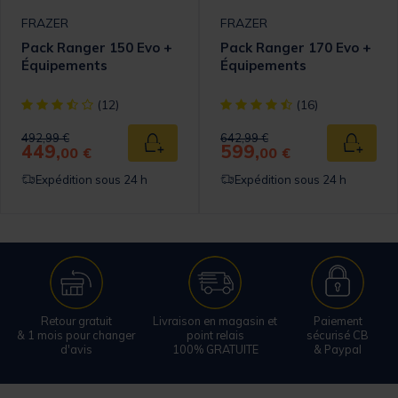
FRAZER
FRAZER
Pack Ranger 150 Evo +
Pack Ranger 170 Evo +
Équipements
Équipements
omer Rating
[object Object] out of 5 Customer Rating
[object Object] out of 5 Cust
(12)
(16)
Price reduced from
to
Price reduced from
to
492,99 €
642,99 €
449,
599,
 au panier
Ajouter au panier
Ajouter
00 €
00 €
Expédition sous 24 h
Expédition sous 24 h
Retour gratuit
Livraison en magasin et
Paiement
& 1 mois pour changer
point relais
sécurisé CB
d'avis
100% GRATUITE
& Paypal