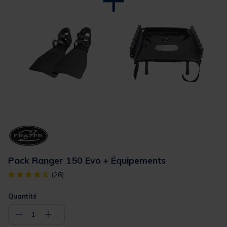
Pack Ranger 150 Evo + Équipements
[object Object] out of 5 Customer Rating
(26)
Quantité
−
+
1