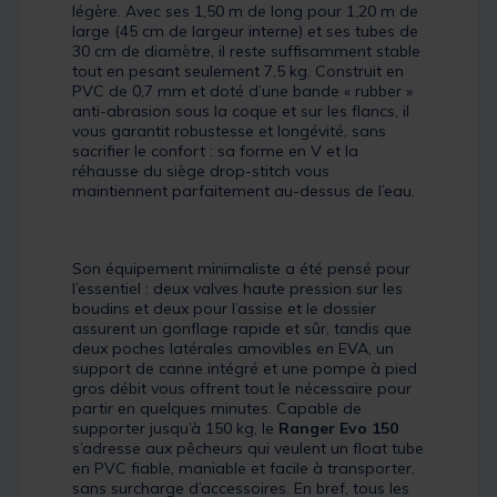
légère. Avec ses 1,50 m de long pour 1,20 m de
large (45 cm de largeur interne) et ses tubes de
30 cm de diamètre, il reste suffisamment stable
tout en pesant seulement 7,5 kg. Construit en
PVC de 0,7 mm et doté d’une bande « rubber »
anti-abrasion sous la coque et sur les flancs, il
vous garantit robustesse et longévité, sans
sacrifier le confort : sa forme en V et la
réhausse du siège drop-stitch vous
maintiennent parfaitement au-dessus de l’eau.
Son équipement minimaliste a été pensé pour
l’essentiel : deux valves haute pression sur les
boudins et deux pour l’assise et le dossier
assurent un gonflage rapide et sûr, tandis que
deux poches latérales amovibles en EVA, un
support de canne intégré et une pompe à pied
gros débit vous offrent tout le nécessaire pour
partir en quelques minutes. Capable de
supporter jusqu’à 150 kg, le
Ranger Evo 150
s’adresse aux pêcheurs qui veulent un float tube
en PVC fiable, maniable et facile à transporter,
sans surcharge d’accessoires. En bref, tous les