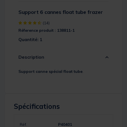
Support 6 cannes float tube frazer
[object Object] out of 5 Customer Rating
(14)
Réference produit : 138811-1
Quantité: 1
Description
Support canne spécial float tube
.
Spécifications
Réf.
P40401