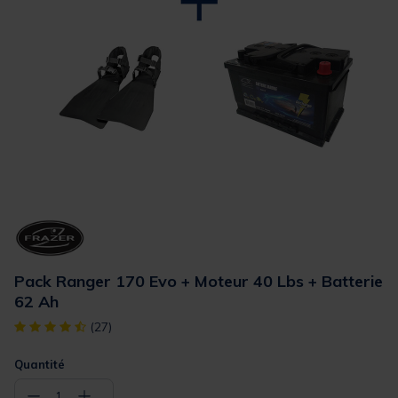
Pack Ranger 170 Evo + Moteur 40 Lbs + Batterie
62 Ah
[object Object] out of 5 Customer Rating
(27)
Quantité
−
+
1