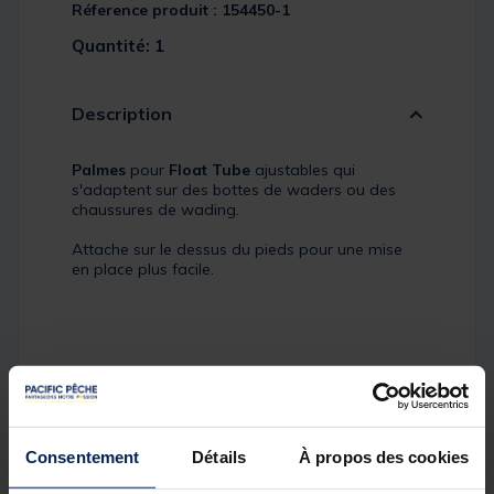
Réference produit : 154450-1
Quantité: 1
Description
Palmes
pour
Float Tube
ajustables qui
s'adaptent sur des bottes de waders ou des
chaussures de wading.
Attache sur le dessus du pieds pour une mise
en place plus facile.
Consentement
Détails
À propos des cookies