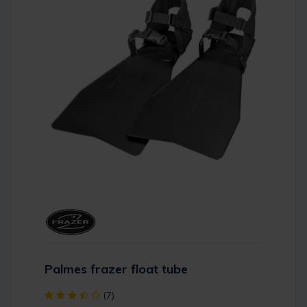
Palmes frazer float tube
[object Object] out of 5 Customer Rating
(7)