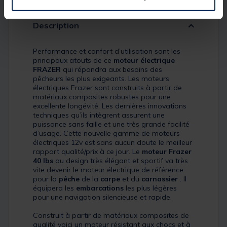
Description
Performance et confort d’utilisation sont les
principaux atouts de ce
moteur électrique
FRAZER
qui répondra aux besoins des
pêcheurs les plus exigeants. Les moteurs
électriques Frazer sont construits à partir de
matériaux composites robustes pour une
excellente longévité. Les dernières innovations
techniques qu’ils intègrent assurent une
puissance sans faille et une très grande facilité
d’usage. Cette nouvelle gamme de moteurs
électriques 12v est sans aucun doute le meilleur
rapport qualité/prix à ce jour. Le
moteur Frazer
40 lbs
au design très élégant et sportif va très
vite devenir le moteur électrique de référence
pour la
pêche
de la
carpe
et du
carnassier
. Il
équipera les
embarcations
les plus légères
pour une navigation silencieuse et rapide.
Construit à partir de matériaux composites de
qualité voici un moteur résistant aux chocs et à