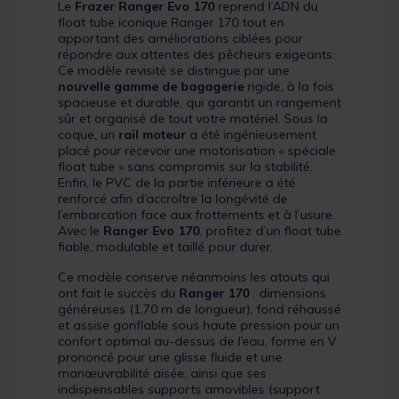
Le
Frazer Ranger Evo 170
reprend l’ADN du
float tube iconique Ranger 170 tout en
apportant des améliorations ciblées pour
répondre aux attentes des pêcheurs exigeants.
Ce modèle revisité se distingue par une
nouvelle gamme de bagagerie
rigide, à la fois
spacieuse et durable, qui garantit un rangement
sûr et organisé de tout votre matériel. Sous la
coque, un
rail moteur
a été ingénieusement
placé pour recevoir une motorisation « spéciale
float tube » sans compromis sur la stabilité.
Enfin, le PVC de la partie inférieure a été
renforcé afin d’accroître la longévité de
l’embarcation face aux frottements et à l’usure.
Avec le
Ranger Evo 170
, profitez d’un float tube
fiable, modulable et taillé pour durer.
Ce modèle conserve néanmoins les atouts qui
ont fait le succès du
Ranger 170
: dimensions
généreuses (1,70 m de longueur), fond réhaussé
et assise gonflable sous haute pression pour un
confort optimal au-dessus de l’eau, forme en V
prononcé pour une glisse fluide et une
manœuvrabilité aisée, ainsi que ses
indispensables supports amovibles (support