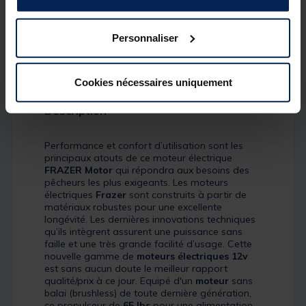
65 LBS
[object Object] out of 5 Customer Rating
(7)
Personnaliser
Réference produit : 135960-1
Quantité: 1
Cookies nécessaires uniquement
Description
Performance et confort d’utilisation sont les
principaux atouts de ce moteur électrique
FRAZER Motor
qui répondra aux besoins des
pêcheurs les plus exigeants. Les moteurs
électriques
Frazer
sont construits à partir de
matériaux robustes pour une excellente
longévité. Les dernières innovations techniques
qu’ils intègrent assurent une puissance sans
faille et une très grande facilité d’usage. Cette
nouvelle gamme de
moteurs électriques 12v
est sans aucun doute le meilleur rapport
qualité/prix à ce jour. Equipé d'un
moteur
sans
balai (brushless) de toute dernière génération,
ce propulseur de
65 lbs
pour une alimentation