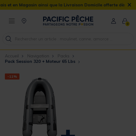
×
n Magasin ainsi que la Livraison Domicile offerte dès 90€
0
Accueil
Navigation
Packs
Pack Session 320 + Moteur 65 Lbs
-11%