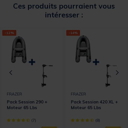
Ces produits pourraient vous
intéresser :
-12%
-14%
FRAZER
FRAZER
Pack Session 290 +
Pack Session 420 XL +
Moteur 65 Lbs
Moteur 65 Lbs
omer Rating
[object Object] out of 5 Customer Rating
[object Object] out of 5 Cust
(7)
(8)