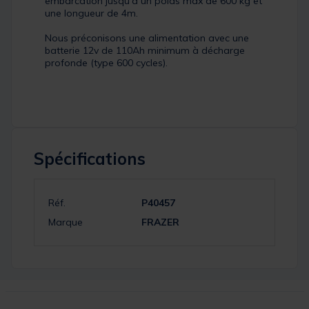
embarcation jusqu'à un poids max de 600 kg et
une longueur de 4m.
Nous préconisons une alimentation avec une
batterie 12v de 110Ah minimum à décharge
profonde (type 600 cycles).
Spécifications
Réf.
P40457
Marque
FRAZER