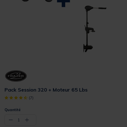
Pack Session 320 + Moteur 65 Lbs
[object Object] out of 5 Customer Rating
(7)
Quantité
−
+
1