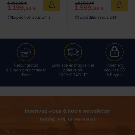
Price reduced from
to
Price reduced from
to
1.368,00 €
1.868,00 €
1.199,
1.599,
 au panier
Ajouter au panier
Ajouter
00 €
00 €
Expédition sous 24 h
Expédition sous 24 h
Retour gratuit
Livraison en magasin et
Paiement
& 1 mois pour changer
point relais
sécurisé CB
d'avis
100% GRATUITE
& Paypal
Inscrivez-vous à notre newsletter
Gardez le fil, suivez-nous !
* Email