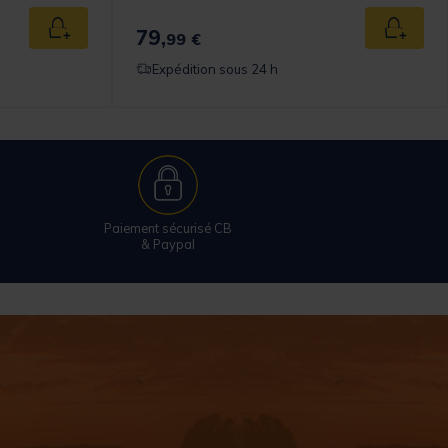
79,
Ajouter au panier
Ajouter
99 €
Expédition sous 24 h
Paiement sécurisé CB
& Paypal