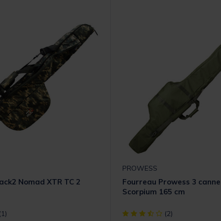
PROWESS
ack2 Nomad XTR TC 2
Fourreau Prowess 3 cannes
Scorpium 165 cm
t] out of 5 Customer Rating
[object Object] out of 5 Cust
(1)
(2)