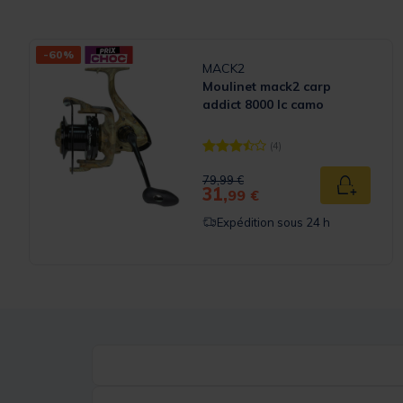
-60%
MACK2
Moulinet mack2 carp
addict 8000 lc camo
(4)
[object Object] out of 5 Customer
Price reduced from
to
79,99 €
31,
Ajouter a
99 €
Expédition sous 24 h