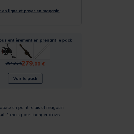
 en ligne et payer en magasin
ous entièrement en prenant le pack
279,
Price reduced from
to
00 €
394,93 €
Voir le pack
ratuite en point relais et magasin
uit, 1 mois pour changer d’avis