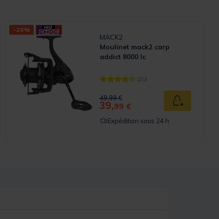
-20%
MACK2
Moulinet mack2 carp
addict 8000 lc
(20)
Rating
[object Object] out of 5 Customer Ra
Price reduced from
to
49,99 €
39,
 panier
Ajouter au p
99 €
Expédition sous 24 h