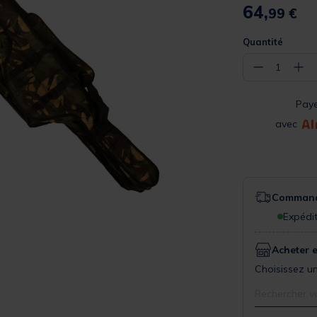
64,
99 €
Quantité
−
+
1
Pay
avec
Commande
Expédit
Acheter 
Choisissez un
Rechercher v