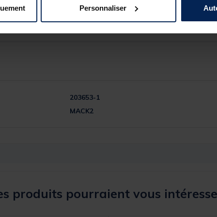
quement
Personnaliser
Aut
203653-1
MACK2
s produits pourraient vous intéresse