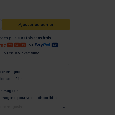
Ajouter au panier
ez en
plusieurs fois sans frais
ou
ou en
10x avec Alma
r en ligne
ion sous 24 h
en magasin
 magasin pour voir la disponibilité
otre magasin