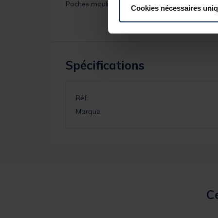
Poches moulinets large
Cookies nécessaires uni
Spécifications
Réf.
Marque
Ce