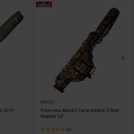
MACK2
 10 ft
Fourreau Mack2 Carp Addict 3 Rod
Holdall 12'
omer Rating
[object Object] out of 5 Customer Rating
(4)