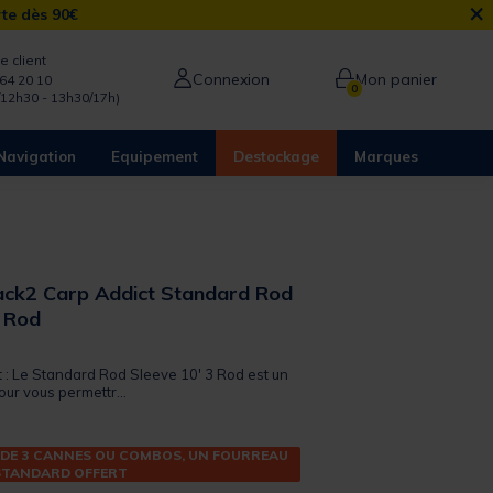
×
rte dès 90€
e client
Connexion
Mon panier
64 20 10
0
/12h30 - 13h30/17h)
Navigation
Equipement
Destockage
Marques
ck2 Carp Addict Standard Rod
3 Rod
 out of 5 Customer Rating
t : Le Standard Rod Sleeve 10' 3 Rod est un
ur vous permettr...
 DE 3 CANNES OU COMBOS, UN FOURREAU
STANDARD OFFERT