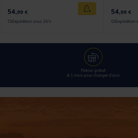
54,
54,
 au panier
Ajouter au panier
99 €
99 €
Expédition sous 24 h
Expédition 
Retour gratuit
& 1 mois pour changer d'avis