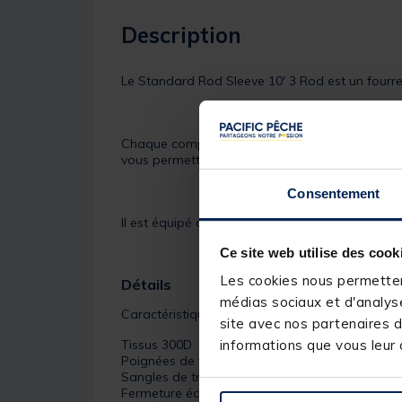
Description
Le Standard Rod Sleeve 10' 3 Rod est un four
Chaque compartiment dispose de scratch pour bi
vous permettre de mettre une épuisette.
Consentement
Il est équipé de poignées et d'un sangle de tra
Ce site web utilise des cook
Les cookies nous permettent
Détails
médias sociaux et d'analyse
Caractéristiques:
site avec nos partenaires d
Tissus 300D
informations que vous leur a
Poignées de transport
Sangles de transport
Fermeture éclair renforcées