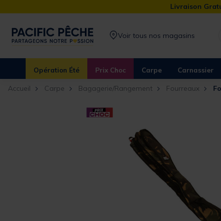
Livraison Gratu
Voir tous nos magasins
Opération Été
Prix Choc
Carpe
Carnassier
Accueil
Carpe
Bagagerie/Rangement
Fourreaux
Fo