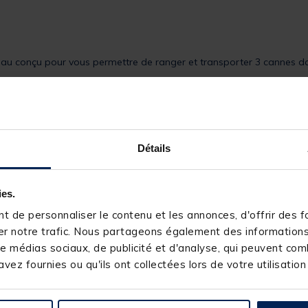
reau conçu pour vous permettre de ranger et transporter 3 cannes
en stabiliser la canne à l'intérieur, et sur le coté du fourreau vo
Détails
nsport.
ies.
 de personnaliser le contenu et les annonces, d'offrir des fo
r notre trafic. Nous partageons également des informations s
e médias sociaux, de publicité et d'analyse, qui peuvent comb
vez fournies ou qu'ils ont collectées lors de votre utilisation