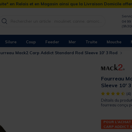
ite* en Relais et en Magasin ainsi que la Livraison Domicile offe
Servic
04 99 
(9h30
Silure
Coup
Feeder
Mer
Truite
Mouche
urreau Mack2 Carp Addict Standard Rod Sleeve 10' 3 Rod
Fourreau Ma
Sleeve 10' 
[object Object]
(4)
Détails du produi
fourreau conçu po
POUR L'ACHAT
CARP ADDICT 