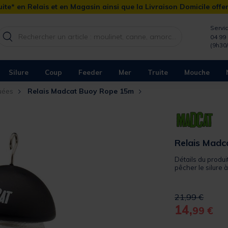
ite* en Relais et en Magasin ainsi que la Livraison Domicile offe
Servic
04 99 
(9h30
Silure
Coup
Feeder
Mer
Truite
Mouche
uées
Relais Madcat Buoy Rope 15m
Relais Mad
Détails du produi
pêcher le silure à
Price reduced 
to
21,99 €
14,
99 €