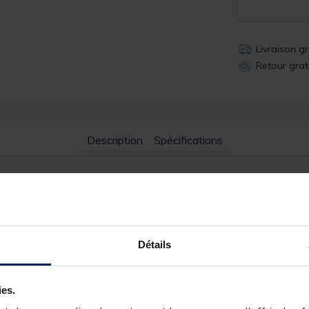
Livraison g
Retour grat
Description
Spécifications
ure à la bouée.
Détails
-le sur votre lestage et déposez le poids à l'endroit désiré.
ies.
tomatiquement jusqu'à ce que votre lest touche le fond.