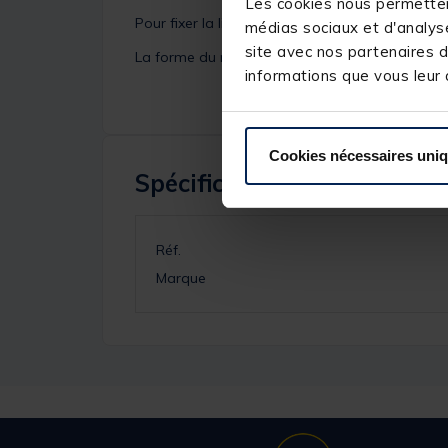
Les cookies nous permettent
Pour fixer la ligne, guidez la dans la fente et enr
médias sociaux et d'analyse
site avec nos partenaires d
La forme du relais bouée Madcat vous permett
informations que vous leur a
Cookies nécessaires uni
Spécifications
Réf.
Marque