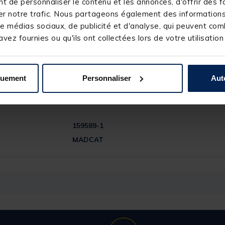
 de personnaliser le contenu et les annonces, d'offrir des fo
oulez la plusieurs fois autour de l'oeillet.
r notre trafic. Nous partageons également des informations s
e médias sociaux, de publicité et d'analyse, qui peuvent comb
ra également un stockage optimal de la corde.
vez fournies ou qu'ils ont collectées lors de votre utilisation
quement
Personnaliser
Aut
159589-1
MADCAT