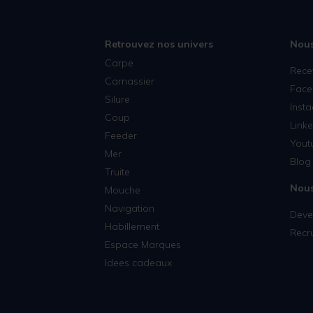
Retrouvez nos univers
Nous
Carpe
Rece
Carnassier
Face
Silure
Inst
Coup
Linke
Feeder
Yout
Mer
Blog 
Truite
Nous
Mouche
Navigation
Deven
Habillement
Recr
Espace Marques
Idees cadeaux