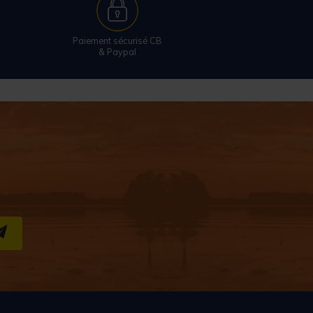
Paiement sécurisé CB
& Paypal
S''INSCRIRE