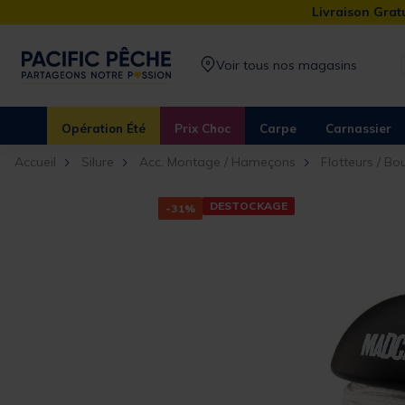
Livraison Gratu
Voir tous nos magasins
Opération Été
Prix Choc
Carpe
Carnassier
Accueil
Silure
Acc. Montage / Hameçons
Flotteurs / Bo
DESTOCKAGE
-31%