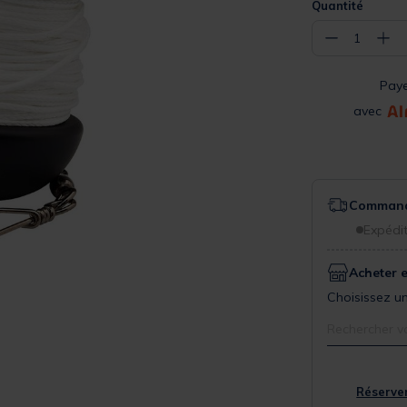
Quantité
−
+
1
Pay
avec
Commande
Expédit
Acheter 
Choisissez un
Rechercher v
Réserver