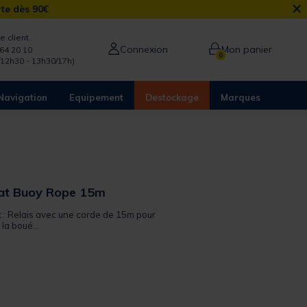
×
rte dès 90€
e client
Connexion
Mon panier
64 20 10
0
/12h30 - 13h30/17h)
Navigation
Equipement
Destockage
Marques
cat Buoy Rope 15m
t : Relais avec une corde de 15m pour
 la boué...
from