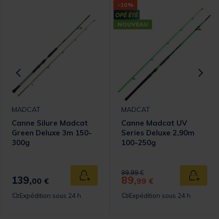
-10%
NOUVEAU
MADCAT
MADCAT
Canne Silure Madcat
Canne Madcat UV
Green Deluxe 3m 150-
Series Deluxe 2,90m
300g
100-250g
Price reduced from
to
99,99 €
139,
89,
 au panier
Ajouter au panier
Ajouter
00 €
99 €
Expédition sous 24 h
Expédition sous 24 h