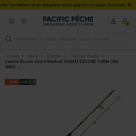
×
t en Magasin ainsi que la Livraison Domicile offerte dès 90€
0
Accueil
Silure
Cannes
Cannes Bouée
Canne Bouée silure Madcat GREEN DELUXE 3.45M 150-
300G
-10%