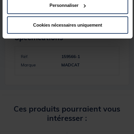
Encombrement : 177cm
Personnaliser
Cookies nécessaires uniquement
Spécifications
Réf.
159566-1
Marque
MADCAT
Ces produits pourraient vous
intéresser :