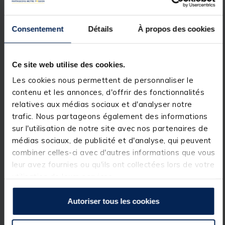
des subfloats et son design long et puissant permet
de dompter des silures de toutes tailles. La version
new-look dispose également d’une poignée de
Consentement
Détails
À propos des cookies
combat en EVA recouverte d’un tube rétractable
antidérapant, ce qui lui confère un toucher agréable
et facilite son nettoyage. Le talon est de grande
taille, ce qui permet dela caler plus efficacement
Ce site web utilise des cookies.
contre soi lors d’un combat acharné avec un
poisson. Ces cannes rendent vraiment justice à leur
Les cookies nous permettent de personnaliser le
nom : elles sont luxueuses dans tous les sens du
contenu et les annonces, d'offrir des fonctionnalités
terme. Equipées d’anneaux SeaGuide.
relatives aux médias sociaux et d'analyser notre
Caractéristiques :
trafic. Nous partageons également des informations
• Nouvelle cosmétique plus élégante
sur l'utilisation de notre site avec nos partenaires de
• Blank sensible mais puissant
médias sociaux, de publicité et d'analyse, qui peuvent
• Anneaux SeaGuide
• Poignée de combat EVA avec tube rétractable
combiner celles-ci avec d'autres informations que vous
antidérapant
leur avez fournies ou qu'ils ont collectées lors de votre
• Pommeau king size pour plus de confort
utilisation de leurs services.
Détails
Autoriser tous les cookies
Longueur : 3.45m
Poids : 618g
Puissance : 150-300g