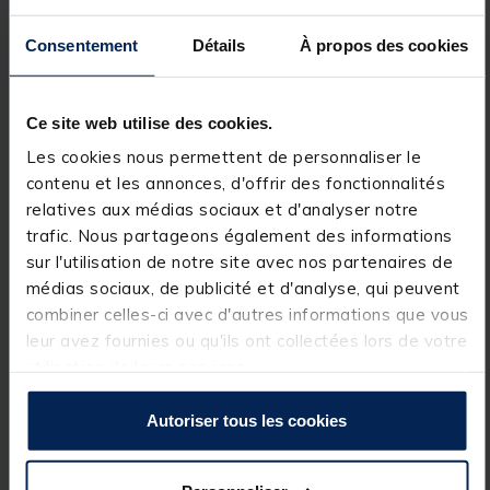
notamment parce que les anneaux SeaGuide n’ont
pas d’intérieur en céramique qui pourrait se briser en
Consentement
Détails
À propos des cookies
cas de pression extrême. Ces cannes incroyablement
puissantes sont idéales pour les pêcheurs qui
changent souvent de spot et conviennent à la pêche
à longue distance, par exemple avec des bouées.
Ce site web utilise des cookies.
Lorsque vos sorties de pêche sont difficiles, vous
avez besoin d’une canne capable de résister à
Les cookies nous permettent de personnaliser le
toutes les épreuves : la voici. Pourvue d’un porte-
contenu et les annonces, d'offrir des fonctionnalités
moulinet original Fuji DPS en taille 20.
relatives aux médias sociaux et d'analyser notre
trafic. Nous partageons également des informations
sur l'utilisation de notre site avec nos partenaires de
Caractéristiques :
médias sociaux, de publicité et d'analyse, qui peuvent
• Nouvelle cosmétique élégante
combiner celles-ci avec d'autres informations que vous
leur avez fournies ou qu'ils ont collectées lors de votre
• Conçue pour plus de puissance au combat
utilisation de leurs services.
• Parfaite pour la pêche à longue distance
Autoriser tous les cookies
• Anneaux SeaGuide
• Porte-moulinet original Fuji DPS