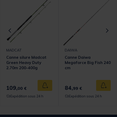
MADCAT
DAIWA
Canne silure Madcat
Canne Daiwa
Green Heavy Duty
Megaforce Big Fish 240
2.70m 200-400g
cm
109,
84,
 au panier
Ajouter au panier
Ajouter
00 €
99 €
Expédition sous 24 h
Expédition sous 24 h