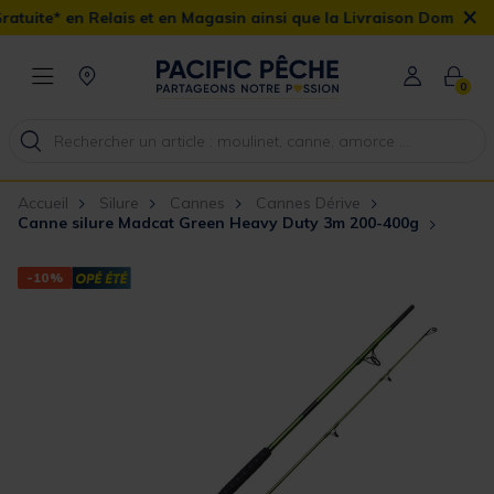
×
ais et en Magasin ainsi que la Livraison Domicile offerte dès 90€
0
Accueil
Silure
Cannes
Cannes Dérive
Canne silure Madcat Green Heavy Duty 3m 200-400g
-10%