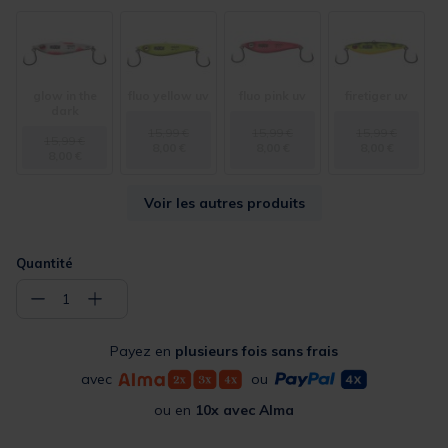
glow in the
fluo yellow uv
fluo pink uv
firetiger uv
dark
15,99 €
15,99 €
15,99 €
15,99 €
8,00 €
8,00 €
8,00 €
8,00 €
Voir les autres produits
Quantité
−
+
1
Payez en
plusieurs fois sans frais
avec
ou
ou en
10x avec Alma