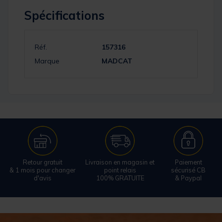
Spécifications
Réf.
157316
Marque
MADCAT
Retour gratuit
Livraison en magasin et
Paiement
& 1 mois pour changer
point relais
sécurisé CB
d'avis
100% GRATUITE
& Paypal