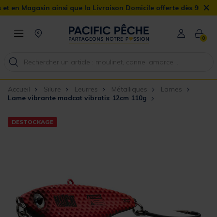
×
n Magasin ainsi que la Livraison Domicile offerte dès 90€
0
Accueil
Silure
Leurres
Métalliques
Lames
Lame vibrante madcat vibratix 12cm 110g
DESTOCKAGE