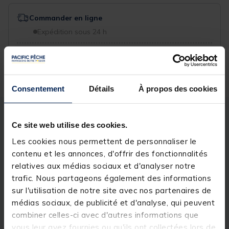
Commander en ligne
Expédition sous 24 h
Sélectionner les détails du produit pour connaître leur
disponibilité en magasin
Consentement
Détails
À propos des cookies
Description
Spécifications
Ce site web utilise des cookies.
Les cookies nous permettent de personnaliser le
Description & détails
contenu et les annonces, d'offrir des fonctionnalités
relatives aux médias sociaux et d'analyser notre
Description
trafic. Nous partageons également des informations
sur l'utilisation de notre site avec nos partenaires de
La
vibratix 12cm 110g
est une
lame vibrante
avec
médias sociaux, de publicité et d'analyse, qui peuvent
une surface étroite qui offre une action erratique lors
combiner celles-ci avec d'autres informations que
de la descente. Équipée avec
deux hameçons
simples en 10/0
. Structure alvéolaire avec un
vous leur avez fournies ou qu'ils ont collectées lors de