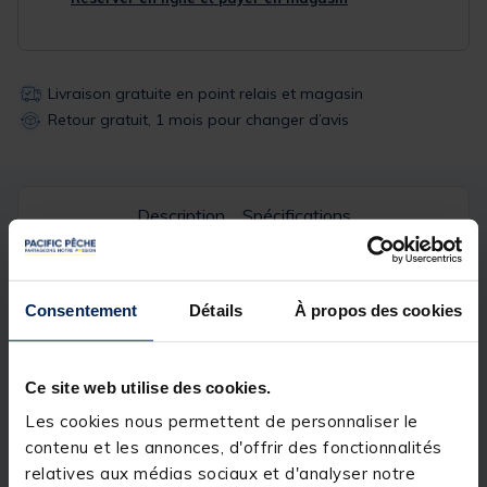
Livraison gratuite en point relais et magasin
Retour gratuit, 1 mois pour changer d’avis
Description
Spécifications
Description & détails
Consentement
Détails
À propos des cookies
Description
Le sac à appâts de la gamme
MAGIRUS TRUITE
de
Ce site web utilise des cookies.
Garbolino, a été conçu dans le but de transporter
des esches dans les meilleures conditions possibles.
Les cookies nous permettent de personnaliser le
Cet article se porte autour du coup et se verrouille
contenu et les annonces, d'offrir des fonctionnalités
autour de la taille en utilisant une sangle
relatives aux médias sociaux et d'analyser notre
abdominale. La bandoulière, ainsi que la sangle