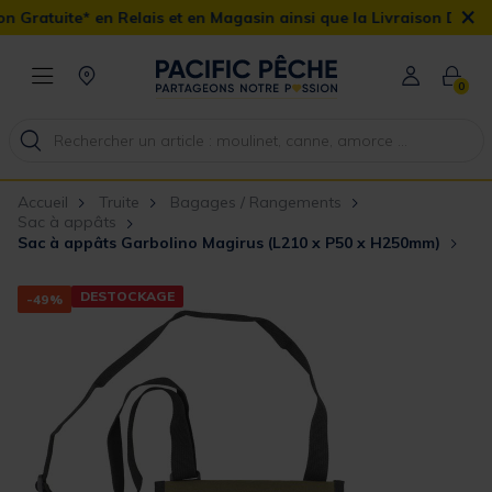
×
n Relais et en Magasin ainsi que la Livraison Domicile offerte dès
0
Accueil
Truite
Bagages / Rangements
Sac à appâts
Sac à appâts Garbolino Magirus (L210 x P50 x H250mm)
DESTOCKAGE
-49%