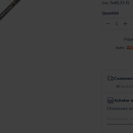
(ou 3x46,33 €)
Quantité
−
+
1
Pay
avec
Commande
Expédit
Acheter 
Choisissez un
Rechercher v