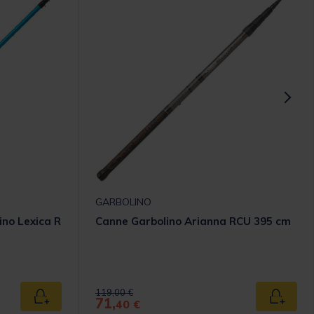
GARBOLINO
ino Lexica R
Canne Garbolino Arianna RCU 395 cm
Price reduced from
to
119,00 €
71,
Ajouter au panier
Ajouter
40 €