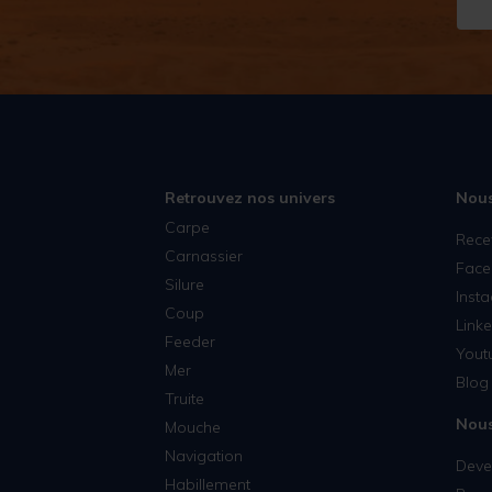
Retrouvez nos univers
Nous
Carpe
Rece
Carnassier
Face
Silure
Inst
Coup
Linke
Feeder
Yout
Mer
Blog 
Truite
Nous
Mouche
Navigation
Deven
Habillement