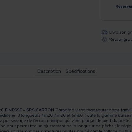
Réserver
Livraison g
Retour grat
Description
Spécifications
RC FINESSE – SRS CARBON
Garbolino vient chapeauter notre famill
écline en 3 longueurs 4m20, 4m90 et 5m60. Toute la gamme utilise no
z par vissage de l’écrou principal qui vient plaquer le pied du porte
ino pour permettre un ajustement de la longueur de pêche ; le réglag
égers utilisés ont des armatures hautes pour éviter le collage du fil