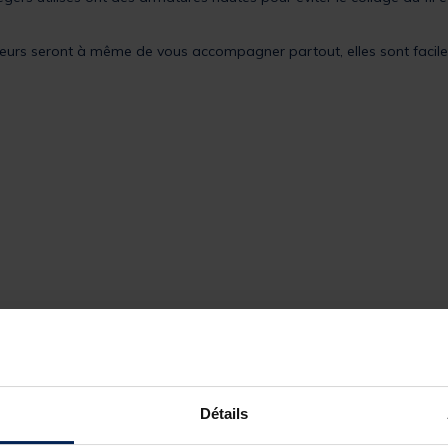
ueurs seront à même de vous accompagner partout, elles sont facile
x de pointe céramique
Détails