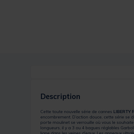
Description
Cette toute nouvelle série de cannes
LIBERTY 
encombrement. D’action douce, cette série se d
porte moulinet se verrouille où vous le souhaite
longueurs, il y a 3 ou 4 bagues réglables Garbol
ligne dans les veines d’eaux. Les anneaux ultral