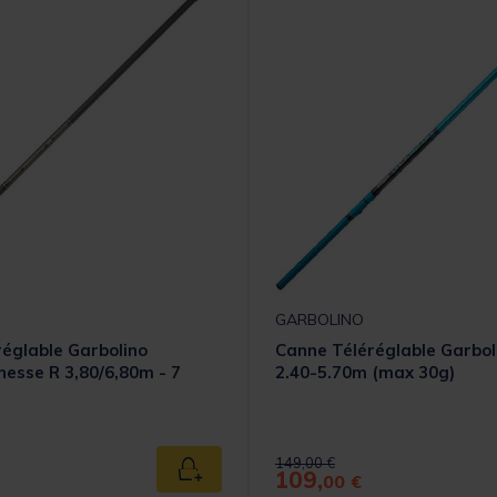
GARBOLINO
églable Garbolino
Canne Téléréglable Garbol
inesse R 3,80/6,80m - 7
2.40-5.70m (max 30g)
 from
Price reduced from
to
149,00 €
109,
Ajouter au panier
00 €