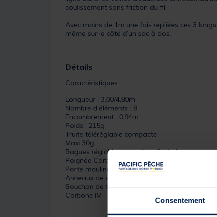
coulissement sans friction du fil.
Avec moins de 1m une fois repliées ces 3 long
même sur le côté d’un sac à dos.
Détails
Caractéristiques :
Longueur : 3,00/4,80m
Nombre d'éléments : 8
Encombrement : 0,94m
Poids : 215g
Truite téléréglable compacte
Maxi 30g
Bagues réglables exclusives Garbolino
Poignée Carbone
Porte moulinet coulissant réglable Garbolino
Anneaux de corps G-LIGHT Ultraléger – Anneau
Bouchon de talon à vis métal
Carbone IM
Consentement