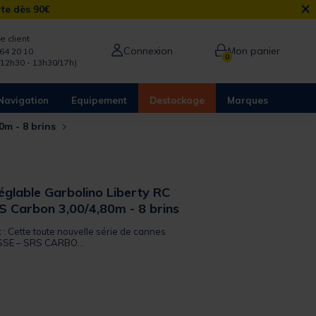
×
rte dès 90€
e client
Connexion
Mon panier
64 20 10
0
/12h30 - 13h30/17h)
Navigation
Equipement
Destockage
Marques
0m - 8 brins
églable Garbolino Liberty RC
RS Carbon 3,00/4,80m - 8 brins
t : Cette toute nouvelle série de cannes
SSE – SRS CARBO...
from