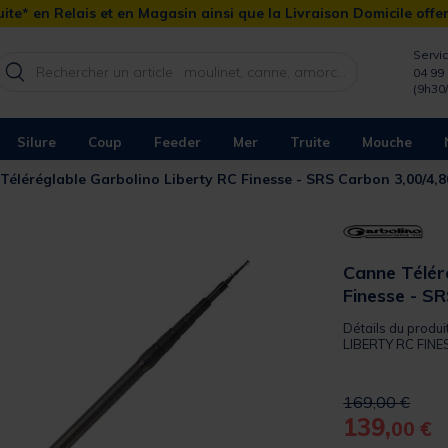
ite* en Relais et en Magasin ainsi que la Livraison Domicile offe
Servic
04 99 
(9h30
Silure
Coup
Feeder
Mer
Truite
Mouche
Téléréglable Garbolino Liberty RC Finesse - SRS Carbon 3,00/4,8
Canne Télér
Finesse - S
Détails du produi
LIBERTY RC FINE
Price reduced 
to
169,00 €
139,
00 €