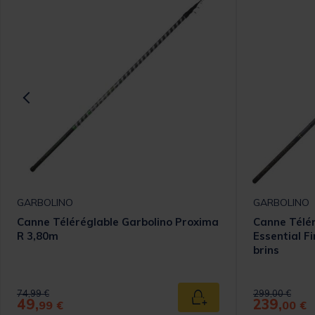
GARBOLINO
GARBOLINO
Canne Téléréglable Garbolino Proxima
Canne Télér
R 3,80m
Essential F
brins
Price reduced from
to
Price reduced
to
74,99 €
299,00 €
49,
239,
 au panier
Ajouter au panier
99 €
00 €