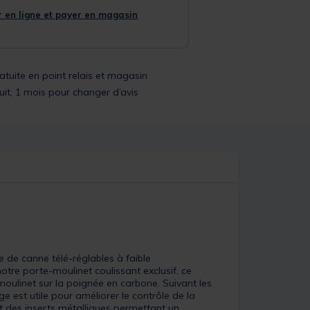
 en ligne et payer en magasin
ratuite en point relais et magasin
uit, 1 mois pour changer d’avis
e de canne télé-réglables à faible
tre porte-moulinet coulissant exclusif, ce
 moulinet sur la poignée en carbone. Suivant les
e est utile pour améliorer le contrôle de la
 et des inserts métalliques permettant un