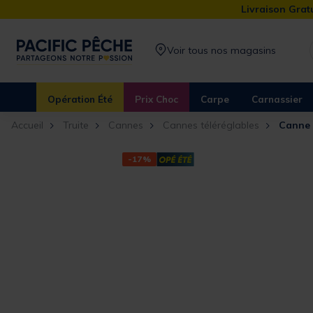
Livraison Gratu
Voir tous nos magasins
Opération Été
Prix Choc
Carpe
Carnassier
Accueil
Truite
Cannes
Cannes téléréglables
Canne 
-17%