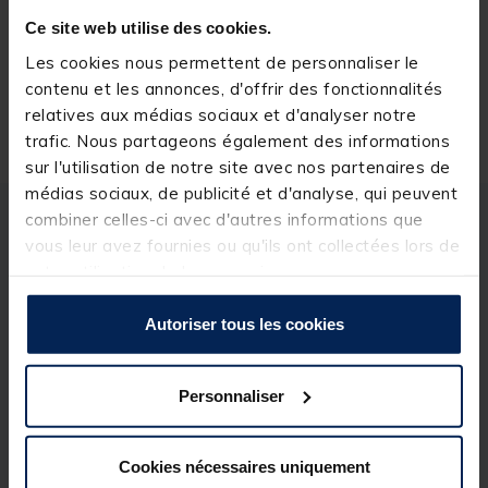
Réserver en ligne et payer en magasin
Ce site web utilise des cookies.
Les cookies nous permettent de personnaliser le
contenu et les annonces, d'offrir des fonctionnalités
Livraison gratuite en point relais et magasin
relatives aux médias sociaux et d'analyser notre
Retour gratuit, 1 mois pour changer d’avis
trafic. Nous partageons également des informations
sur l'utilisation de notre site avec nos partenaires de
médias sociaux, de publicité et d'analyse, qui peuvent
combiner celles-ci avec d'autres informations que
Description
Spécifications
vous leur avez fournies ou qu'ils ont collectées lors de
votre utilisation de leurs services.
Description & détails
Autoriser tous les cookies
Description
Nymphe Double pour la pêche du Corégone
Personnaliser
Détails
Modèle : DL2 H12
Cookies nécessaires uniquement