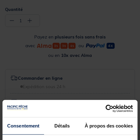
Quantité
−
+
1
Payez en
plusieurs fois sans frais
avec
ou
ou en
10x avec Alma
Commander en ligne
Expédition sous 24 h
Acheter en magasin
Choisissez un magasin pour voir la disponibilité
Rechercher votre magasin
Consentement
Détails
À propos des cookies