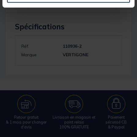
Spécifications
Réf.
110936-2
Marque
VERTIGONE
Retour gratuit
Livraison en magasin et
Paiement
& 1 mois pour changer
point relais
sécurisé CB
d'avis
100% GRATUITE
& Paypal