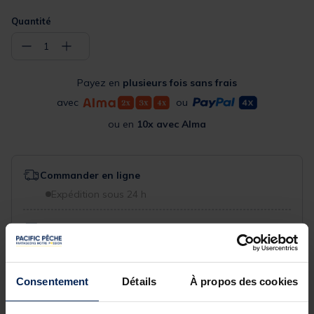
Quantité
−
+
1
Payez en
plusieurs fois sans frais
avec
ou
ou en
10x avec Alma
Commander en ligne
Expédition sous 24 h
Acheter en magasin
Choisissez un magasin pour voir la disponibilité
Rechercher votre magasin
Consentement
Détails
À propos des cookies