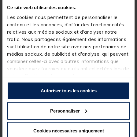
Réserver en ligne et payer en magasin
Ce site web utilise des cookies.
Les cookies nous permettent de personnaliser le
contenu et les annonces, d'offrir des fonctionnalités
Livraison gratuite en point relais et magasin
relatives aux médias sociaux et d'analyser notre
Retour gratuit, 1 mois pour changer d’avis
trafic. Nous partageons également des informations
sur l'utilisation de notre site avec nos partenaires de
médias sociaux, de publicité et d'analyse, qui peuvent
combiner celles-ci avec d'autres informations que
Description
Spécifications
vous leur avez fournies ou qu'ils ont collectées lors de
votre utilisation de leurs services.
Description & détails
Autoriser tous les cookies
Description
Nymphe Double pour la pêche du Corégone
Personnaliser
Détails
Modèle : DN2 H12
Cookies nécessaires uniquement