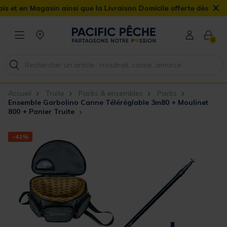
×
sin ainsi que la Livraison Domicile offerte dès 90€
0
Accueil
Truite
Packs & ensembles
Packs
Ensemble Garbolino Canne Téléréglable 3m80 + Moulinet
800 + Panier Truite
-41%