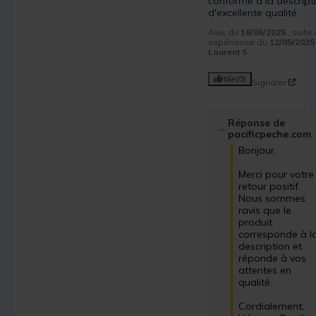
conforme à la descripti
d'excellente qualité.
Avis du
16/06/2025
, suite
expérience du
12/05/2025
Laurent S.
Utile
(0)
Signaler
Réponse de
pacificpeche.com
Bonjour,

Merci pour votre 
retour positif. 
Nous sommes 
ravis que le 
produit 
corresponde à la
description et 
réponde à vos 
attentes en 
qualité.

Cordialement,
