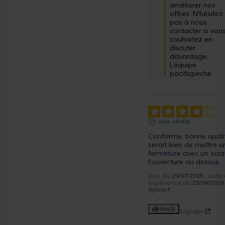
améliorer nos 
offres. N'hésitez 
pas à nous 
contacter si vous
souhaitez en 
discuter 
davantage.

L’équipe 
pacificpeche
Avis vérifié
Conforme, bonne qualit
serait bien de mettre un
fermeture avec un scrat
l'ouverture au dessus
Avis du
25/07/2025
, suite
expérience du
23/06/2025
Sylvie F.
Utile
(0)
Signaler