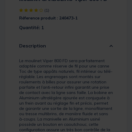
[object Object] out of 5 Customer Rating
(1)
Réference produit : 240473-1
Quantité: 1
Description
Le moulinet Viper 800 FD sera parfaitement
adaptée comme réserve de fil pour une canne
Toc de type appâts naturels, fil intérieur ou télé-
réglable. Les engrenages sont montés sur
roulements à billes pour assurer une rotation
parfaite et l’anti-retour infini garantit une prise
de contact avec la ligne sans faille. La bobine en
Aluminium ultralégère ajourée est conjuguée à
un frein avant au réglage fin et précis, permet
de garantir une sortie de la ligne, monofilament
ou tresse multibrins, de manière fluide et sans
à-coups. La manivelle en Aluminium usiné
possède un bouton en caoutchouc, cette
configuration assure un très bon contrôle de la