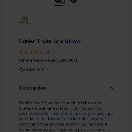
Panier Truite Gris Strow
[object Object] out of 5 Customer Rating
(7)
Réference produit : 204598-1
Quantité: 1
Description
Panier
avec 3 poches pour la
pêche de la
truite
. Ce
panier
est idéal pour toutes vos
pêches à roder. Il est doté d'une large ouverture
supérieure qui facilite l'insertion des captures. Il
comprend trois poches avant avec fermeture
éclair. Sa sangle est ajustable pour un confort