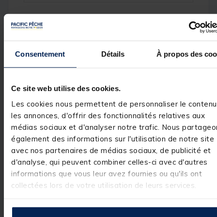
Avis des pêcheurs
Consentement
Détails
À propos des coo
4.5
/
5
Avis vérifié
Ce site web utilise des cookies.
Je recommande ce site 
sérieux je recommander
Les cookies nous permettent de personnaliser le contenu
sans hésiter merci
Basé sur
11
avis soumis à un
les annonces, d'offrir des fonctionnalités relatives aux
Avis du
13/07/2026
, suite
contrôle
médias sociaux et d'analyser notre trafic. Nous partageo
expérience du
12/06/2026
Voir tous les avis sur ce site
Marc R.
également des informations sur l'utilisation de notre site
5
étoiles
7
avec nos partenaires de médias sociaux, de publicité et
Utile
(0)
Signaler
d'analyse, qui peuvent combiner celles-ci avec d'autres
4
étoiles
2
informations que vous leur avez fournies ou qu'ils ont
3
étoiles
2
Réponse de
collectées lors de votre utilisation de leurs services.
2
étoiles
0
pacificpeche.com
1
étoile
0
Bonjour,

 Nous vous 
remercions pour 