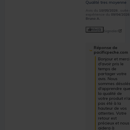
Qualité tres moyenne
Avis du
10/05/2026
, suite
expérience du
09/04/2026
Bruno A.
Utile
(0)
Signaler
Réponse de
pacificpeche.com
Bonjour et merci 
d'avoir pris le 
temps de 
partager votre 
avis. Nous 
sommes désolés
d'apprendre que
la qualité de 
votre produit n'a
pas été à la 
hauteur de vos 
attentes. Votre 
retour est 
précieux et nous 
aidera à 