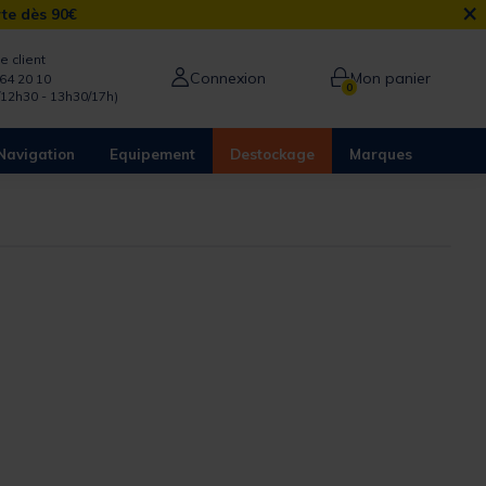
×
rte dès 90€
e client
Connexion
Mon panier
64 20 10
0
/12h30 - 13h30/17h)
Navigation
Equipement
Destockage
Marques