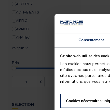
ACCUPHY
ACTIVE BAITS
AIRFLO
AMIAUD
ANATEC
Consentement
AQUAPRODUCTS
Voir plus
AQUATREKK
Ce site web utilise des cook
Prix
ARMOR
Les cookies nous permettent
médias sociaux et d'analyse
ASARI
site avec nos partenaires d
ASSO
informations que vous leur a
€
€
ASTUCIT
ATOMIX
Cookies nécessaires uni
SELECTION
ATROPA