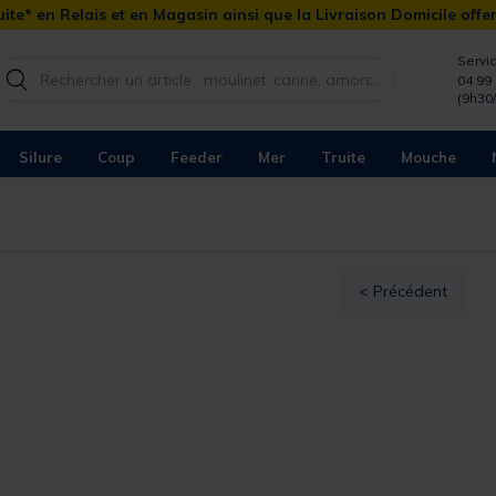
ite* en Relais et en Magasin ainsi que la Livraison Domicile offe
Servic
04 99 
(9h30
Silure
Coup
Feeder
Mer
Truite
Mouche
< Précédent
ERSUS