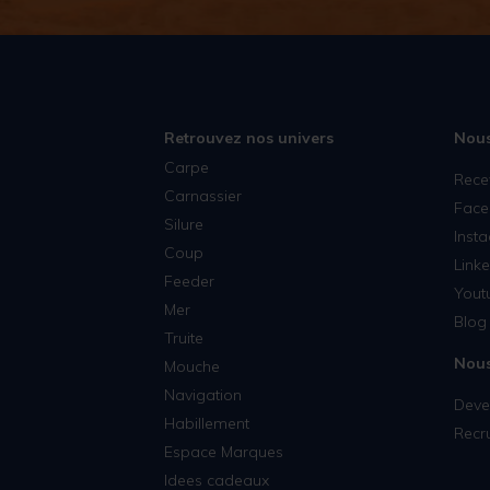
CANNELLE
CANNON
CAN SB
CAP RIVER
Retrouvez nos univers
Nous
CARP'O
Carpe
Rece
CARP KIDZ
Carnassier
Face
Silure
CARPSOUNDER
Inst
Coup
CARP SPIRIT
Linke
Feeder
Yout
CARP SPIRIT CLASSIC
Mer
Blog 
Truite
CARP SQUAD
Nous
Mouche
CARP TARGET
Navigation
Deven
CAT SPIRIT
Habillement
Recr
CC MOORE
Espace Marques
Idees cadeaux
CHAMPION FEED