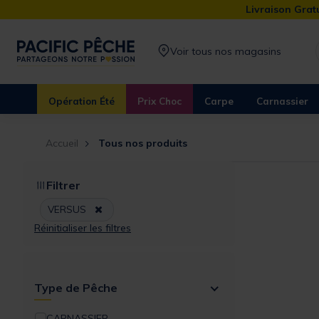
Livraison Gratu
Voir tous nos magasins
Opération Été
Prix Choc
Carpe
Carnassier
Accueil
Tous nos produits
Filtrer
Remove filter Actuellement affiné par Marques: V
VERSUS
Réinitialiser les filtres
Type de Pêche
CARNASSIER