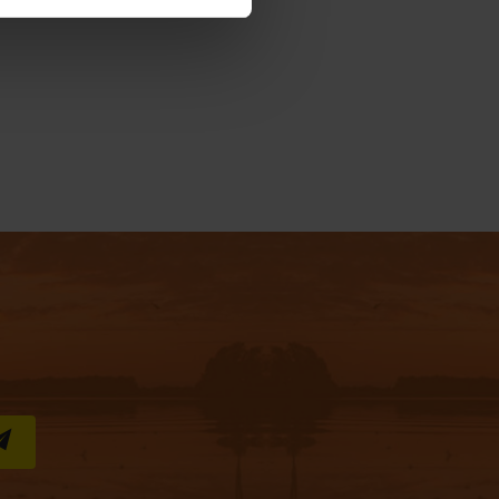
S''INSCRIRE