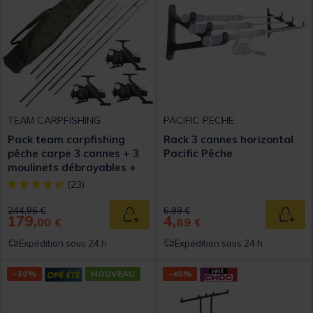
TEAM CARPFISHING
PACIFIC PECHE
Pack team carpfishing
Rack 3 cannes horizontal
pêche carpe 3 cannes + 3
Pacific Pêche
moulinets débrayables +
fourreau
[object Object] out of 5 Customer Rating
(23)
Price reduced from
to
Price reduced from
to
244,96 €
6,99 €
179,
4,
Ajouter au panier
Ajout
00 €
89 €
Expédition sous 24 h
Expédition sous 24 h
-30%
NOUVEAU
-40%