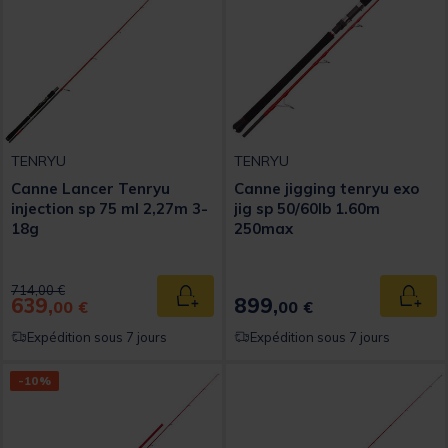
TENRYU
TENRYU
Canne Lancer Tenryu
Canne jigging tenryu exo
injection sp 75 ml 2,27m 3-
jig sp 50/60lb 1.60m
18g
250max
Price reduced from
to
714,00 €
639,
899,
Ajouter au panier
Ajout
00 €
00 €
Expédition sous 7 jours
Expédition sous 7 jours
-10%