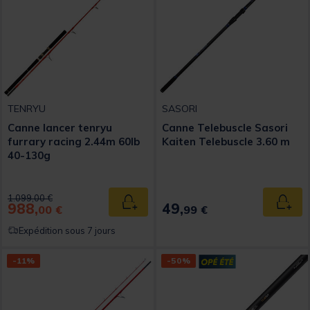
TENRYU
SASORI
Canne lancer tenryu
Canne Telebuscle Sasori
furrary racing 2.44m 60lb
Kaiten Telebuscle 3.60 m
40-130g
Price reduced from
to
1.099,00 €
988,
49,
Ajouter au panier
Ajout
00 €
99 €
Expédition sous 7 jours
-11%
-50%