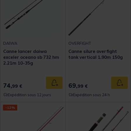
DAIWA
OVERFIGHT
Canne lancer daiwa
Canne silure overfight
exceler oceano sb 732 hm
tank vertical 1.90m 150g
2.21m 10-35g
74,
69,
Ajouter au panier
Ajout
99 €
99 €
Expédition sous 12 jours
Expédition sous 24 h
-12%