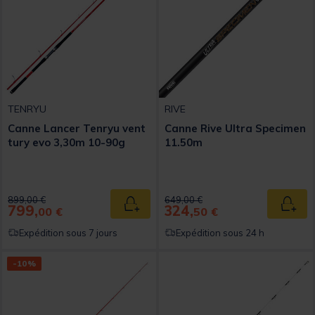
TENRYU
RIVE
Canne Lancer Tenryu vent
Canne Rive Ultra Specimen
tury evo 3,30m 10-90g
11.50m
Price reduced from
to
Price reduced from
to
899,00 €
649,00 €
799,
324,
Ajouter au panier
Ajout
00 €
50 €
Expédition sous 7 jours
Expédition sous 24 h
-10%