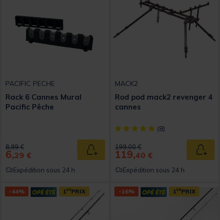
PACIFIC PECHE
MACK2
Rack 6 Cannes Mural
Rod pod mack2 revenger 4
Pacific Pêche
cannes
[object Object] out of 5 Custom
(8)
Price reduced from
to
Price reduced from
to
8,99 €
199,00 €
6,
119,
Ajouter au panier
Ajout
29 €
40 €
Expédition sous 24 h
Expédition sous 24 h
-44%
1
ER
PRIX
-16%
1
ER
PRIX