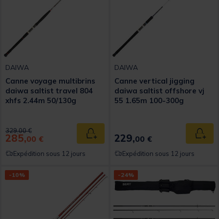
DAIWA
DAIWA
Canne voyage multibrins
Canne vertical jigging
daiwa saltist travel 804
daiwa saltist offshore vj
xhfs 2.44m 50/130g
55 1.65m 100-300g
Price reduced from
to
329,00 €
285,
229,
Ajouter au panier
Ajout
00 €
00 €
Expédition sous 12 jours
Expédition sous 12 jours
-10%
-24%