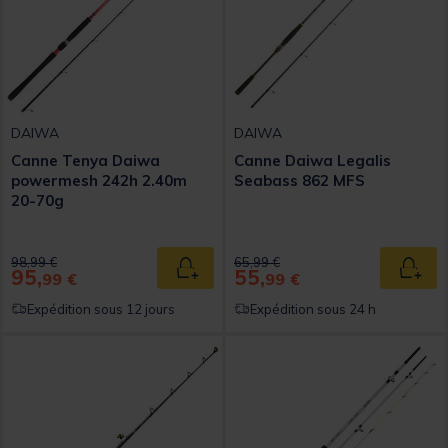
DAIWA
DAIWA
Canne Tenya Daiwa
Canne Daiwa Legalis
powermesh 242h 2.40m
Seabass 862 MFS
20-70g
Price reduced from
to
Price reduced from
to
98,99 €
65,99 €
95,
55,
Ajouter au panier
Ajout
99 €
99 €
Expédition sous 12 jours
Expédition sous 24 h