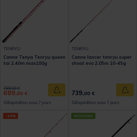
TENRYU
TENRYU
Canne Tenya Tenryu queen
Canne lancer tenryu super
tai 2.40m max100g
shoot evo 2.05m 10-45g
Price reduced from
to
769,00 €
689,
739,
Ajouter au panier
Ajout
00 €
00 €
Expédition sous 7 jours
Expédition sous 7 jours
-10%
NOUVEAU