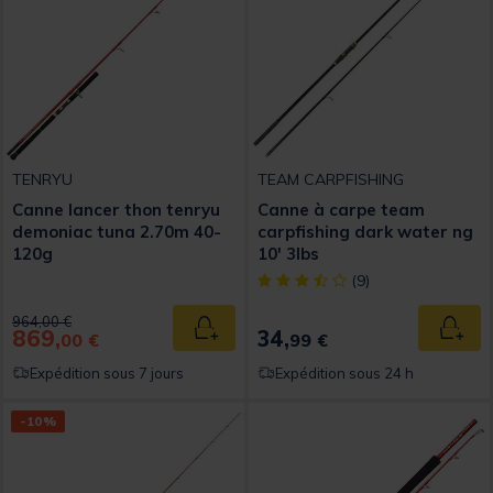
TENRYU
TEAM CARPFISHING
Canne lancer thon tenryu
Canne à carpe team
demoniac tuna 2.70m 40-
carpfishing dark water ng
120g
10' 3lbs
[object Object] out of 5 Custom
(9)
Price reduced from
to
964,00 €
869,
34,
Ajouter au panier
Ajout
00 €
99 €
Expédition sous 7 jours
Expédition sous 24 h
-10%