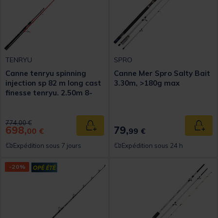
TENRYU
SPRO
Canne tenryu spinning
Canne Mer Spro Salty Bait
injection sp 82 m long cast
3.30m, >180g max
finesse tenryu. 2.50m 8-
30g
Price reduced from
to
774,00 €
698,
79,
Ajouter au panier
Ajout
00 €
99 €
Expédition sous 7 jours
Expédition sous 24 h
-20%