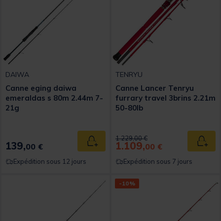
DAIWA
TENRYU
Canne eging daiwa
Canne Lancer Tenryu
emeraldas s 80m 2.44m 7-
furrary travel 3brins 2.21m
21g
50-80lb
Price reduced from
to
1.229,00 €
139,
1.109,
Ajouter au panier
Ajout
00 €
00 €
Expédition sous 12 jours
Expédition sous 7 jours
-10%