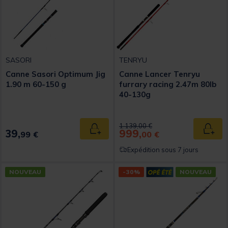
SASORI
TENRYU
Canne Sasori Optimum Jig
Canne Lancer Tenryu
1.90 m 60-150 g
furrary racing 2.47m 80lb
40-130g
Price reduced from
to
1.139,00 €
39,
999,
Ajouter au panier
Ajout
99 €
00 €
Expédition sous 7 jours
NOUVEAU
-30%
NOUVEAU