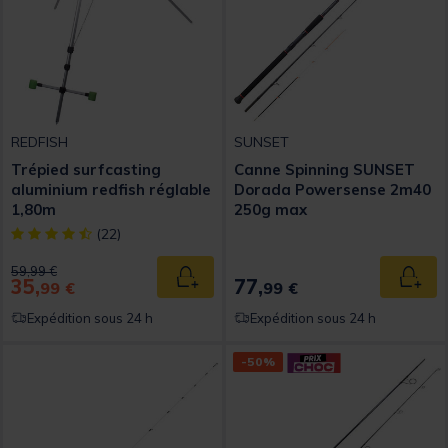
REDFISH
SUNSET
Trépied surfcasting
Canne Spinning SUNSET
aluminium redfish réglable
Dorada Powersense 2m40
1,80m
250g max
[object Object] out of 5 Customer Rating
(22)
Price reduced from
to
59,99 €
35,
77,
Ajouter au panier
Ajout
99 €
99 €
Expédition sous 24 h
Expédition sous 24 h
-50%