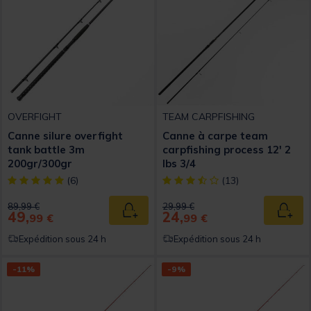
OVERFIGHT
TEAM CARPFISHING
Canne silure overfight
Canne à carpe team
tank battle 3m
carpfishing process 12' 2
200gr/300gr
lbs 3/4
[object Object] out of 5 Customer Rating
[object Object] out of 5 Custom
(6)
(13)
Price reduced from
to
Price reduced from
to
89,99 €
29,99 €
49,
24,
Ajouter au panier
Ajout
99 €
99 €
Expédition sous 24 h
Expédition sous 24 h
-11%
-9%