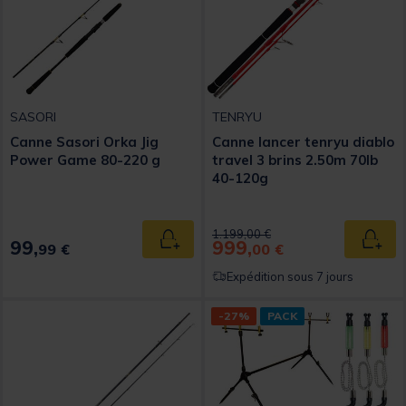
SASORI
TENRYU
Canne Sasori Orka Jig
Canne lancer tenryu diablo
Power Game 80-220 g
travel 3 brins 2.50m 70lb
40-120g
Price reduced from
to
1.199,00 €
99,
999,
Ajouter au panier
Ajout
99 €
00 €
Expédition sous 7 jours
-27%
PACK