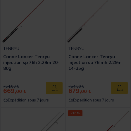
TENRYU
TENRYU
Canne Lancer Tenryu
Canne Lancer Tenryu
injection sp 76h 2.29m 20-
injection sp 76 mh 2.29m
80g
14-35g
Price reduced from
to
Price reduced from
to
754,00 €
754,00 €
669,
679,
Ajouter au panier
Ajout
00 €
00 €
Expédition sous 7 jours
Expédition sous 7 jours
-10%