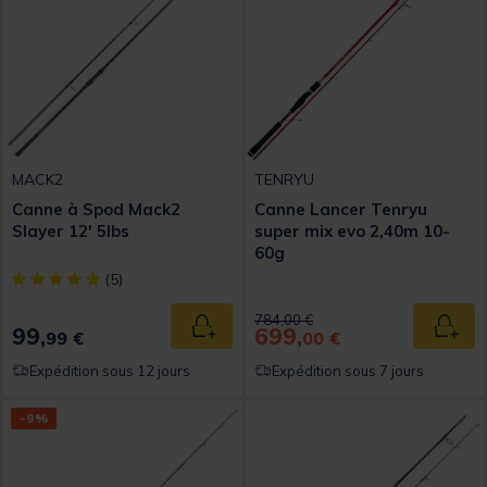
MACK2
TENRYU
Canne à Spod Mack2
Canne Lancer Tenryu
Slayer 12' 5lbs
super mix evo 2,40m 10-
60g
[object Object] out of 5 Customer Rating
(5)
Price reduced from
to
784,00 €
99,
699,
Ajouter au panier
Ajout
99 €
00 €
Expédition sous 12 jours
Expédition sous 7 jours
-9%