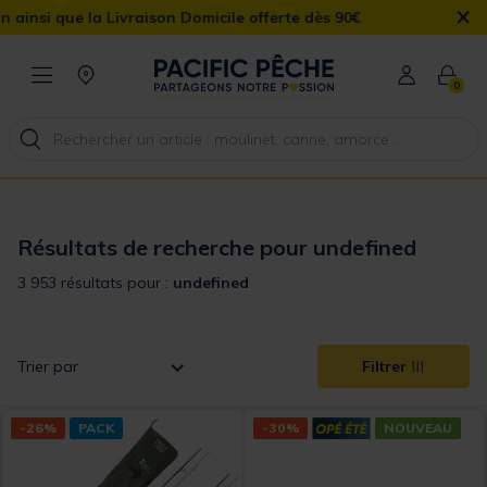
×
ison Domicile offerte dès 90€
0
Résultats de recherche pour undefined
3 953 résultats pour :
undefined
Trier par
Filtrer
-26%
PACK
-30%
NOUVEAU