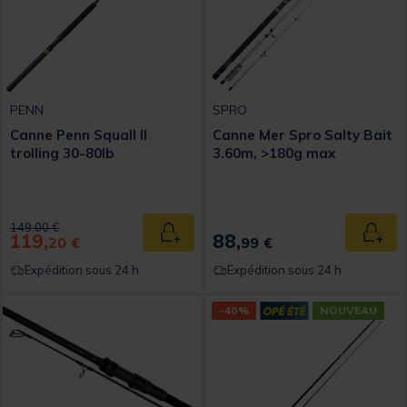
PENN
SPRO
Canne Penn Squall II
Canne Mer Spro Salty Bait
trolling 30-80lb
3.60m, >180g max
Price reduced from
to
149,00 €
119,
88,
Ajouter au panier
Ajout
20 €
99 €
Expédition sous 24 h
Expédition sous 24 h
-40%
NOUVEAU