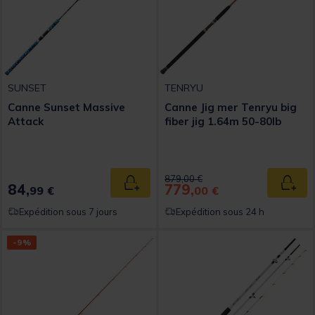
SUNSET
TENRYU
Canne Sunset Massive
Canne Jig mer Tenryu big
Attack
fiber jig 1.64m 50-80lb
Price reduced from
to
879,00 €
84,
779,
Ajouter au panier
Ajout
99 €
00 €
Expédition sous 7 jours
Expédition sous 24 h
-9%