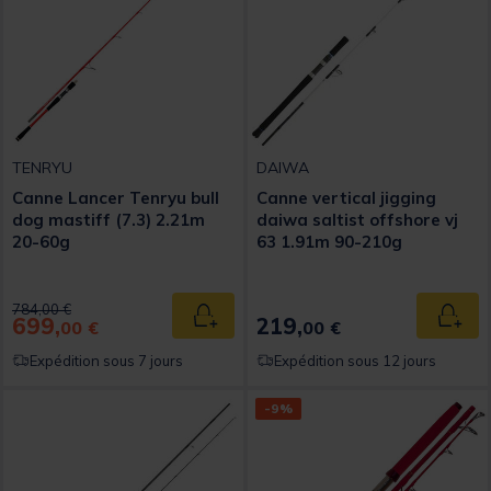
TENRYU
DAIWA
Canne Lancer Tenryu bull
Canne vertical jigging
dog mastiff (7.3) 2.21m
daiwa saltist offshore vj
20-60g
63 1.91m 90-210g
Price reduced from
to
784,00 €
699,
219,
Ajouter au panier
Ajout
00 €
00 €
Expédition sous 7 jours
Expédition sous 12 jours
-9%