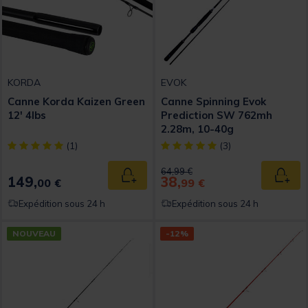
KORDA
EVOK
Canne Korda Kaizen Green
Canne Spinning Evok
12' 4lbs
Prediction SW 762mh
2.28m, 10-40g
[object Object] out of 5 Customer Rating
[object Object] out of 5 Custom
(1)
(3)
Price reduced from
to
64,99 €
149,
38,
Ajouter au panier
Ajout
00 €
99 €
Expédition sous 24 h
Expédition sous 24 h
NOUVEAU
-12%