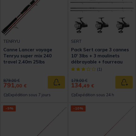
TENRYU
SERT
Canne Lancer voyage
Pack Sert carpe 3 cannes
Tenryu super mix 240
10' 3lbs + 3 moulinets
travel 2.40m 25lbs
débrayable + fourreau
[object Object] out of 5 Custom
(1)
Price reduced from
to
Price reduced from
to
879,00 €
179,00 €
791,
134,
Ajouter au panier
Ajout
00 €
49 €
Expédition sous 7 jours
Expédition sous 24 h
-9%
-10%