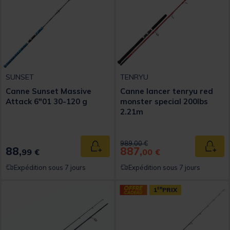
SUNSET
TENRYU
Canne Sunset Massive
Canne lancer tenryu red
Attack 6"01 30-120 g
monster special 200lbs
2.21m
Price reduced from
to
989,00 €
88,
887,
Ajouter au panier
Ajout
99 €
00 €
Expédition sous 7 jours
Expédition sous 7 jours
1
ER
PRIX