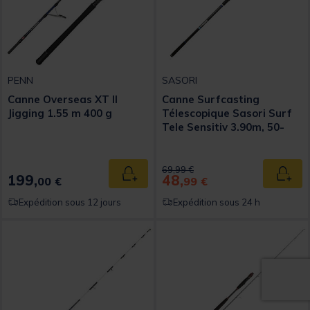
PENN
SASORI
Canne Overseas XT II
Canne Surfcasting
Jigging 1.55 m 400 g
Télescopique Sasori Surf
Tele Sensitiv 3.90m, 50-
150g
Price reduced from
to
69,99 €
199,
48,
Ajouter au panier
Ajout
00 €
99 €
Expédition sous 12 jours
Expédition sous 24 h