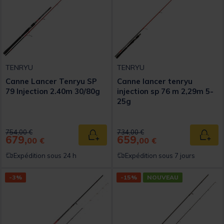
TENRYU
TENRYU
Canne Lancer Tenryu SP
Canne lancer tenryu
79 Injection 2.40m 30/80g
injection sp 76 m 2,29m 5-
25g
Price reduced from
to
Price reduced from
to
754,00 €
734,00 €
679,
659,
Ajouter au panier
Ajout
00 €
00 €
Expédition sous 24 h
Expédition sous 7 jours
-3%
-15%
NOUVEAU