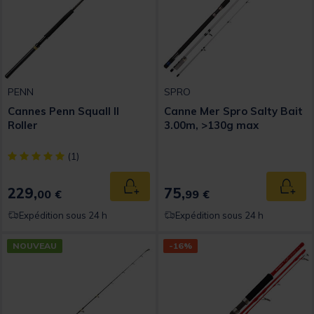
PENN
SPRO
Cannes Penn Squall II
Canne Mer Spro Salty Bait
Roller
3.00m, >130g max
[object Object] out of 5 Customer Rating
(1)
229,
75,
Ajouter au panier
Ajout
00 €
99 €
Expédition sous 24 h
Expédition sous 24 h
NOUVEAU
-16%