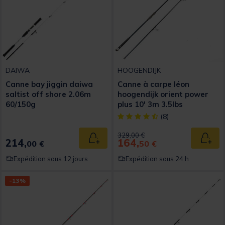
DAIWA
HOOGENDIJK
Canne bay jiggin daiwa
Canne à carpe léon
saltist off shore 2.06m
hoogendijk orient power
60/150g
plus 10' 3m 3.5lbs
[object Object] out of 5 Custom
(8)
Price reduced from
to
329,00 €
214,
164,
Ajouter au panier
Ajout
00 €
50 €
Expédition sous 12 jours
Expédition sous 24 h
-13%