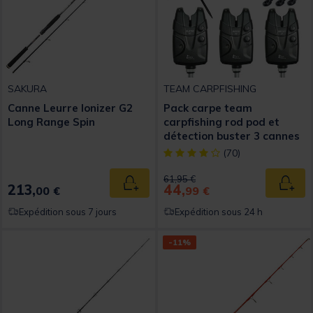
SAKURA
TEAM CARPFISHING
Canne Leurre Ionizer G2
Pack carpe team
Long Range Spin
carpfishing rod pod et
détection buster 3 cannes
[object Object] out of 5 Custom
(70)
Price reduced from
to
61,95 €
213,
44,
Ajouter au panier
Ajout
00 €
99 €
Expédition sous 7 jours
Expédition sous 24 h
-11%