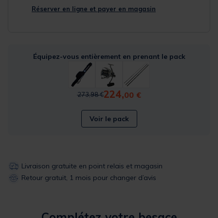
Réserver en ligne et payer en magasin
Équipez-vous entièrement en prenant le pack
224,
Price reduced from
to
00 €
273,98 €
Voir le pack
Livraison gratuite en point relais et magasin
Retour gratuit, 1 mois pour changer d’avis
Complétez votre besace