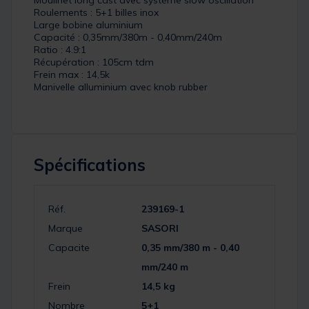
Roulements : 5+1 billes inox
Large bobine aluminium
Capacité : 0,35mm/380m - 0,40mm/240m
Ratio : 4.9:1
Récupération : 105cm tdm
Frein max : 14,5k
Manivelle alluminium avec knob rubber
Spécifications
Réf.
239169-1
Marque
SASORI
Capacite
0,35 mm/380 m - 0,40
mm/240 m
Frein
14,5 kg
Nombre
5+1