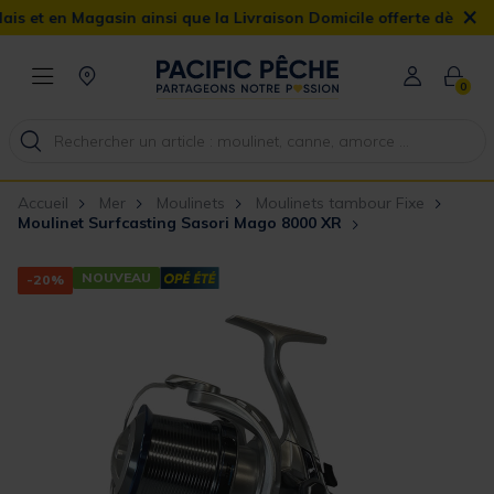
×
en Magasin ainsi que la Livraison Domicile offerte dès 90€
0
Accueil
Mer
Moulinets
Moulinets tambour Fixe
Moulinet Surfcasting Sasori Mago 8000 XR
NOUVEAU
-20%