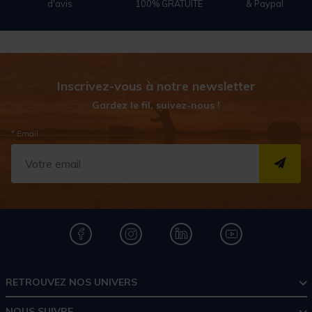
d'avis
100% GRATUITE
& Paypal
Inscrivez-vous à notre newsletter
Gardez le fil, suivez-nous !
* Email
S''I
RETROUVEZ NOS UNIVERS
NOUS SUIVRE