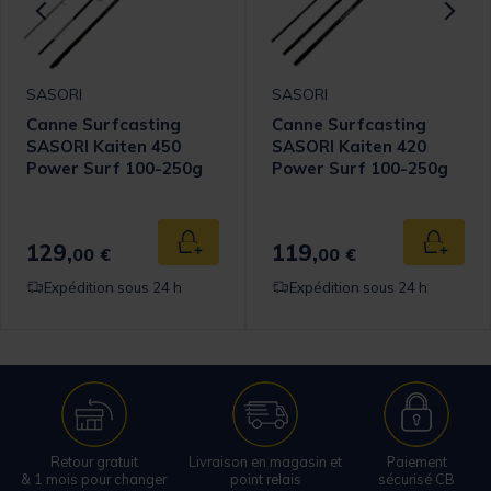
SASORI
SASORI
Canne Surfcasting
Canne Surfcasting
SASORI Kaiten 450
SASORI Kaiten 420
Power Surf 100-250g
Power Surf 100-250g
4m50
4m20
129,
119,
 au panier
Ajouter au panier
Ajouter
00 €
00 €
Expédition sous 24 h
Expédition sous 24 h
Retour gratuit
Livraison en magasin et
Paiement
& 1 mois pour changer
point relais
sécurisé CB