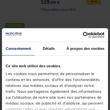
119,
Ajouter a
00 €
Expédition sous 24 h
NOUVEAU
SASORI
Canne Surfcasting SASORI Kaiten
420 Hybrid Surf 100-200g 4m20
Consentement
Détails
À propos des cookies
(1)
[object Object] out of 5 Customer Rating
109,
Ajouter a
00 €
Ce site web utilise des cookies.
Expédition sous 24 h
Les cookies nous permettent de personnaliser le
contenu et les annonces, d'offrir des fonctionnalités
relatives aux médias sociaux et d'analyser notre
trafic. Nous partageons également des informations
sur l'utilisation de notre site avec nos partenaires de
médias sociaux, de publicité et d'analyse, qui peuvent
Description
Spécifications
combiner celles-ci avec d'autres informations que