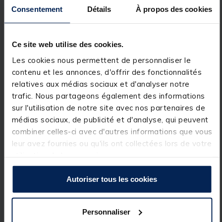
moulinet pour tous types de pratique, de la pêche
Consentement
Détails
À propos des cookies
légère en rockfishing, à la pêche au leurre du bar en
eau salée, ainsi que dans tous les environnements
d'eau douce. La bobine AR-C Long Stroke pour
améliorer les lancers et l'ANTI-TWIST FIN, pour une
Ce site web utilise des cookies.
excellente gestion du fil, font de ce moulinet, connu
de longue date chez
Shimano
, un véritable plaisir à
Les cookies nous permettent de personnaliser le
pêcher dans de nombreuses conditions.
contenu et les annonces, d'offrir des fonctionnalités
relatives aux médias sociaux et d'analyser notre
trafic. Nous partageons également des informations
sur l'utilisation de notre site avec nos partenaires de
médias sociaux, de publicité et d'analyse, qui peuvent
combiner celles-ci avec d'autres informations que vous
leur avez fournies ou qu'ils ont collectées lors de votre
utilisation de leurs services.
Autoriser tous les cookies
Personnaliser