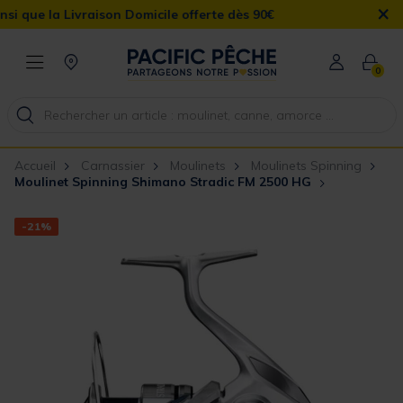
×
e la Livraison Domicile offerte dès 90€
0
Accueil
Carnassier
Moulinets
Moulinets Spinning
Moulinet Spinning Shimano Stradic FM 2500 HG
-21%