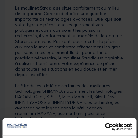
Le moulinet
Stradic
se situe parfaitement au milieu
de la gamme Coresolid et offre une quantité
importante de technologies avancées. Quel que soit
votre type de pêche, quelles que soient vos
pratiques et quels que soient les poissons
recherchés, il y a forcément un modèle de la gamme
Stardic pour vous. Puissant, pour faciliter la pêche
aux gros leurres et combattre efficacement les gros
poissons, mais également fluide pour offrir la
précision nécessaire, le moulinet Stradic est agréable
à utiliser et améliorera votre expérience de pêche
dans toutes les situations en eau douce et en mer
depuis les côtes.
Le Stradic est doté de certaines des meilleures
technologies SHIMANO, notamment les technologies
HAGANE Gear, X-SHIP, Micro Module II, Silent Drive,
INFINITYXROSS et INFINITYDRIVE. Ces technologies
avancées sont logées dans le bâti léger en
aluminium HAGANE, assurant une puissance
inébranlable lorsque vous combattez un poisson. Le
frein DURACROSS permet un contrôle extrêmement
précis de votre ligne, lors des combats ! L'ajout de la
technologie X-Protect vous permet d'utiliser ce