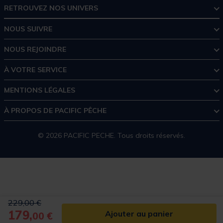
RETROUVEZ NOS UNIVERS
NOUS SUIVRE
NOUS REJOINDRE
À VOTRE SERVICE
MENTIONS LÉGALES
À PROPOS DE PACIFIC PÊCHE
© 2026 PACIFIC PECHE. Tous droits réservés.
Price reduced from
to
229,00 €
179,
Ajouter au panier
00 €