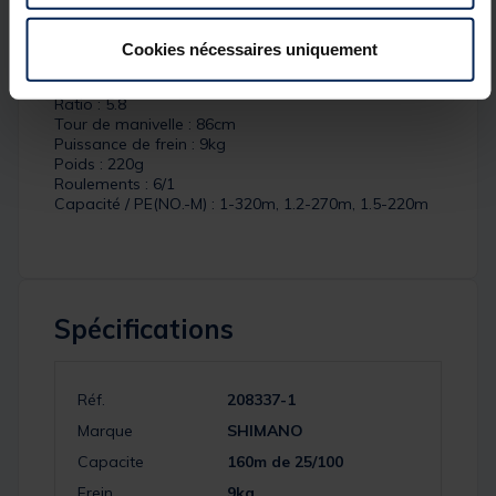
Détails
Caractéristiques :
Cookies nécessaires uniquement
Taille : 2500
Ratio : 5.8
Tour de manivelle : 86cm
Puissance de frein : 9kg
Poids : 220g
Roulements : 6/1
Capacité / PE(NO.-M) : 1-320m, 1.2-270m, 1.5-220m
Spécifications
Réf.
208337-1
Marque
SHIMANO
Capacite
160m de 25/100
Frein
9kg