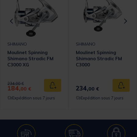
SHIMANO
SHIMANO
Moulinet Spinning
Moulinet Spinning
Shimano Stradic FM
Shimano Stradic FM
C3000 XG
C3000
Price reduced from
to
234,00 €
184,
234,
 au panier
Ajouter au panier
Ajouter
00 €
00 €
Expédition sous 7 jours
Expédition sous 7 jours