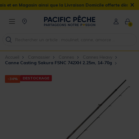
×
t en Magasin ainsi que la Livraison Domicile offerte dès 90€
0
Accueil
Carnassier
Cannes
Cannes Heavy
Canne Casting Sakura FSNC 742XH 2.25m, 14-70g
DESTOCKAGE
-34%