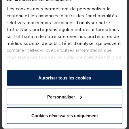
en garantissant un grand confort d’utilisation.
Les cookies nous permettent de personnaliser le
Avec ses 2,25 m, cette canne Fresh Sniper offre un
bras de levier idéal pour propulser à distance des
contenu et les annonces, d'offrir des fonctionnalités
leurres lourds et volumineux. Grâce à cette canne
relatives aux médias sociaux et d'analyser notre
Fresh Sniper, vous aurez également un meilleur
trafic. Nous partageons également des informations
contrôle de votre leurre sur des pêches profondes
avec des swimbaits et autres shads ainsi qu’une
sur l'utilisation de notre site avec nos partenaires de
puissance de ferrage indispensable sur des gros
médias sociaux, de publicité et d'analyse, qui peuvent
poissons avec de tels leurres.
combiner celles-ci avec d'autres informations que
Carbone IM24T
vous leur avez fournies ou qu'ils ont collectées lors de
Anneaux anti-emmêlement SiC
votre utilisation de leurs services.
Porte-moulinet ergonomique
Poignée ergonomique EVA haute densité
Étui tissu Oxford
Autoriser tous les cookies
Personnaliser
Cookies nécessaires uniquement