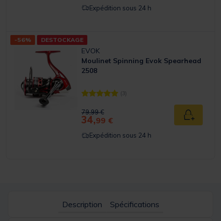
Expédition sous 24 h
-56%
DESTOCKAGE
EVOK
Moulinet Spinning Evok Spearhead
2508
(3)
[object Object] out of 5 Customer Rating
Price reduced from
to
79,99 €
34,
Ajouter a
99 €
Expédition sous 24 h
Description
Spécifications