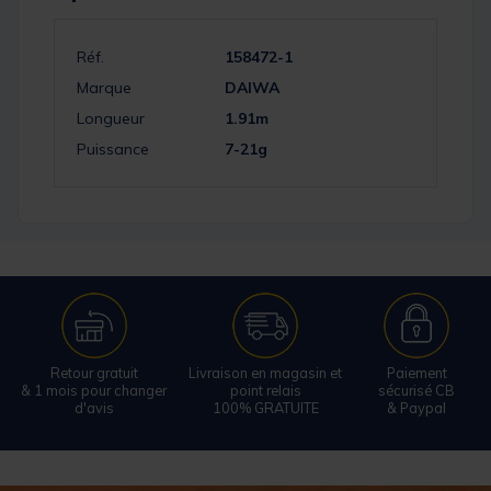
Réf.
158472-1
Marque
DAIWA
Longueur
1.91m
Puissance
7-21g
Retour gratuit
Livraison en magasin et
Paiement
& 1 mois pour changer
point relais
sécurisé CB
d'avis
100% GRATUITE
& Paypal