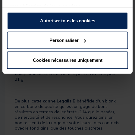
Courte et maniable, elle permet une utilisation
votre utilisation de leurs services.
confortable et autorise les animations précises dans
les espaces réduits.
Autoriser tous les cookies
Cette longueur la rend également très efficace pour
la pêche du sandre en verticale à bord d'un bateau.
Personnaliser
Avec sa fourchette de puissance, comprise entre 7 et
21 g, cette
canne Daiwa
saura être performante
Cookies nécessaires uniquement
pour lancer et animer des leurres durs de taille
moyenne ainsi que des leurres souples armés d'une
tête plombée légère et dont le poids n'excède pas
21 g.
De plus, cette
canne Legalis B
bénéficie d'un blank
en carbone de qualité qui est un gage de bons
résultats en termes de légèreté (114 g à la pesée),
de nervosité et de résonance. Vous aurez ainsi un
bon ressenti de la nage de votre leurre, des contacts
avec le fond ainsi que des touches discrètes.