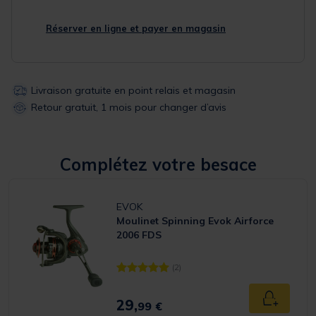
Réserver en ligne et payer en magasin
Livraison gratuite en point relais et magasin
Retour gratuit, 1 mois pour changer d’avis
Complétez votre besace
EVOK
Moulinet Spinning Evok Airforce
2006 FDS
(2)
[object Object] out of 5 Customer Rating
29,
Ajouter a
99 €