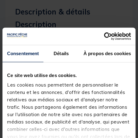
Description & détails
Description
Légère, sensible et nerveuse, la
canne spinning
Daiwa
Legalis B 632 MFS
procurera un très bon
plaisir d'utilisation aux pêcheurs désirant progresser
sereinement dans la
pêche des
Consentement
Détails
À propos des cookies
carnassiers
.Spécialiste reconnu de la pêche des
carnassiers, Daiwa s'emploie à vous proposer des
produits constamment à la pointe de l'innovation.
Les technologies développées par la marque sont
Ce site web utilise des cookies.
un gage d'excellentes performances au bord de
Les cookies nous permettent de personnaliser le
l'eau et rimeront avec succès dans la quête des
carnassiers de vos rêves. Chaque produit Daiwa fait
contenu et les annonces, d'offrir des fonctionnalités
d'ailleurs l'objet de tests ultra-poussés sur le terrain
relatives aux médias sociaux et d'analyser notre
pour un niveau de qualité irréprochable.
trafic. Nous partageons également des informations
sur l'utilisation de notre site avec nos partenaires de
médias sociaux, de publicité et d'analyse, qui peuvent
Du haut de ses 1,91 m, la
Daiwa Legalis B
se
combiner celles-ci avec d'autres informations que
montrera bien adaptée pour les pêcheurs qui
pratiquent à bord de leuf float tube ou de leur kayak.
vous leur avez fournies ou qu'ils ont collectées lors de