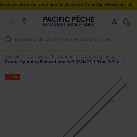
×
en Magasin ainsi que la Livraison Domicile offerte dès 90€
0
Accueil
Carnassier
Cannes
Cannes Spinning
Canne Spinning Daiwa Legalis B 632MFS 1.91m, 7-21g
-37%