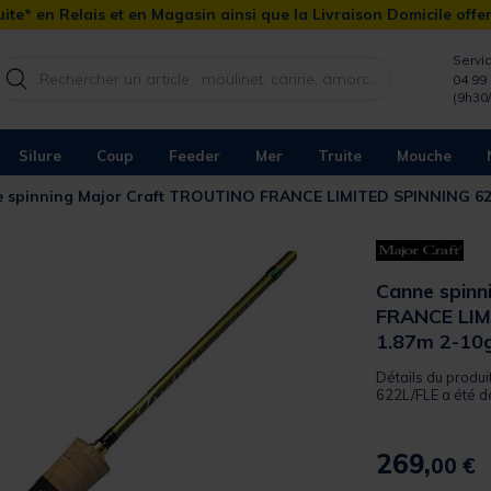
ite* en Relais et en Magasin ainsi que la Livraison Domicile offe
Servic
04 99 
(9h30
Silure
Coup
Feeder
Mer
Truite
Mouche
 spinning Major Craft TROUTINO FRANCE LIMITED SPINNING 62
Canne spin
FRANCE LIM
1.87m 2-10
Détails du prod
622L/FLE a été d
269,
00 €