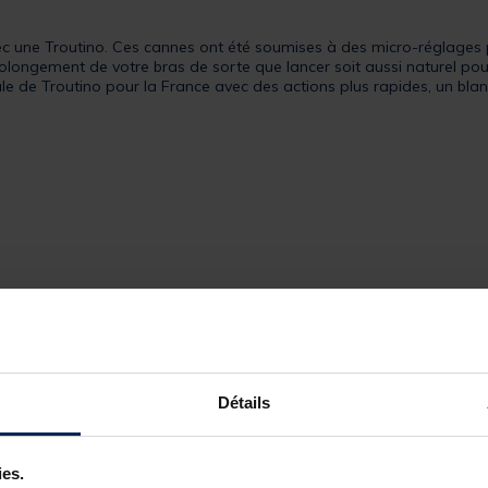
ec une Troutino. Ces cannes ont été soumises à des micro-réglages po
rolongement de votre bras de sorte que lancer soit aussi naturel pou
 de Troutino pour la France avec des actions plus rapides, un bla
Détails
201799-1
MAJOR CRAFT
ies.