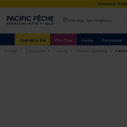
Livraison Gratu
Voir tous nos magasins
Opération Été
Prix Choc
Carpe
Carnassier
Accueil
Carnassier
Cannes
Cannes Spinning
Canne