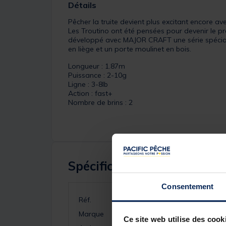
Détails
Pêcher la truite devient plus excitant encore av
Les Troutino ont été pensées pour devenir le p
développé avec MAJOR CRAFT une série spéciale
en liège et un porte moulinet en bois.
Longueur : 1.87m
Puissance : 2-10g
Ligne : 3-8lb
Action : fast+
Nombre de brins : 2
Spécifications
Consentement
Réf.
Marque
Ce site web utilise des cook