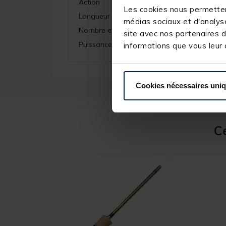
Action
Les cookies nous permettent
Longueur
médias sociaux et d'analyse
Nombre elements
site avec nos partenaires d
Puissance
informations que vous leur a
Cookies nécessaires uni
Ce