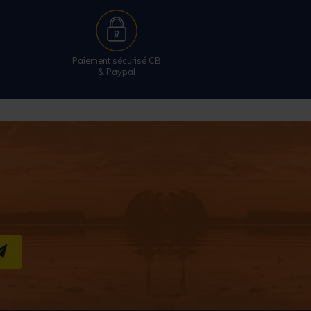
Paiement sécurisé CB
& Paypal
S''INSCRIRE