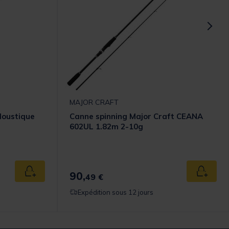
MAJOR CRAFT
Moustique
Canne spinning Major Craft CEANA
602UL 1.82m 2-10g
90,
Ajouter au panier
Ajouter
49 €
Expédition sous 12 jours