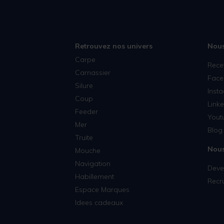
Retrouvez nos univers
Nous
Carpe
Rece
Carnassier
Face
Silure
Inst
Coup
Linke
Feeder
Yout
Mer
Blog 
Truite
Nous
Mouche
Navigation
Deven
Habillement
Recr
Espace Marques
Idees cadeaux