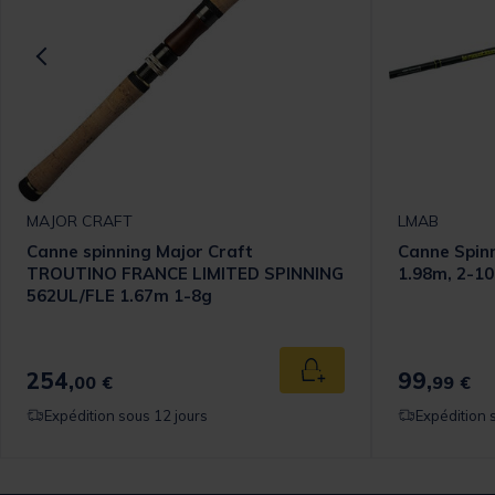
MAJOR CRAFT
LMAB
Canne spinning Major Craft
Canne Spin
TROUTINO FRANCE LIMITED SPINNING
1.98m, 2-1
562UL/FLE 1.67m 1-8g
254,
99,
 au panier
Ajouter au panier
00 €
99 €
Expédition sous 12 jours
Expédition 