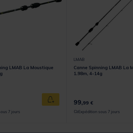
LMAB
ning LMAB La Moustique
Canne Spinning LMAB La 
0g
1.98m, 4-14g
99,
Ajouter au panier
99 €
sous 7 jours
Expédition sous 7 jours