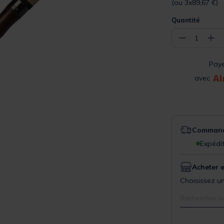
(ou 3x89,67 €)
Quantité
−
+
1
Pay
avec
Commande
Expédit
Acheter 
Choisissez un
Rechercher v