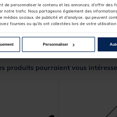
fast+
 de personnaliser le contenu et les annonces, d'offrir des fo
1.87 m
r notre trafic. Nous partageons également des informations s
2
e médias sociaux, de publicité et d'analyse, qui peuvent comb
2-10 g
vez fournies ou qu'ils ont collectées lors de votre utilisation
quement
Personnaliser
Aut
s produits pourraient vous intéresse