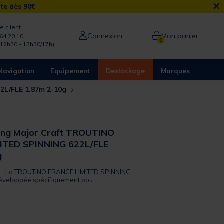
×
rte dès 90€
e client
Connexion
Mon panier
64 20 10
0
/12h30 - 13h30/17h)
Navigation
Equipement
Destockage
Marques
2L/FLE 1.87m 2-10g
ning Major Craft TROUTINO
ITED SPINNING 622L/FLE
g
uit : La TROUTINO FRANCE LIMITED SPINNING
éveloppée spécifiquement pou...