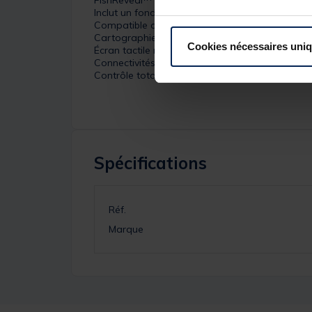
Inclut un fond cartographique mondial de base
Compatible avec les fonctionnalités Easy Rou
Cartographie en temps réel sur l'écran avec C
Cookies nécessaires uni
Écran tactile multitouch haute résolution
Connectivités sans fil, NMEA 2000® et Ethernet
Contrôle total via écran tactile des ancrages
Spécifications
Réf.
Marque