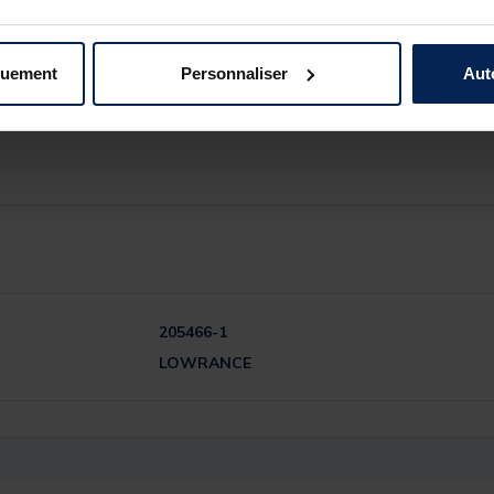
, et est compatible avec un large choix d'options de cartographie
ting de C-MAP® et Autorouting de Navionics®
-MAP Genesis Live
quement
Personnaliser
Aut
 intégrées
 Power Pole® et du moteur électrique avant Ghost®
205466-1
LOWRANCE