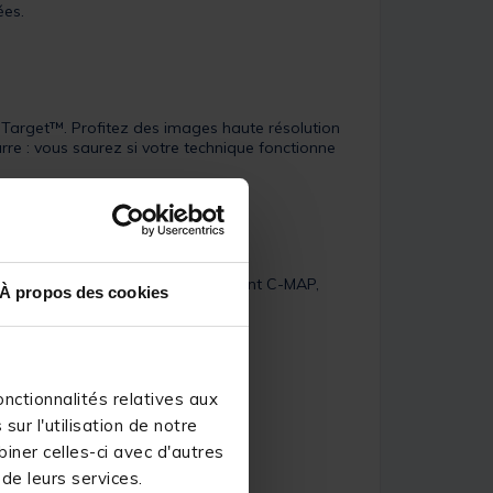
ées.
eTarget™. Profitez des images haute résolution
e : vous saurez si votre technique fonctionne
'options de cartographies, notamment C-MAP,
À propos des cookies
nctionnalités relatives aux
ur l'utilisation de notre
iner celles-ci avec d'autres
 de leurs services.