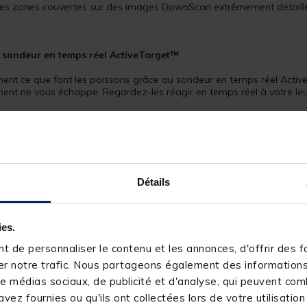
et les zones couvertes sur des images DownScan extrêmement détaill
u sondeur en temps réel ActiveTarget™
ent ce que font les poissons grâce au sondeur en temps réel Activ
 ne vous échappe. Regardez-les réagir en temps réel à votre leurr
aphique mondial de base et sont compatibles avec un large choix d
Détails
ies.
 de personnaliser le contenu et les annonces, d'offrir des fo
le 9" SANS SONDE
:
r notre trafic. Nous partageons également des informations s
e médias sociaux, de publicité et d'analyse, qui peuvent comb
iveTarget™
vez fournies ou qu'ils ont collectées lors de votre utilisation