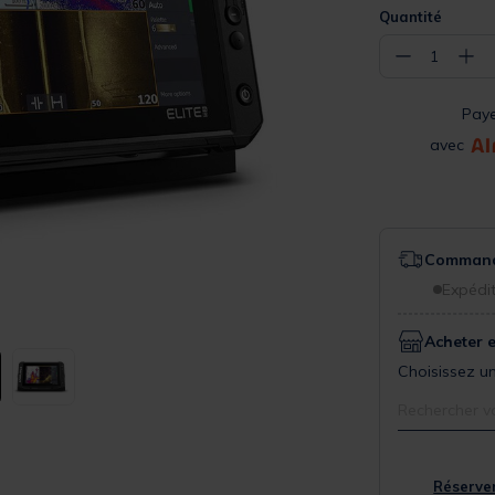
Quantité
−
+
1
Pay
avec
Commande
Expédit
Acheter 
Choisissez un
Rechercher v
Réserver