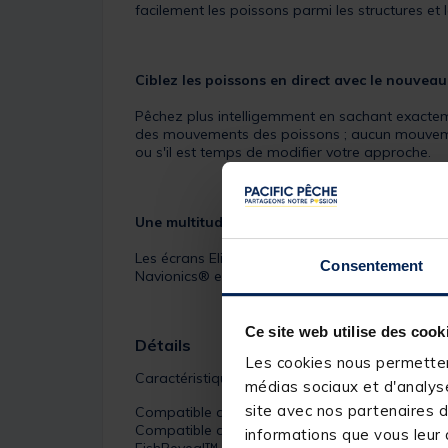
facilement les poissons parmi les structures 
Ciblez les poissons en direct avec le nouvea
Pêchez plus intelligemment en sachant exactem
des mouvements des poissons ; aucun mouvement
ou s'il est temps de modifier votre approche.
Une multitude d'options de carte
Les écrans Elite FS intègrent un fond cartogr
Consentement
Navionics® et plus encore.
Ce site web utilise des cook
Détails
Les cookies nous permettent
Caractéristiques du
Elite FS 9 Combiné Tacti
médias sociaux et d'analyse
site avec nos partenaires d
Compatible avec le sondeur en temps réel Act
Compatible avec Active Imaging 3-en-1
informations que vous leur a
FishReveal™