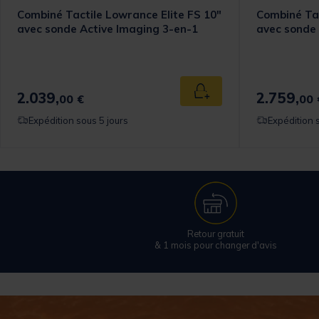
Combiné Tactile Lowrance Elite FS 10"
Combiné Tac
avec sonde Active Imaging 3-en-1
avec sonde 
2.039,
2.759,
 au panier
Ajouter au panier
00 €
00 
Expédition sous 5 jours
Expédition 
Retour gratuit
& 1 mois pour changer d'avis