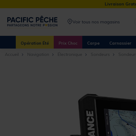
Livraison Gratu
Voir tous nos magasins
Opération Été
Prix Choc
Carpe
Carnassier
Accueil
Navigation
Électronique
Sondeurs
Sondeur