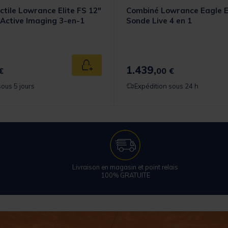
tile Lowrance Elite FS 12"
Combiné Lowrance Eagle E
Active Imaging 3-en-1
Sonde Live 4 en 1
1.439,
Ajouter au panier
€
00 €
sous 5 jours
Expédition sous 24 h
Livraison en magasin et point relais
100% GRATUITE