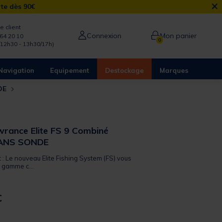
×
rte dès 90€
e client
Connexion
Mon panier
64 20 10
0
/12h30 - 13h30/17h)
Navigation
Equipement
Destockage
Marques
NDE
rance Elite FS 9 Combiné
 SANS SONDE
t : Le nouveau Elite Fishing System (FS) vous
 gamme c...
€