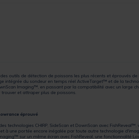
e des outils de détection de poissons les plus récents et éprouvés d
 charge intégrée du sondeur en temps réel ActiveTarget™ et de la tech
Scan Imaging™, en passant par la compatibilité avec un large choix
 trouver et attraper plus de poissons.
 Lowrance éprouvé
des technologies CHIRP, SideScan et DownScan avec FishReveal™, vou
 et à une portée encore inégalée par toute autre technologie d'image
ging™ sur un même écran avec FishReveal, une fonctionnalité Lowr