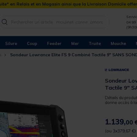
ite* en Relais et en Magasin ainsi que la Livraison Domicile offe
Servic
04 99 
(9h30
Silure
Coup
Feeder
Mer
Truite
Mouche
s
Sondeur Lowrance Elite FS 9 Combiné Tactile 9" SANS SO
Sondeur Low
Tactile 9"
Détails du produi
donne accès à la
1.139,
00 
(ou 3x379,67 €)