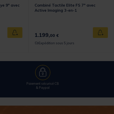
ye 9" avec
Combiné Tactile Elite FS 7" avec
Active Imaging 3-en-1
1.199,
Ajouter au panier
Ajouter
00 €
Expédition sous 5 jours
Paiement sécurisé CB
& Paypal