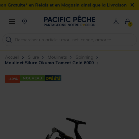
×
Relais et en Magasin ainsi que la Livraison Domicile offerte dès 
0
Accueil
Silure
Moulinets
Spinning
Moulinet Silure Okuma Tomcat Gold 6000
NOUVEAU
-40%