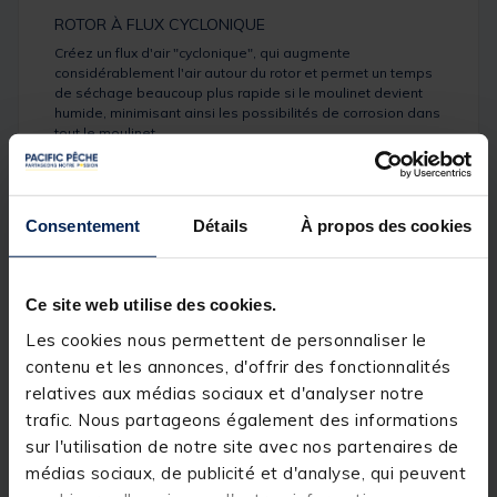
ROTOR À FLUX CYCLONIQUE
Créez un flux d'air "cyclonique", qui augmente
considérablement l'air autour du rotor et permet un temps
de séchage beaucoup plus rapide si le moulinet devient
humide, minimisant ainsi les possibilités de corrosion dans
tout le moulinet.
ANTI-REVERSE À RÉGLAGE RAPIDE
Engagez le moulinet dans une direction pour des mises à
l'hameçon solides comme le roc.
Consentement
Détails
À propos des cookies
SYSTÈME D'ENGRENAGE ÉLLIPTIQUE DE PRÉCISION
Crée moins de friction lors du lancer pour une distance
accrue, une plus grande précision et une durée de vie de
Ce site web utilise des cookies.
ligne plus longue, ainsi que des pressions de traînée plus
Les cookies nous permettent de personnaliser le
douces et beaucoup plus uniformes.
contenu et les annonces, d'offrir des fonctionnalités
SYSTÈME D'ÉQUILIBRAGE DU ROTOR
relatives aux médias sociaux et d'analyser notre
Équilibre de précision et élimine tout balancement de la
trafic. Nous partageons également des informations
bobine pour des alignements parfaits et un enroulement
sur l'utilisation de notre site avec nos partenaires de
fluide.
médias sociaux, de publicité et d'analyse, qui peuvent