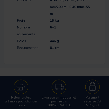
Capacite
0.30 mm/275 m ; 0.35
mm/200 m ; 0.40 mm/155
m
Frein
15 kg
Nombre
6+1
roulements
Poids
446 g
Recuperation
81 cm
Retour gratuit
Livraison en magasin et
Paiement
& 1 mois pour changer
point relais
sécurisé CB
d'avis
100% GRATUITE
& Paypal