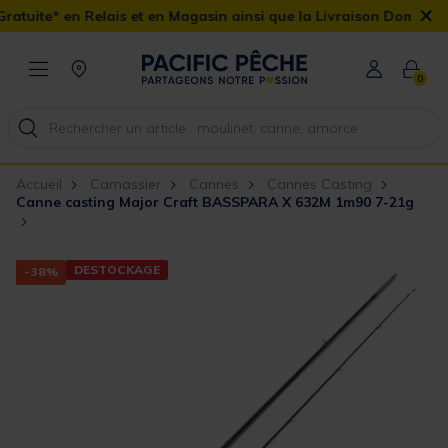
×
ite* en Relais et en Magasin ainsi que la Livraison Domicile offer
0
Accueil
Carnassier
Cannes
Cannes Casting
Canne casting Major Craft BASSPARA X 632M 1m90 7-21g
DESTOCKAGE
-38%