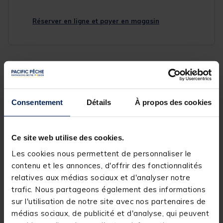
Réserver en ligne et payer en magasin
Livraison gratuite en point relais et magasin
Retour gratuit, 1 mois pour changer d’avis
Consentement
Détails
À propos des cookies
Description
Spécifications
Ce site web utilise des cookies.
Les cookies nous permettent de personnaliser le
Description & détails
contenu et les annonces, d'offrir des fonctionnalités
Description
relatives aux médias sociaux et d'analyser notre
trafic. Nous partageons également des informations
La BASSPARA X 632M est une canne très technique
sur l'utilisation de notre site avec nos partenaires de
possédant avec un excellent rapport qualité/prix. Sa
médias sociaux, de publicité et d'analyse, qui peuvent
longueur et sa plage de puissance en font une
canne parfaite pour les pêches en casting depuis