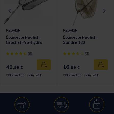
REDFISH
REDFISH
Épuisette Redfish
Épuisette Redfish
Brochet Pro-Hydro
Sandre 180
[object Object] out of 5 Customer Rating
[object Object] out of 5 Cust
(9)
(3)
49,
16,
 au panier
Ajouter au panier
Ajouter
99 €
99 €
Expédition sous 24 h
Expédition sous 24 h