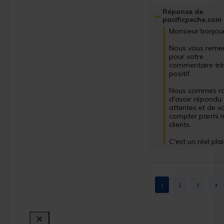
Réponse de
pacificpeche.com
Monsieur bonjour,
Nous vous remer
pour votre 
commentaire trè
positif. 

Nous sommes rav
d'avoir répondu 
attentes et de vo
compter parmi n
clients. 

C'est un réel plais
1
2
3
4