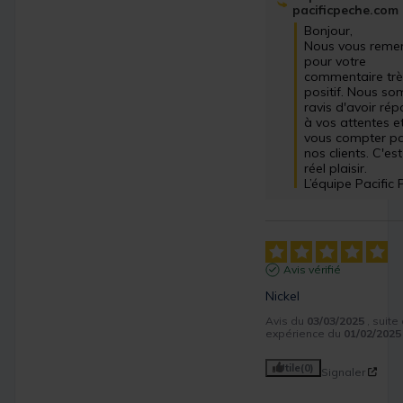
pacificpeche.com
Bonjour,

Nous vous remer
pour votre 
commentaire trè
positif. Nous so
ravis d'avoir rép
à vos attentes et
vous compter pa
nos clients. C'est
réel plaisir.

L’équipe Pacific
Avis vérifié
Nickel
Avis du
03/03/2025
, suite
expérience du
01/02/2025
Utile
(0)
Signaler