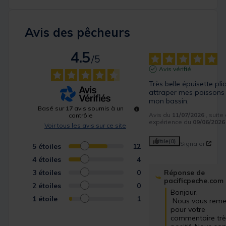
Avis des pêcheurs
4.5
/
5
Avis vérifié
Très belle épuisette pli
attraper mes poissons
mon bassin.
Basé sur
17
avis soumis à un
Avis du
11/07/2026
, suite
contrôle
expérience du
09/06/2026
Voir tous les avis sur ce site
Utile
(0)
Signaler
5
étoiles
12
4
étoiles
4
3
étoiles
0
Réponse de
pacificpeche.com
2
étoiles
0
Bonjour,

1
étoile
1
 Nous vous remercions 
pour votre 
commentaire trè