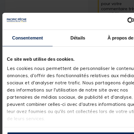
pour votre 
commentaire trè
positif. Nous so
ravis d'avoir rép
à vos attentes et
vous compter pa
nos clients. C'est
Consentement
Détails
À propos de
réel plaisir.

L’équipe Pacific
Ce site web utilise des cookies.
Les cookies nous permettent de personnaliser le contenu
Avis vérifié
annonces, d'offrir des fonctionnalités relatives aux médi
Parfait
sociaux et d'analyser notre trafic. Nous partageons éga
des informations sur l'utilisation de notre site avec nos
Avis du
23/11/2025
, suite
expérience du
27/10/2025
partenaires de médias sociaux, de publicité et d'analyse, 
peuvent combiner celles-ci avec d'autres informations qu
Utile
(1)
Signaler
leur avez fournies ou qu'ils ont collectées lors de votre uti
de leurs services.
Réponse de
pacificpeche.com