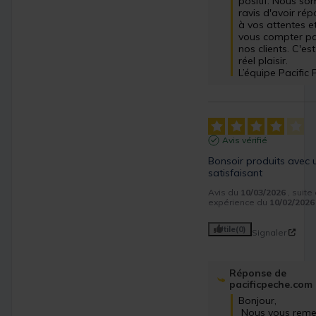
positif. Nous so
ravis d'avoir rép
à vos attentes et
vous compter pa
nos clients. C'est
réel plaisir.

L’équipe Pacific
Avis vérifié
Bonsoir produits avec u
satisfaisant
Avis du
10/03/2026
, suite
expérience du
10/02/2026
Utile
(0)
Signaler
Réponse de
pacificpeche.com
Bonjour,

 Nous vous remercions 