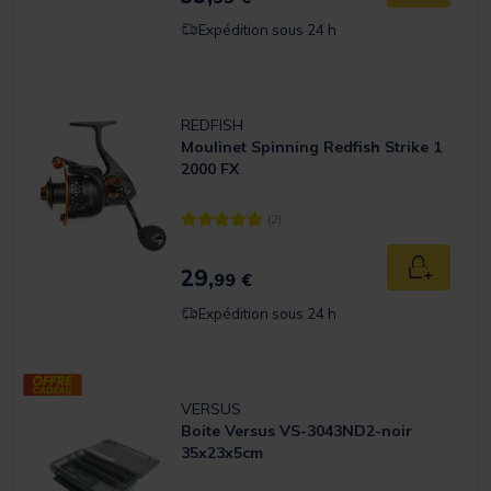
Expédition sous 24 h
REDFISH
Moulinet Spinning Redfish Strike 1
2000 FX
(2)
[object Object] out of 5 Customer Rating
29,
Ajouter a
99 €
Expédition sous 24 h
VERSUS
Boite Versus VS-3043ND2-noir
35x23x5cm