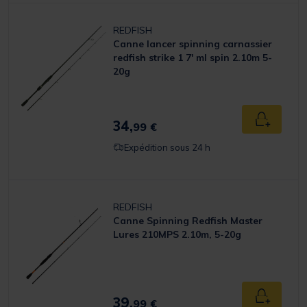
REDFISH
Canne lancer spinning carnassier
redfish strike 1 7' ml spin 2.10m 5-
20g
34,
Ajouter a
99 €
Expédition sous 24 h
REDFISH
Canne Spinning Redfish Master
Lures 210MPS 2.10m, 5-20g
39,
Ajouter a
99 €