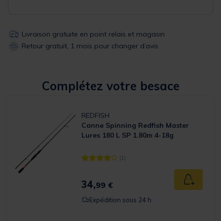
Livraison gratuite en point relais et magasin
Retour gratuit, 1 mois pour changer d’avis
Complétez votre besace
REDFISH
Canne Spinning Redfish Master
Lures 180 L SP 1.80m 4-18g
(1)
[object Object] out of 5 Customer Rating
34,
Ajouter a
99 €
Expédition sous 24 h