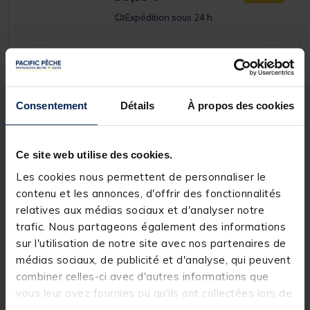
Expédition sous 24 h
Consentement
Détails
À propos des cookies
Description
Spécifications
Ce site web utilise des cookies.
Description & détails
Les cookies nous permettent de personnaliser le
Description
contenu et les annonces, d'offrir des fonctionnalités
relatives aux médias sociaux et d'analyser notre
Robuste, fluide et bénéficiant d'un très bon rapport
trafic. Nous partageons également des informations
qualité/prix, le
moulinet spinning
à
frein avant
sur l'utilisation de notre site avec nos partenaires de
Redfish
Strike 1 FX
séduira les débutants qui
souhaitent faire leurs premiers pas dans la
pêche
médias sociaux, de publicité et d'analyse, qui peuvent
des carnassiers
.
combiner celles-ci avec d'autres informations que
Redfish est une marque qui se destine à ceux et
vous leur avez fournies ou qu'ils ont collectées lors de
celles voulant s'initier et progresser sereinement
votre utilisation de leurs services.